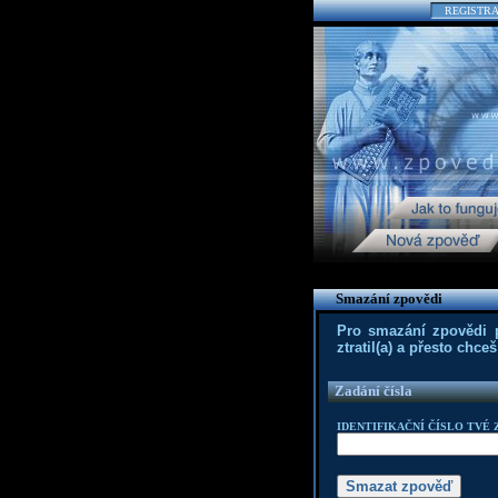
REGISTR
Smazání zpovědi
Pro smazání zpovědi po
ztratil(a) a přesto chc
Zadání čísla
IDENTIFIKAČNÍ ČÍSLO TVÉ 