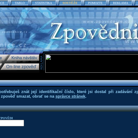
ACE
TABLO
STATISTIKA
SOUTĚŽE
POMOZTE
REKLAMA
třebuješ znát její identifikační číslo, které jsi dostal při zadávání z
eš zpověď smazat, obrať se na
správce stránek
.
ZPOVĚDI