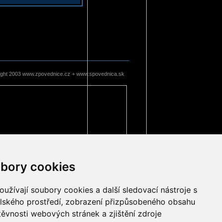
ight 2003 www.zpovednice.cz + www.spovednica.sk
bory cookies
užívají soubory cookies a další sledovací nástroje s
elského prostředí, zobrazení přizpůsobeného obsahu
těvnosti webových stránek a zjištění zdroje