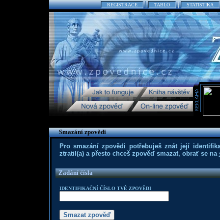
REGISTRACE
TABLO
STATISTIKA
Smazání zpovědi
Pro smazání zpovědi potřebuješ znát její identifika
ztratil(a) a přesto chceš zpověď smazat, obrať se na
Zadání čísla
IDENTIFIKAČNÍ ČÍSLO TVÉ ZPOVĚDI