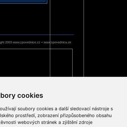
ight 2003 www.zpovednice.cz + www.spovednica.sk
bory cookies
užívají soubory cookies a další sledovací nástroje s
elského prostředí, zobrazení přizpůsobeného obsahu
těvnosti webových stránek a zjištění zdroje