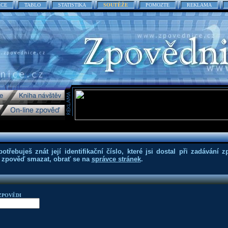
ACE
TABLO
STATISTIKA
SOUTĚŽE
POMOZTE
REKLAMA
třebuješ znát její identifikační číslo, které jsi dostal při zadávání z
eš zpověď smazat, obrať se na
správce stránek
.
ZPOVĚDI