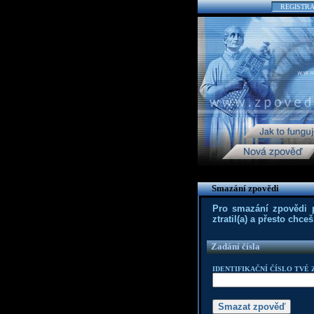
REGISTR
Smazání zpovědi
Pro smazání zpovědi po
ztratil(a) a přesto chc
Zadání čísla
IDENTIFIKAČNÍ ČÍSLO TVÉ 