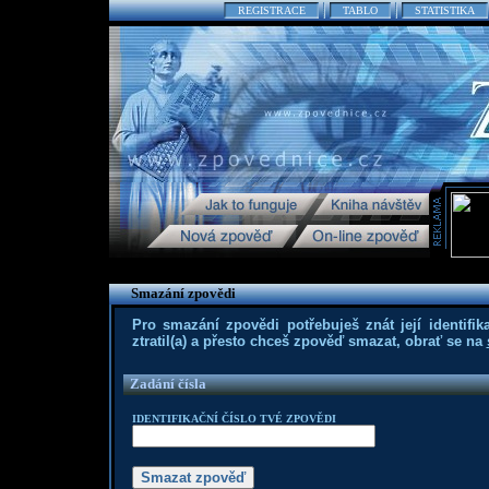
REGISTRACE
TABLO
STATISTIKA
Smazání zpovědi
Pro smazání zpovědi potřebuješ znát její identifika
ztratil(a) a přesto chceš zpověď smazat, obrať se na
Zadání čísla
IDENTIFIKAČNÍ ČÍSLO TVÉ ZPOVĚDI