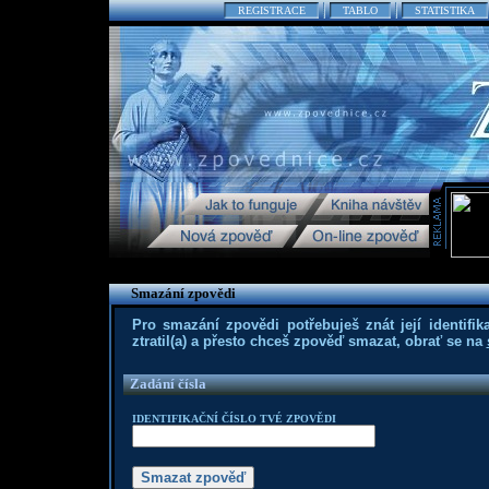
REGISTRACE
TABLO
STATISTIKA
Smazání zpovědi
Pro smazání zpovědi potřebuješ znát její identifika
ztratil(a) a přesto chceš zpověď smazat, obrať se na
Zadání čísla
IDENTIFIKAČNÍ ČÍSLO TVÉ ZPOVĚDI