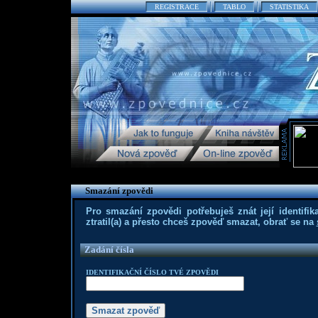
REGISTRACE
TABLO
STATISTIKA
Smazání zpovědi
Pro smazání zpovědi potřebuješ znát její identifika
ztratil(a) a přesto chceš zpověď smazat, obrať se na
Zadání čísla
IDENTIFIKAČNÍ ČÍSLO TVÉ ZPOVĚDI