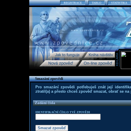
REGISTRACE
TABLO
STATISTIKA
Smazání zpovědi
Pro smazání zpovědi potřebuješ znát její identifika
ztratil(a) a přesto chceš zpověď smazat, obrať se na
Zadání čísla
IDENTIFIKAČNÍ ČÍSLO TVÉ ZPOVĚDI