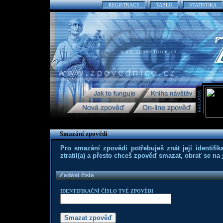
REGISTRACE
TABLO
STATISTIKA
Smazání zpovědi
Pro smazání zpovědi potřebuješ znát její identifika
ztratil(a) a přesto chceš zpověď smazat, obrať se na
Zadání čísla
IDENTIFIKAČNÍ ČÍSLO TVÉ ZPOVĚDI