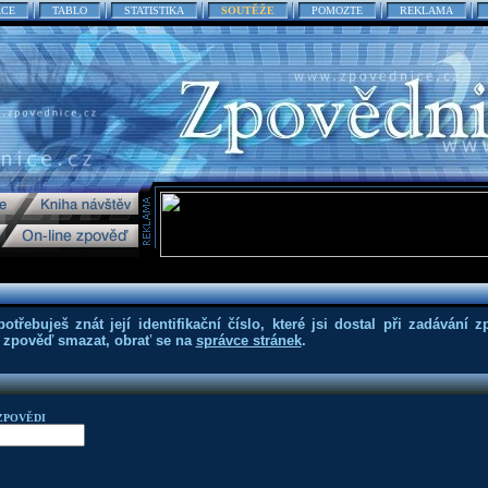
ACE
TABLO
STATISTIKA
SOUTĚŽE
POMOZTE
REKLAMA
třebuješ znát její identifikační číslo, které jsi dostal při zadávání z
eš zpověď smazat, obrať se na
správce stránek
.
ZPOVĚDI