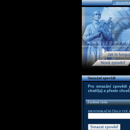
REGISTR
Smazání zpovědi
Pro smazání zpovědi po
ztratil(a) a přesto chc
Zadání čísla
IDENTIFIKAČNÍ ČÍSLO TVÉ 