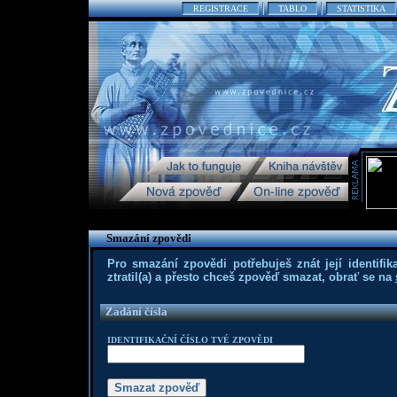
REGISTRACE
TABLO
STATISTIKA
Smazání zpovědi
Pro smazání zpovědi potřebuješ znát její identifika
ztratil(a) a přesto chceš zpověď smazat, obrať se na
Zadání čísla
IDENTIFIKAČNÍ ČÍSLO TVÉ ZPOVĚDI