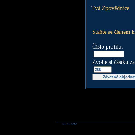
Tvá Zpovědnice
Staňte se členem k
Číslo profilu:
Zvolte si částku z
REKLAMA