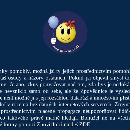
ánky pomohly, možná jsi ty jejich prostřednictvím pomo
táš osudy a názory ostatních. Pokud jsi objevil smysl t
me, že ano, zkus pouvažovat nad tím, zda bys je nedokáz
še nevzniklo samo od sebe, ale že Zpovědnice je výsl
že není možné ji s její rozsáhlou databází a množstvím pří
í v roce na bezplatných internetových serverech. Zrovna
prostřednictvím placené propagace neupozorňovat lidičky
ěco takového právě marně hledají. Bohužel ne na všec
iné formy pomoci Zpovědnici najdeš
ZDE
.