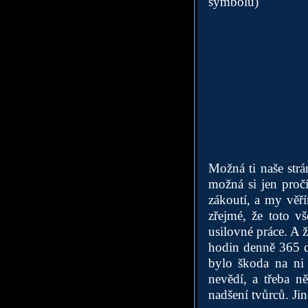
symbolu)
Možná ti naše str
možná si jen pročí
zákoutí, a my věří
zřejmé, že toto v
usilovné práce. A 
hodin denně 365 dn
bylo škoda na ni 
nevědí, a třeba n
nadšení tvůrců. J