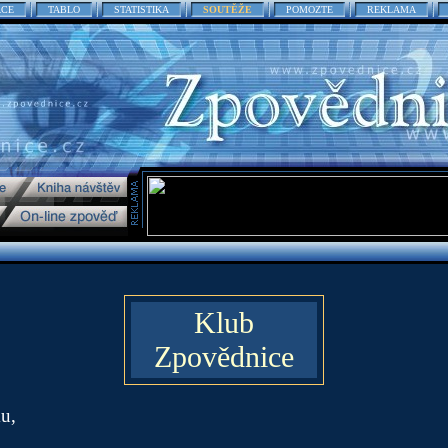
ACE
TABLO
STATISTIKA
SOUTĚŽE
POMOZTE
REKLAMA
Klub
Zpovědnice
u,