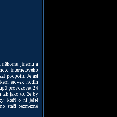
hl někomu jinému a
ohoto internetového
al podpořit. Je asi
edkem stovek hodin
stupů provozovat 24
 tak jako to, že by
, kteří o ní ještě
hno stačí bezmezné