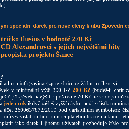
lu)
yní speciální dárek pro nové členy klubu Zpovědnic
ričko Ilusius v hodnotě 270 Kč
D Alexandrovci s jejich největšími hity
propiska projektu Šance
m?
ail adresu info(zavinac)zpovednice.cz žádost o členství
spěvek v minimální výši
300 Kč
200 Kč
(budeš-li chtít 
é ještě příspěvek navýšit o poštovné 20 Kč nebo doporuče
na
jeden rok
ikdyž zašleš vyšší částku než je částka minimá
 na účet 2600637872/2010 pod variabilním symbolem: čísl
j můžeš zaslat on-line pomocí platební brány na konci této
aplatit jako dárek i jinému uživateli (rozhoduje číslo pro