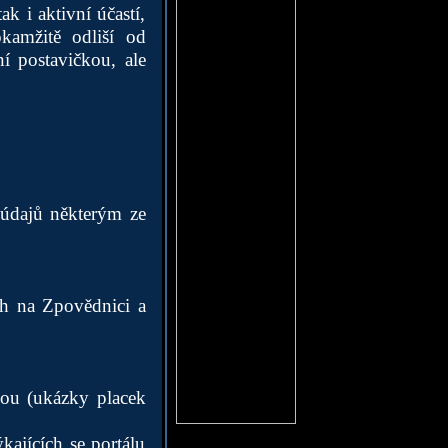
ak i aktivní účastí,
kamžitě odliší od
í postavičkou, ale
h údajů některým ze
ch na Zpovědnici a
kou (ukázky placek
kajících se portálu