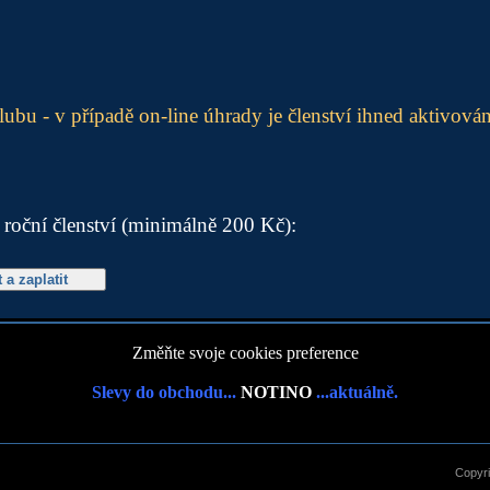
lubu - v případě on-line úhrady je členství ihned aktivová
a roční členství (minimálně 200 Kč):
Změňte svoje cookies preference
Slevy do obchodu...
NOTINO
...aktuálně.
Copyr