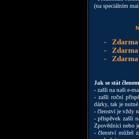
(na speciálním mai
N
-
Zdarma t
-
Zdarma C
-
Zdarma 
Jak se stát člene
- zašli na naši e-m
- zašli roční pří
dárky, tak je nutn
- členství je vždy 
- příspěvek zašli
Zpovědnici nebo je
- členství můžeš z