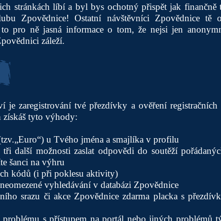
ch stránkách líbí a byl bys ochotný přispět jak finančně t
lubu Zpovědnice! Ostatní návštěvníci Zpovědnice tě o
 to pro ně jasná informace o tom, že nejsi jen anonymn
ovědnici záleží.
 je zaregistrování tvé přezdívky a ověření registračníc
 získáš tyto výhody:
(tzv.„Euro“) u Tvého jména a smajlíka v profilu
c tři další možnosti zaslat odpovědi do soutěží pořádaný
íte šanci na výhru
ch kódů (i při poklesu aktivity)
í neomezené vyhledávání v databázi Zpovědnice
álního srazu či akce Zpovědnice zdarma placka s přezdív
í problému s přístupem na portál nebo jiných problémů tý