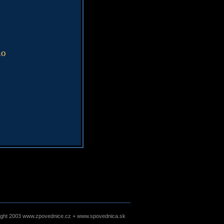
no
ight 2003 www.zpovednice.cz + www.spovednica.sk