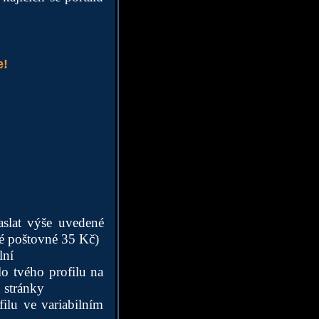
e!
zaslat výše uvedené
né poštovné 35 Kč)
lní
o tvého profilu na
 stránky
filu ve variabilním