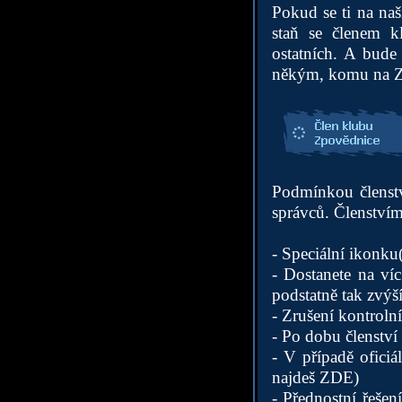
Pokud se ti na naši
staň se členem k
ostatních. A bude
někým, komu na Zp
Podmínkou členství
správců. Členstvím
- Speciální ikonku
- Dostanete na ví
podstatně tak zvýš
- Zrušení kontrolní
- Po dobu členstv
- V případě ofici
najdeš
ZDE
)
- Přednostní řešen