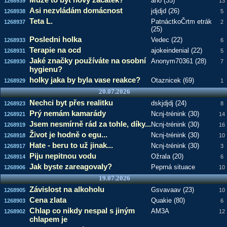
ano (35)
1268939
13
Asi nezvládám domácnost
jdjdjd (26)
1268938
5
Teta L.
PatnáctkoČrtm etrák
1268937
2
(25)
Posledni holka
Vedec (22)
1268933
6
Terapie na ocd
ajokeindenial (22)
1268931
5
Jaké značky používáte na osobní
Anonym70361 (28)
1268930
7
hygienu?
holky jaka by byla vase reakce?
Otaznicek (69)
1268929
1
20.07.2026
Nechci byt přes realitku
dskjdjdj (24)
1268923
8
Prý nemám kamarády
Ncnj-trénink (30)
1268921
14
Jsem nesmírně rád za tohle, díky...
Ncnj-trénink (30)
1268919
16
Život je hodně o egu...
Ncnj-trénink (30)
1268918
10
Hate - beru to už jinak...
Ncnj-trénink (30)
1268917
3
Piju nepitnou vodu
Ožrala (20)
1268914
6
Jak byste zareagovaly?
Peprná situace
1268906
10
19.07.2026
Závislost na alkoholu
Gsvavaav (23)
1268905
10
Cena zlata
Quakie (80)
1268903
6
Chlap co nikdy nespal s jiným
AM3A
1268902
12
chlapem je