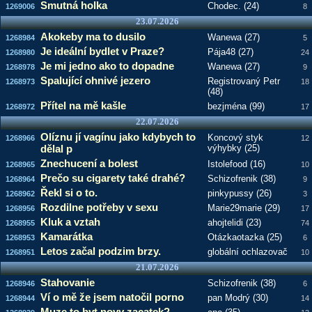
Smutná holka
Chodec. (24)
1269006
8
23.07.2026
Akokeby ma to dusilo
Wanewa (27)
1268984
5
Je ideální bydlet v Praze?
Pája48 (27)
1268980
24
Je mi jedno ako to dopadne
Wanewa (27)
1268978
9
Spalující ohnivé jezero
Registrovaný Petr
1268973
18
(48)
Přítel na mě kašle
bezjména (99)
1268972
17
22.07.2026
Olíznu jí vagínu jako kdybych to
Koncový styk
1268966
12
dělal p
výhybky (25)
Znechucení a bolest
Istolefood (16)
1268965
10
Prečo su cigarety také drahé?
Schizofrenik (38)
1268964
9
Řekl si o to.
pinkypussy (26)
1268962
3
Rozdilne potřeby v sexu
Marie29marie (29)
1268956
17
Kluk a vztah
ahojtelidi (23)
1268955
74
Kamarátka
Otázkaotazka (25)
1268953
6
Letos začal podzim brzy.
globální ochlazovač
1268951
10
21.07.2026
Stahovanie
Schizofrenik (38)
1268946
6
Ví o mě že jsem natočil porno
pan Modrý (30)
1268944
14
Muze to byt novy zacatek?