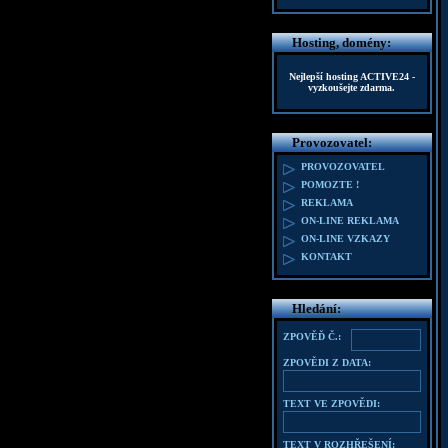
Hosting, domény:
Nejlepší hosting
ACTIVE24
-
vyzkoušejte zdarma.
Provozovatel:
PROVOZOVATEL
POMOZTE !
REKLAMA
ON-LINE REKLAMA
ON-LINE VZKAZY
KONTAKT
Hledání:
ZPOVĚĎ Č.:
ZPOVĚDI Z DATA:
TEXT VE ZPOVĚDI:
TEXT V ROZHŘEŠENÍ: