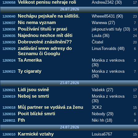
Velikost penisu nehraje roli
Andrew2342 (30)
1269058
17
26.07.2026
Nechápu pejskaře na sídlišti.
Wheee85431 (90)
1269040
23
Nic nema vyznam
Wanewa (27)
1269037
7
Používání titulů v praxi
jakpouzivatti tuly (33)
1269036
14
Najednou nechce mít děti
Loula (36)
1269035
24
Dobrovolné znásilnění??
Čitatel
1269030
20
zadávání www adresy do
LinusTorvalds (48)
1269029
6
Seznamu či Googlu
Ta Amerika
Monika z venkova
1269024
3
(30)
Ty cigaraty
Monika z venkova
1269023
7
(30)
25.07.2026
Lidi jsou svině
Vašekk (27)
1269021
17
Neboj se smrti
Monika z venkova
1269019
13
(30)
Můj partner se vydává za ženu
3CK2
1269018
15
Pocit blízké smrti
Nobody (29)
1269016
6
Fth
Niki hh (18)
1269011
9
24.07.2026
Karmické vztahy
Louisa6767
1269010
15