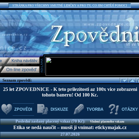
STRÁNKA PRO VŠECHNY SMUTNÉ LIDIČKY A PRO TY, CO JIM CHTĚJÍ POMOCI
Seznam zpovědí:
25 let ZPOVEDNICE - K teto prilezitosti az 100x vice zobrazeni
tohoto baneru! Od 100 Kc.
ZPOVĚDI
DISKUZE
TVORBA
OTÁZKY
Poslední zaslaný placený vzkaz (70 Kč):
Vložení placeného vzkazu
Etika se nedá naučit – musíš ji vnímat: etickymajak.cz
27.07.2026