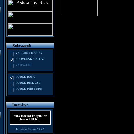
Zobrazení:
VŠECHNY KATEG.
SLOVENSKÉ ZPOV.
VYŘAZENÉ
PODLE DATA
PODLE DISKUZE
PODLE PŘÍSTUPŮ
Inzeráty:
Tento inzerat koupíte on-
line od 70 Kč.
Inzerát on-line od 70 Kč