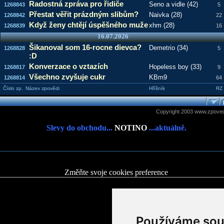
Radostná zpráva pro řidiče
Seno a vidle (42)
1268843
5
Přestat věřit prázdným slibům?
Naivka (28)
1268842
22
Když ženy chtějí úspěšného muže
xhm (28)
1268839
16
16.07.2026
Šikanoval som 16-rocne dievca?
Demetrio (34)
1268828
5
:D
Konverzace o vztazích
Hopeless boy (33)
1268817
9
Všechno zvyšuje cukr
KBm9
1268814
64
Číslo zp.
Název zpovědi
Hříšník
RZ
Copyright 2003 www.zpoved
Slevy do obchodu...
NOTINO
...aktuálně.
Změňte svoje cookies preference
Používáme sou