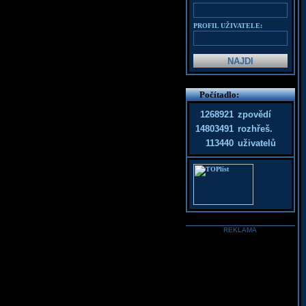
PROFIL UŽIVATELE:
Počítadlo:
1268921
zpovědí
14803491
rozhřeš.
113440
uživatelů
REKLAMA