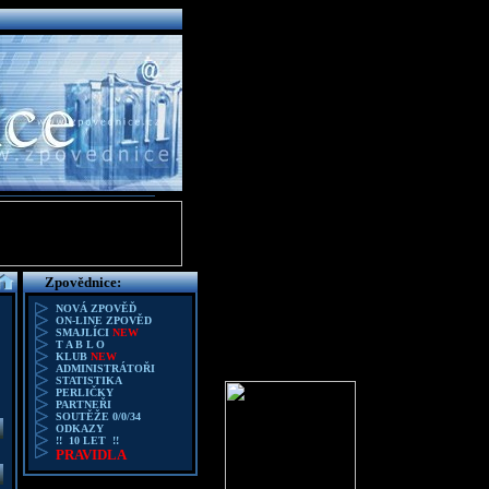
Zpovědnice:
NOVÁ ZPOVĚĎ
ON-LINE ZPOVĚD
SMAJLÍCI
NEW
T A B L O
KLUB
NEW
ADMINISTRÁTOŘI
STATISTIKA
PERLIČKY
PARTNEŘI
SOUTĚŽE 0/0/34
ODKAZY
!! 10 LET !!
PRAVIDLA