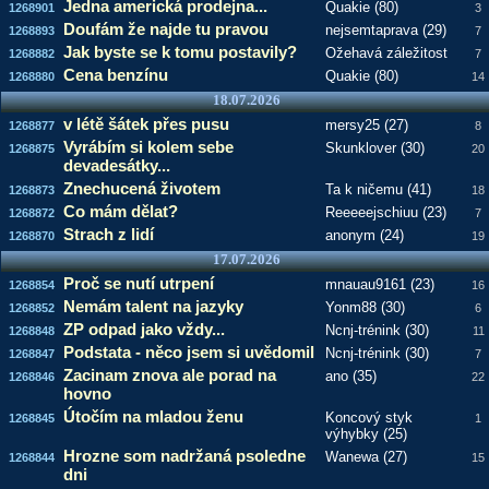
Jedna americká prodejna...
Quakie (80)
1268901
3
Doufám že najde tu pravou
nejsemtaprava (29)
1268893
7
Jak byste se k tomu postavily?
Ožehavá záležitost
1268882
7
Cena benzínu
Quakie (80)
1268880
14
18.07.2026
v létě šátek přes pusu
mersy25 (27)
1268877
8
Vyrábím si kolem sebe
Skunklover (30)
1268875
20
devadesátky...
Znechucená životem
Ta k ničemu (41)
1268873
18
Co mám dělat?
Reeeeejschiuu (23)
1268872
7
Strach z lidí
anonym (24)
1268870
19
17.07.2026
Proč se nutí utrpení
mnauau9161 (23)
1268854
16
Nemám talent na jazyky
Yonm88 (30)
1268852
6
ZP odpad jako vždy...
Ncnj-trénink (30)
1268848
11
Podstata - něco jsem si uvědomil
Ncnj-trénink (30)
1268847
7
Zacinam znova ale porad na
ano (35)
1268846
22
hovno
Útočím na mladou ženu
Koncový styk
1268845
1
výhybky (25)
Hrozne som nadržaná psoledne
Wanewa (27)
1268844
15
dni