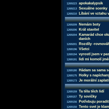
apokakalypsik
1269223
Sexuálne scenky
1269213
Líbání ve vztahu 
1269210
Nemám boty
1269209
Král stavitel
1269206
Kamarád chce okr
1269204
daních
Rozdíly -rovnová
1269201
Všetci
1269196
vyrostl jsem v pa
1269194
lidi mi komolí jm
1269191
Hádam sa sama s
1269180
Holky s napíchaný
1269175
Je morální zaplati
1269173
Ta těla těch lidí
1269159
Ty sovičky
1269157
Potřebuju poradit
1269156
Tento svet je kla
1269150