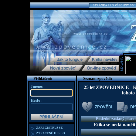
STRÁNKA PRO VŠECHNY SMUTN
Přihlášení:
Seznam zpovědí:
Jméno:
25 let ZPOVEDNICE - K te
tohoto
Heslo:
ZPOVĚDI
DI
Poslední zaslaný place
Etika se nedá naučit
ZAREGISTRUJ SE
ZTRACENÉ HESLO