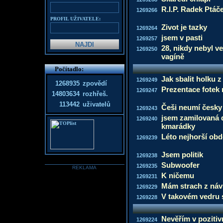
R.I.P. Radek Ptáč
1269266
PROFIL UŽIVATELE:
Zivot je tazky
1269264
jsem v pasti
1269257
28, nikdy nebyl ve
1269250
vagíně
Počítadlo:
Jak sbalit holku 
1269249
1268935
zpovědí
Prezentace fotek 
1269247
14803634
rozhřeš.
113442
uživatelů
Češi neumí česky
1269243
jsem zamilovaná d
1269240
kmarádky
Léto nejhorší obd
1269239
Jsem politik
1269238
Subwoofer
1269235
REKLAMA
K ničemu
1269231
Mám strach z náv
1269229
V takovém vedru 
1269228
Nevěřím v poziti
1269224