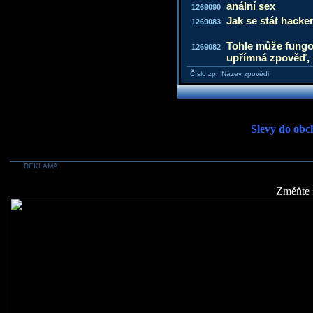
anální sex
1269090
Jak se stát hack
1269083
Tohle může fungo
1269082
upřímná zpověď,
Číslo zp.
Název zpovědi
Slevy do obc
REKLAMA
Změňte 