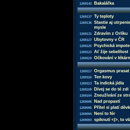
Bakalářka
1269143
Ty teploty
1269137
Stastie aj utrpeni
1269136
mysle
Zdravím z Orlíku
1269131
Ubytovny v ČR
1269127
Psychická impot
1269125
Ať žije sebelítost
1269123
Očkování v lékár
1269119
Orgasmus prasat 
1269117
Ten kovy
1269116
Ta indická jídla
1269113
Dívej se do té zdi
1269109
Zneužívání ze str
1269104
Nad propastí
1269096
Přítel si platí děv
1269095
Není to fér
1269094
spiknutí <|>, to v
1269093