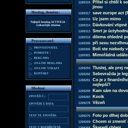
Přítel si chtěl k 
1269319
jinou
Hosting, domény:
save europe act (
1269317
Uz jsem mimo
1269316
Nejlepší hosting
ACTIVE24
-
Dávkování vtipné
vyzkoušejte zdarma.
1269314
Smrt je úctyhodn
1269313
dilema ohledně p
1269310
Provozovatel:
při sexu nezvlhnu
1269308
PROVOZOVATEL
Boli ste niekedy 
1269305
POMOZTE !
Mimořádná událo
1269301
REKLAMA
ON-LINE REKLAMA
Tlustej, ale prej 
1269293
ON-LINE VZKAZY
Sebevražda je leg
KONTAKT
1269292
Co je z finančníh
1269291
nejlepší?
Hledání:
Kam sám na dovo
1269290
Kocik
ZPOVĚĎ Č.:
1269283
Vězeň
1269278
ZPOVĚDI Z DATA:
Foto po dlhej dob
TEXT VE ZPOVĚDI:
1269270
Chcem si zmeniť
1269269
Škaredí chlapi
TEXT V ROZHŘEŠENÍ:
1269268