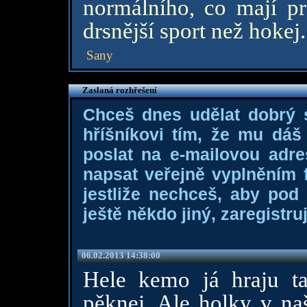
normálního, co mají p
drsnější sport než hokej.
Sany
Zaslaná rozhřešení
Chceš dnes udělat dobrý
hříšníkovi tím, že mu dá
poslat na e-mailovou adre
napsat veřejně vyplněním f
jestliže nechceš, aby pod
ještě někdo jiný, zaregistruj
06.02.2013 14:38:00
Hele kemo já hraju ta
pěknej. Ale holky v na