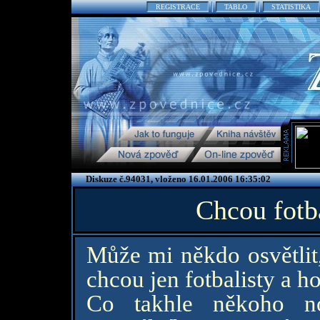
REGISTRACE
TABLO
STATISTIKA
Diskuze č.94031, vloženo 16.01.2006 16:35:02
Chcou fotba
Může mi někdo osvětlit
chcou jen fotbalisty a h
Co takhle někoho n