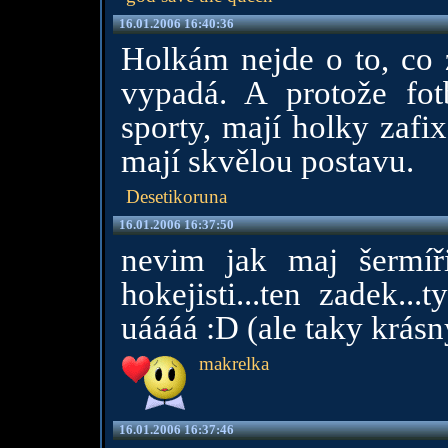
16.01.2006 16:40:36
Holkám nejde o to, co z
vypadá. A protože fot
sporty, mají holky zafix
mají skvělou postavu.
Desetikoruna
16.01.2006 16:37:50
nevim jak maj šermíři
hokejisti...ten zadek...t
uáááá :D (ale taky krásn
makrelka
16.01.2006 16:37:46