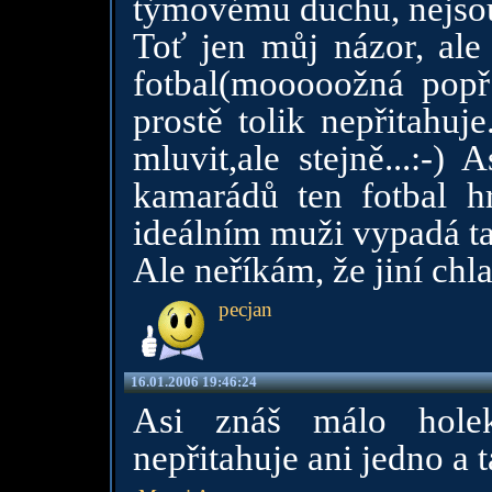
týmovému duchu, nejsou 
Toť jen můj názor, ale 
fotbal(mooooožná popř.
prostě tolik nepřitahu
mluvit,ale stejně...:-)
kamarádů ten fotbal h
ideálním muži vypadá ta
Ale neříkám, že jiní chl
pecjan
16.01.2006 19:46:24
Asi znáš málo hole
nepřitahuje ani jedno a 