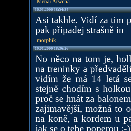
Menai Arwena
16.01.2006 18:54:34
Asi takhle. Vidí za tim 
pak připadej strašně in
morphík
16.01.2006 18:36:26
No něco na tom je, hol
na treninky a předvaděli
vidím že má 14 letá se
stejně chodím s holkou 
proč se hnát za balone
zajimavější, možná to o
na koně, a kordem u pas
jak se o tebe poperou :-)