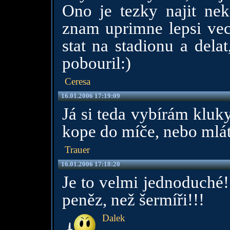
Ono je tezky najit ne
znam uprimne lepsi vec
stat na stadionu a dela
pobouril:)
Ceresa
16.01.2006 17:19:09
Já si teda vybírám kluky 
kope do míče, nebo mlátí
Trauer
16.01.2006 17:18:20
Je to velmi jednoduché! 
peněz, než šermíři!!!
Dalek