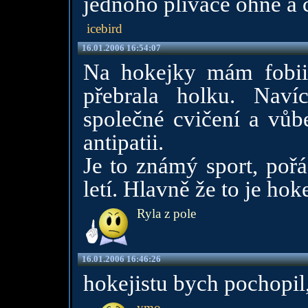
jednoho plivače ohně a
icebird
16.01.2006 16:54:07
Na hokejky mám fobii
přebrala holku. Nav
společné cvičení a vůb
antipatii.
Je to známý sport, pořá
letí. Hlavně že to je hok
Ryla z pole
16.01.2006 16:46:26
hokejistu bych pochopil, 
ymo