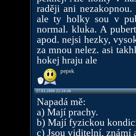
raději ani nezakopnou. 
ale ty holky sou v pu
normal. kluka. A pubert
apod. nejsi hezky, vyso
za mnou nelez. asi takhl
hokej hraju ale
pepek
17.01.2006 22:34:46
Napadá mě:
a) Mají prachy.
b) Mají fyzickou kondici
c) Jsou viditelní, známí a