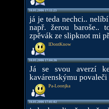
16.01.2006 17:11:23
já je teda nechci.. nelíb
např. žerou baroše.. 
zpěvák ze slipknot mi p
IDontKnow
16.01.2006 17:04:36
Já se svou averzí k
kavárenskýmu povaleči a
Pa-Loonjka
16.01.2006 17:01:02