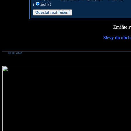
(
žádný )
Změňte sv
Slevy do obch
REKLAMA