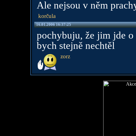
Ale nejsou v něm prachy,
korčula
16.01.2006 16:37:25
pochybuju, že jim jde o n
bych stejně nechtěl
zorz