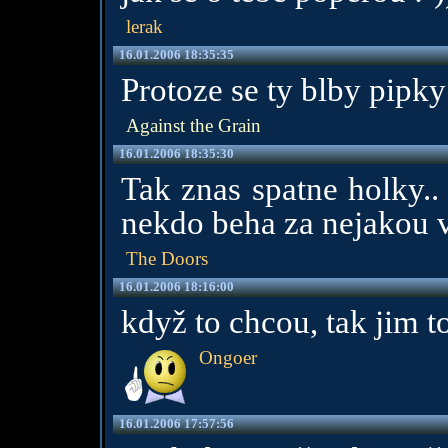
lerak
16.01.2006 18:35:35
Protoze se ty blby pipky
Against the Grain
16.01.2006 18:35:30
Tak znas spatne holky..
nekdo beha za nejakou ve
The Doors
16.01.2006 18:16:00
když to chcou, tak jim t
Ongoer
16.01.2006 17:57:56