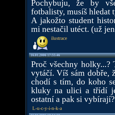
Pochybuju, že by vše
fotbalisty, musíš hledat 
A jakožto student histo
mi nestačil utéct. (už je
ilustrace
16.01.2006 17:55:46
Proč všechny holky...?
vytáčí. Víš sám dobře, 
chodí s tím, do koho s
kluky na ulici a třídí j
ostatní a pak si vybírají
L-u-c-y-i-n-k-a