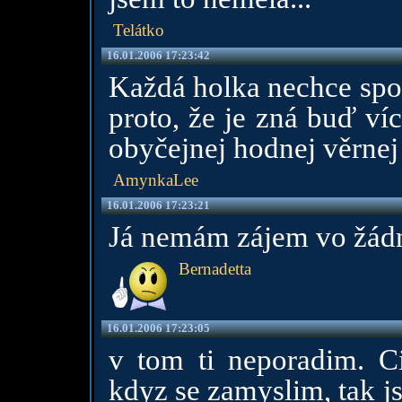
Telátko
16.01.2006 17:23:42
Každá holka nechce spor
proto, že je zná buď ví
obyčejnej hodnej věrnej
AmynkaLee
16.01.2006 17:23:21
Já nemám zájem vo žádn
Bernadetta
16.01.2006 17:23:05
v tom ti neporadim. Ci
kdyz se zamyslim, tak j