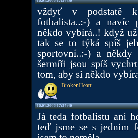
16.01.2006 17:54:50
vždyť v podstatě k
fotbalista..:-) a naví
někdo vybírá..! když už
tak se to týká spíš je
sportovní..:-) a někd
šermíři jsou spíš vychrt
tom, aby si někdo vybíral
BrokenHeart
16.01.2006 17:34:40
Já teda fotbalistu ani h
teď jsme se s jednim fo
jsem to neměla...