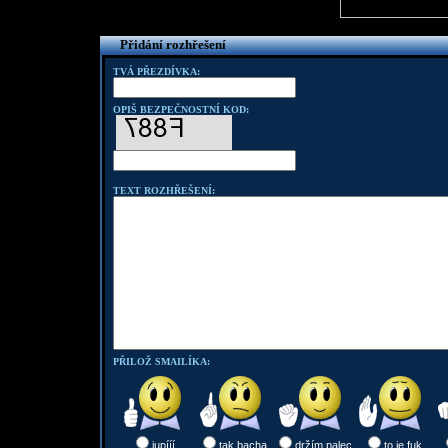
Přidání rozhřešení
TVÁ PŘEZDÍVKA:
OPIŠ BEZPEČNOSTNÍ KOD:
TEXT ROZHŘEŠENÍ:
PŘILOŽ SMAILÍKA:
jupííí
tak bacha
držím palec
to je fuk