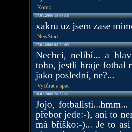
Komo
17.01.2006 18:38:18
xakru uz jsem zase mimo 
NewStart
17.01.2006 08:24:05
Nechci, nelíbí... a hl
toho, jestli hraje fotba
jako poslední, ne?...
Vyčůrat a spát
16.01.2006 20:57:21
Jojo, fotbalisti...hmm.
přebor jede:-), ani to n
má bříško:-)... Je to as