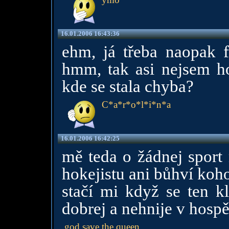
16.01.2006 16:43:36
ehm, já třeba naopak fo
hmm, tak asi nejsem hol
kde se stala chyba?
C*a*r*o*l*i*n*a
16.01.2006 16:42:25
mě teda o žádnej sport 
hokejistu ani bůhví koho
stačí mi když se ten k
dobrej a nehnije v hospě
god save the queen