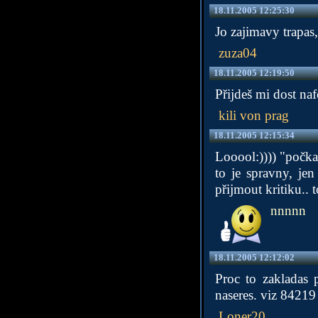
18.11.2005 12:25:30
Jo zajimavy trapas
zuza04
18.11.2005 12:19:50
Přijdeš mi dost naf
kili von prag
18.11.2005 12:15:34
Looool:)))) "počka
to je spravny, je
přijmout kritiku.. 
nnnnn
18.11.2005 12:12:02
Proc to zakladas 
naseres. viz 84219
Loner20