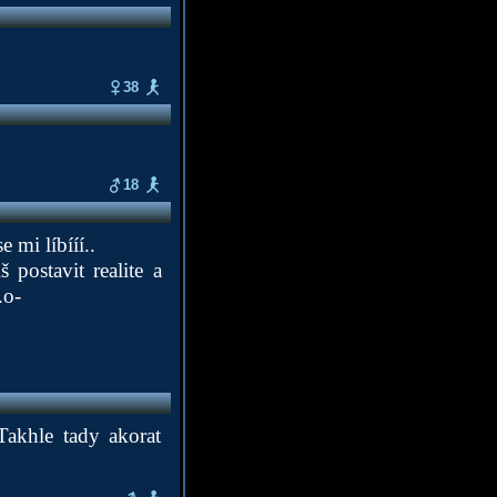
38
18
mi líbííí..
postavit realite a
.o-
Takhle tady akorat