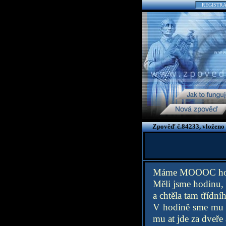
REGISTR
Zpověď č.84233, vloženo 
Máme MOOOC hodn
Měli jsme hodinu, 
a chtěla tam třídní
V hodině sme mu to
mu at jde za dveře