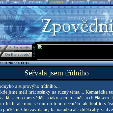
ACE
TABLO
STATISTIKA
SOUTĚŽE
POMOZTE
REKLAMA
18.11.2005 10:19:33
Seřvala jsem třídního
ýho a suprovýho třídního...
kde jsme měli hrát scénky na různý téma.... Kamarádka ta
ho. Já jsem o tom věděla a taky sem to chtěla a chtěla sem j
 řekli, ale moc se mu do toho nechtělo, ale bral to s ú
 a počká než ho zavolame, kamaradka ale chtěla aby za dveř