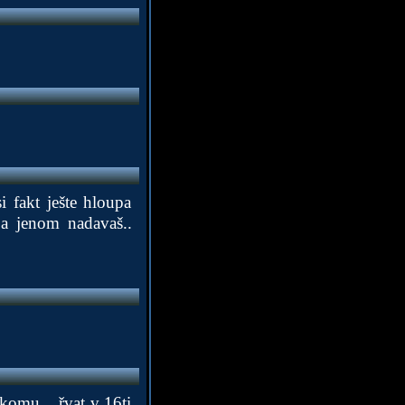
i fakt ješte hloupa
a jenom nadavaš..
komu... řvat v 16ti