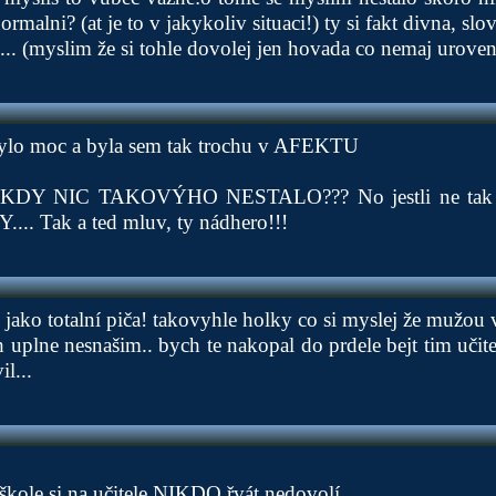
normalni? (at je to v jakykoliv situaci!) ty si fakt divna, slo
id... (myslim že si tohle dovolej jen hovada co nemaj uroven
bylo moc a byla sem tak trochu v AFEKTU
NIKDY NIC TAKOVÝHO NESTALO??? No jestli ne tak k
... Tak a ted mluv, ty nádhero!!!
i jako totalní piča! takovyhle holky co si myslej že mužou 
 uplne nesnašim.. bych te nakopal do prdele bejt tim učit
l...
škole si na učitele NIKDO řvát nedovolí...