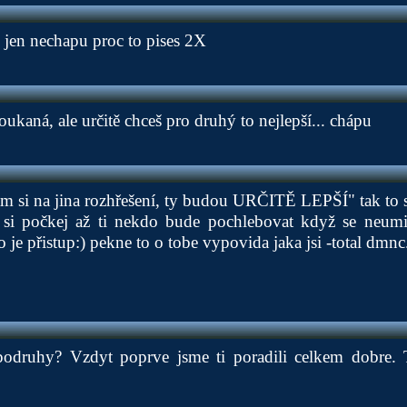
, jen nechapu proc to pises 2X
oukaná, ale určitě chceš pro druhý to nejlepší... chápu
m si na jina rozhřešení, ty budou URČITĚ LEPŠÍ" tak to se 
n si počkej až ti nekdo bude pochlebovat když se neumiš 
to je přistup:) pekne to o tobe vypovida jaka jsi -total dmnc
podruhy? Vzdyt poprve jsme ti poradili celkem dobre. 