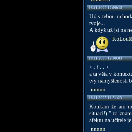
18.11.2005 12:06:18
Už s tebou nehodá
tvoje...
A když už jsi na n
KoLoušš
18.11.2005 12:00:03
< . í . . >
a ta věta v kontext
tvy namyšlenosti bt
nnnnn
18.11.2005 11:54:23
Koukam že ani neum
situaci!) " to zna
afektu na učitele j
nnnnn