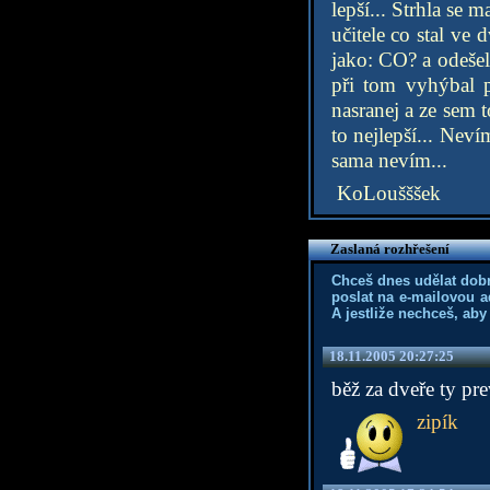
lepší... Strhla se
učitele co stal v
jako: CO? a odešel
při tom vyhýbal 
nasranej a ze sem t
to nejlepší... Nev
sama nevím...
KoLoušššek
Zaslaná rozhřešení
Chceš dnes udělat dob
poslat na e-mailovou a
A jestliže nechceš, aby
18.11.2005 20:27:25
běž za dveře ty pre
zipík