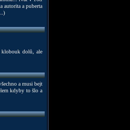
va autorita a puberta
..)
lobouk dolů, ale
všechno a musi bejt
elem kdyby to šlo a