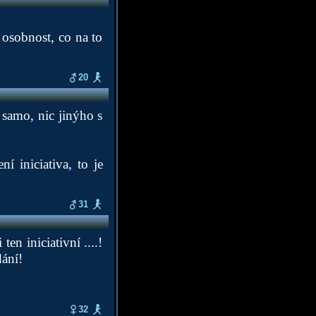
í osobnost, co na to
20
 samo, nic jinýho s
í iniciativa, to je
31
 ten iniciativní ....!
dání!
32