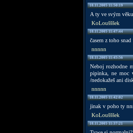
18.11.2005 11:50:19
A ty ve svým věku
KoLoušššek
18.11.2005 11:47:44
časem z toho snad 
nnnnn
18.11.2005 11:45:56
Neboj rozhodne mi 
pipinka, ne moc 
/nedokažeš ani dis
nnnnn
18.11.2005 11:42:02
jinak v poho ty nn
KoLoušššek
18.11.2005 11:37:21
Tywe si normalni? 