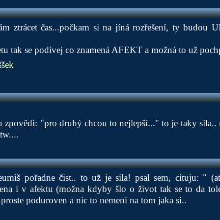
m ztrácet čas...počkam si na jíná rozřešení, ty budo
etu tak se podívej co znamená AFEKT a možná to už pochp
šek
u zpovědi: "pro druhý chcou to nejlepší..." to je taky síla.
w....
iš pořadne čist.. to už je sila! psal sem, cituju: " (a
mena i v afektu (možna kdyby šlo o život tak se to da toler
e proste poduroven a nic to nemeni na tom jaka si..