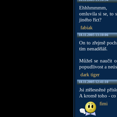
Ehhhmmmm,
omluvila si se, to 
jiného říct?
fabiak
18.11.2005 13:10:06
On to zřejmě pocho
tím nenaděláš.
Můžeš se naučit ov
popudlivost a neúst
dark tiger
18.11.2005 12:41:10
Jsi ztělesněné příslo
A kromě toho - co j
fimi