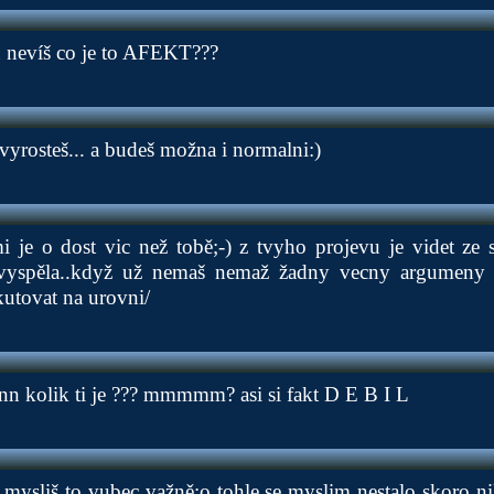
 nevíš co je to AFEKT???
vyrosteš... a budeš možna i normalni:)
je o dost vic než tobě;-) z tvyho projevu je videt ze s
vyspěla..když už nemaš nemaž žadny vecny argumeny 
kutovat na urovni/
nn kolik ti je ??? mmmmm? asi si fakt D E B I L
mysliš to vubec važně:o tohle se myslim nestalo skoro ni