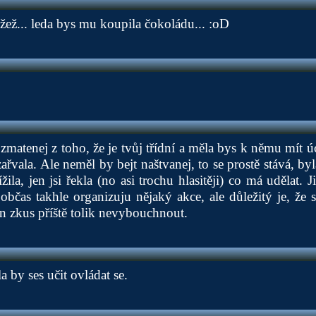
žež... leda bys mu koupila čokoládu... :oD
 zmatenej z toho, že je tvůj třídní a měla bys k němu mít úc
ařvala. Ale neměl by bejt naštvanej, to se prostě stává, by
žila, jen jsi řekla (no asi trochu hlasitěji) co má udělat. 
občas takhle organizuju nějaký akce, ale důležitý je, že 
n zkus příště tolik nevybouchnout.
a by ses učit ovládat se.