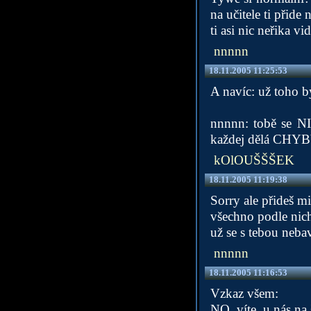
na učitele ti přide 
ti asi nic neřika v
nnnnn
18.11.2005 11:25:53
A navíc: už toho 
nnnnn: tobě se 
každej dělá CHYBY.
kOlOUŠŠŠEK
18.11.2005 11:19:38
Sorry ale přideš m
všechno podle nich
už se s tebou nebavi
nnnnn
18.11.2005 11:16:53
Vzkaz všem:
NO, víte, u nás na 