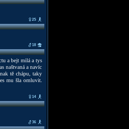
25
18
tu a bejt milá a tys
las naštvaná a navíc
Jinak tě chápu, taky
ses mu šla omluvit.
14
36