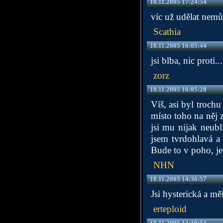
18.11.2005 17:24:54
víc už udělat nemů
Scathia
18.11.2005 16:05:44
jsi blba, nic proti...
zorz
18.11.2005 16:05:28
Víš, asi byl trochu
místo toho na něj z
jsi mu nijak neublí
jsem tvrdohlavá a 
Bude to v poho, je
NHN
18.11.2005 14:36:57
Jsi hysterická a měl
erteploid
18.11.2005 13:10:54