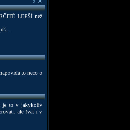
u URČITĚ LEPŠÍ než
íš...
. napovida to neco o
t je to v jakykoliv
ovat.. ale řvat i v