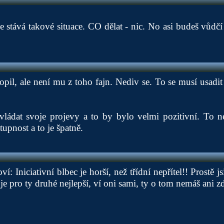
se stává takové situace. CO dělat - nic. No asi budeš vůdč
pil, ale není mu z toho fajn. Nediv se. To se musí usadit
ládat svoje projevy a to by bylo velmi pozitivní. To nen
upnost a to je špatně.
ví: Iniciativní blbec je horší, než třídní nepřítel!! Prostě jsi
e pro ty druhé nejlepší, ví oni sami, ty o tom nemáš ani z