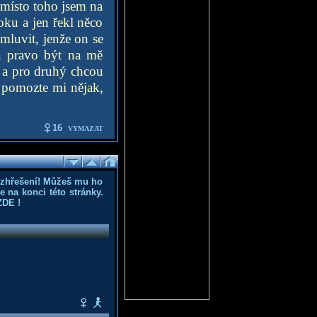
 místo toho jsem na
ku a jen řekl něco
mluvit, jenže on se
a pravo být na mě
jí a pro druhý chcou
, pomozte mi nějak,
16
VYMAZAT
ozhřešení! Můžeš mu ho
 na konci této stránky.
ZDE
!