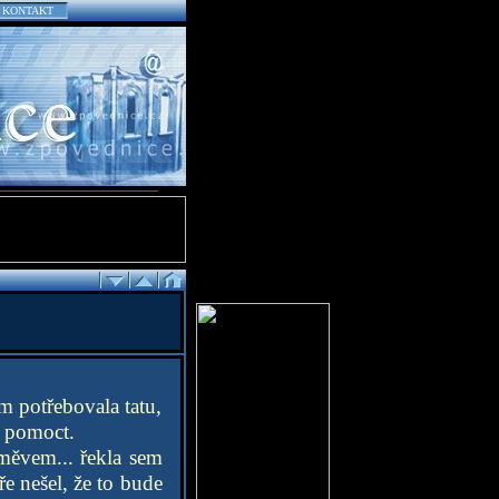
KONTAKT
m potřebovala tatu,
i pomoct.
směvem... řekla sem
e nešel, že to bude