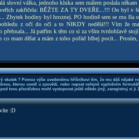
 malá slovní válka, jednoho kluka sem málem poslala někam
e dveřích zakřičela: BĚŽTE ZA TY DVEŘE...!!! On byl v šo
... Zbytek hodiny byl hroznej. PO hodině sem se mu šla o
pohledu z očí do očí a to NIKDY nedělá!!! Vím že m
o přehnala... Já patřím k těm co si za vším tvrdohlavě sto
ím co mam dělat a mám z toho pořád blbej pocit... Prosím
rý skutek ? Pomoz výše uvedenému hříšníkovi tím, že mu dáš nějaké r
dresu, kterou uvedl u zpovědi, nebo napsat veřejně vyplněním formuláře
 pod tvou přezdívkou mohl vystupovat ještě někdo jiný, zaregistruj si ji
víte :D