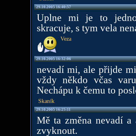
29.10.2005 16:40:57
Uplne mi je to jedno
skracuje, s tym vela nen
Veza
29.10.2005 16:32:06
nevadí mi, ale přijde m
vždy někdo včas varu
Nechápu k čemu to posl
Skaník
29.10.2005 16:25:11
Mě ta změna nevadí a 
zvyknout.