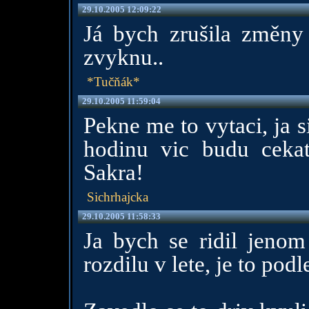
29.10.2005 12:09:22
Já bych zrušila změny 
zvyknu..
*Tučňák*
29.10.2005 11:59:04
Pekne me to vytaci, ja s
hodinu vic budu ceka
Sakra!
Sichrhajcka
29.10.2005 11:58:33
Ja bych se ridil jen
rozdilu v lete, je to podl