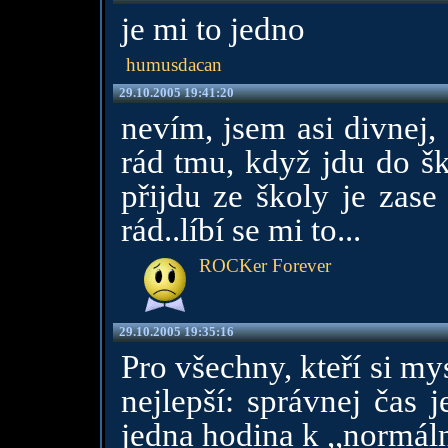
je mi to jedno
humusdacan
29.10.2005 19:41:20
nevím, jsem asi divnej,
rád tmu, když jdu do šk
přijdu ze školy je zase
rád..líbí se mi to...
ROCKer Forever
29.10.2005 19:35:16
Pro všechny, kteří si mys
nejlepší: správnej čas 
jedna hodina k ,,normál