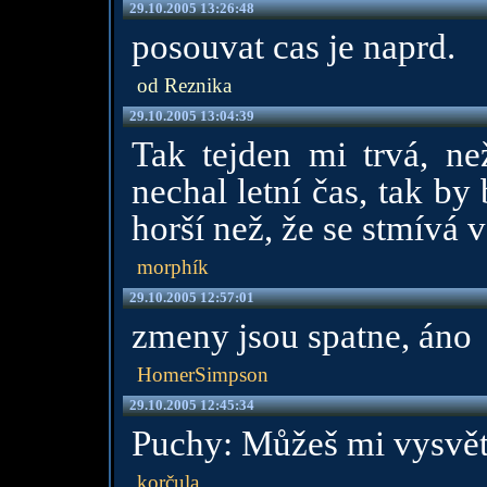
29.10.2005 13:26:48
posouvat cas je naprd.
od Reznika
29.10.2005 13:04:39
Tak tejden mi trvá, ne
nechal letní čas, tak by 
horší než, že se stmívá 
morphík
29.10.2005 12:57:01
zmeny jsou spatne, áno
HomerSimpson
29.10.2005 12:45:34
Puchy: Můžeš mi vysvětl
korčula