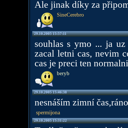
Ale jinak díky za připom
SineCerebro
29.10.2005 15:57:11
souhlas s ymo ... ja uz
zacal letni cas, nevim 
cas je preci ten normaln
beryb
29.10.2005 15:46:38
nesnáším zimní čas,ráno
spermijona
29.10.2005 15:31:22