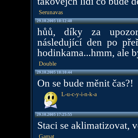
takovejch lidí co bude d
Serunavas
29.10.2005 18:12:40
hůů, díky za upozor
následující den po pře
hodinkama...hmm, ale by
Double
29.10.2005 18:10:44
On se bude měnit čas?!
L-u-c-y-i-n-k-a
29.10.2005 17:25:55
Staci se aklimatizovat, 
Gamat