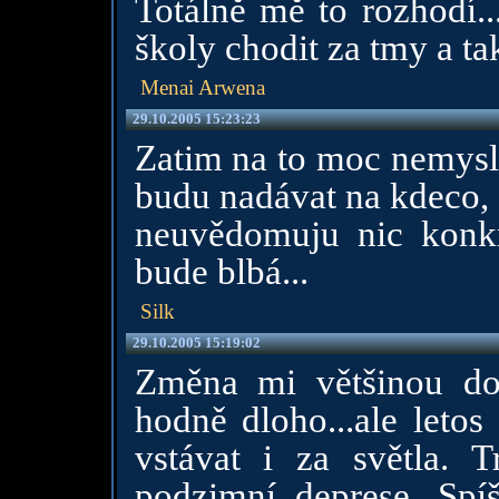
Totálně mě to rozhodí..
školy chodit za tmy a ta
Menai Arwena
29.10.2005 15:23:23
Zatim na to moc nemysl
budu nadávat na kdeco, a
neuvědomuju nic konkr
bude blbá...
Silk
29.10.2005 15:19:02
Změna mi většinou do
hodně dloho...ale letos
vstávat i za světla.
podzimní deprese. Spí