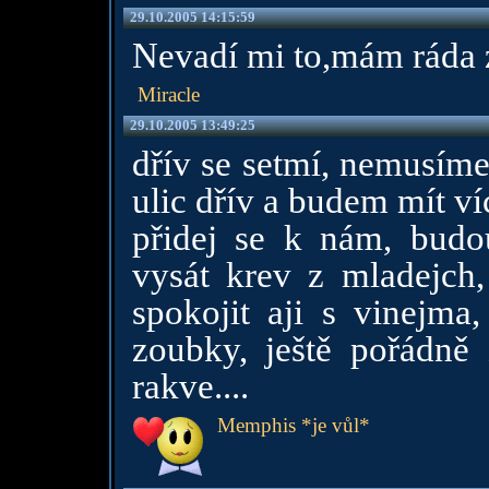
29.10.2005 14:15:59
Nevadí mi to,mám ráda zi
Miracle
29.10.2005 13:49:25
dřív se setmí, nemusíme
ulic dřív a budem mít víc
přidej se k nám, budou
vysát krev z mladejch,
spokojit aji s vinejma,
zoubky, ještě pořádně 
rakve....
Memphis *je vůl*