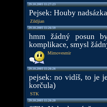
29.10.2005 11:27:23
Pejsek: Houby nadsázka,
Zildjian
29.10.2005 11:26:59
hmm žádný posun byc
komplikace, smysl žádn
Mimovesmir
29.10.2005 11:26:26
pejsek: no vidíš, to je 
korčula)
STK
29.10.2005 11:26:20