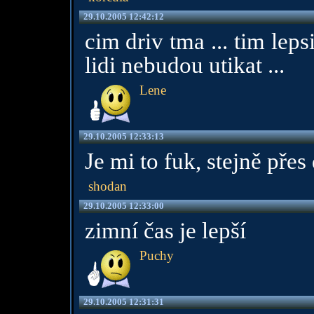
29.10.2005 12:42:12
cim driv tma ... tim leps
lidi nebudou utikat ...
Lene
29.10.2005 12:33:13
Je mi to fuk, stejně přes
shodan
29.10.2005 12:33:00
zimní čas je lepší
Puchy
29.10.2005 12:31:31