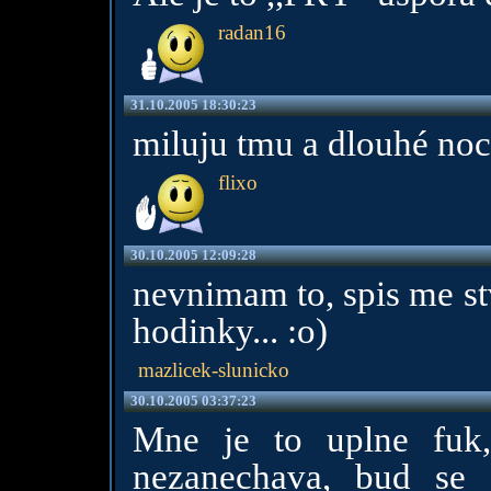
radan16
31.10.2005 18:30:23
miluju tmu a dlouhé noci
flixo
30.10.2005 12:09:28
nevnimam to, spis me st
hodinky... :o)
mazlicek-slunicko
30.10.2005 03:37:23
Mne je to uplne fuk
nezanechava, bud se