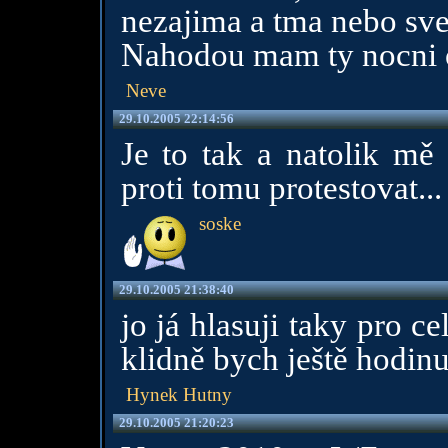
nezajima a tma nebo sve
Nahodou mam ty nocni o
Neve
29.10.2005 22:14:56
Je to tak a natolik mě
proti tomu protestovat...
soske
29.10.2005 21:38:40
jo já hlasuji taky pro c
klidně bych ještě hodinu 
Hynek Hutny
29.10.2005 21:20:23