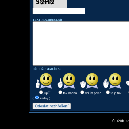
TEXT ROZHŘEŠENÍ:
PŘILOŽ SMAILÍKA:
jupííí
tak bacha
držím palec
to je fuk
(
žádný )
Změňte sv