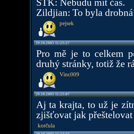
STK: Nebudu mít čas.
Zildjian: To byla drobná
pejsek
29.10.2005 11:25:27
Pro mě je to celkem po
druhý stránky, totiž že rá
Vinc009
29.10.2005 11:25:07
Aj ta krajta, to už je z
zjišťovat jak přeštelovat
korčula
29.10.2005 11:24:55