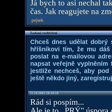
Já bych to asi nechal tak
čas. Jak reagujete na z
pejsek
Zaslaná rozhřešení
Chceš dnes udělat dobrý
hříšníkovi tím, že mu dá
poslat na e-mailovou adre
napsat veřejně vyplněním f
jestliže nechceš, aby pod
ještě někdo jiný, zaregistruj
31.10.2005 20:34:10
Rád si pospím...
Ale je to ,,PRÝ" úspora e