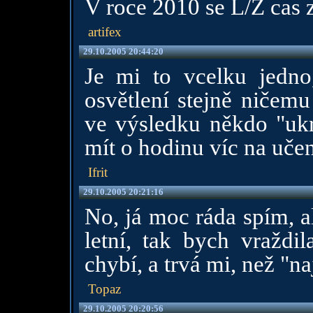
V roce 2010 se L/Z cas 
artifex
29.10.2005 20:44:20
Je mi to vcelku jedno
osvětlení stejně ničemu
ve výsledku někdo "uk
mít o hodinu víc na učení
Ifrit
29.10.2005 20:21:16
No, já moc ráda spím, a
letní, tak bych vraždi
chybí, a trvá mi, než "n
Topaz
29.10.2005 20:20:56