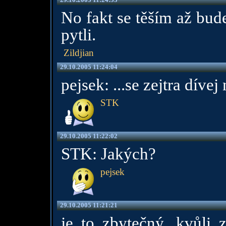
No fakt se těším až bude
pytli.
Zildjian
29.10.2005 11:24:04
pejsek: ...se zejtra dívej
STK
29.10.2005 11:22:02
STK: Jakých?
pejsek
29.10.2005 11:21:21
je to zbytečný...kvůli