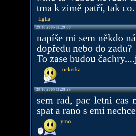
tma k zimě patří, tak co.
figlia
29.10.2005 11:29:08
napíše mi sem někdo ná
dopředu nebo do zadu?
To zase budou čachry....
rockerka
29.10.2005 11:28:23
sem rad, pac letni cas
spat a rano s emi nechce
ymo