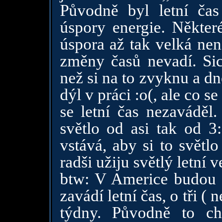
Původně byl letní ča
úspory energie. Někter
úspora až tak velká nen
změny časů nevadí. Sic
než si na to zvyknu a d
dýl v práci :o(, ale co se
se letní čas nezaváděl
světlo od asi tak od 3
vstává, aby si to světlo
radši užiju světlý letní v
btw: V Americe budou r
zavádí letní čas, o tři ( 
týdny. Původně to ch