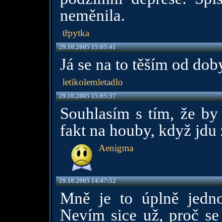
neměnila.
třpytka
29.10.2005 15:05:41
Já se na to těším od doby
letikolemletadlo
29.10.2005 15:05:37
Souhlasím s tím, že by 
fakt na houby, když jdu 
Aenigma
29.10.2005 14:47:52
Mně je to úplně jedno
Nevím sice už, proč se 