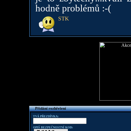
hodně problémů :-(
STK
Přidání rozhřešení
TVÁ PŘEZDÍVKA:
OPIŠ BEZPEČNOSTNÍ KOD: