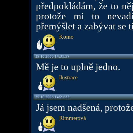
předpokládám, že to ně
protože mi to nevad
přemýšlet a zabývat se t
Komo
29.10.2005 14:31:57
Mě je to uplně jedno.
ilustrace
29.10.2005 14:21:22
Já jsem nadšená, protož
Rimmerová