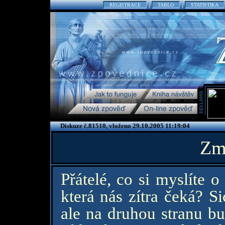
REGISTRACE
TABLO
STATISTIKA
Diskuze č.81510, vloženo 29.10.2005 11:19:04
Zm
Přátelé, co si myslíte 
která nás zítra čeká? S
ale na druhou stranu bu