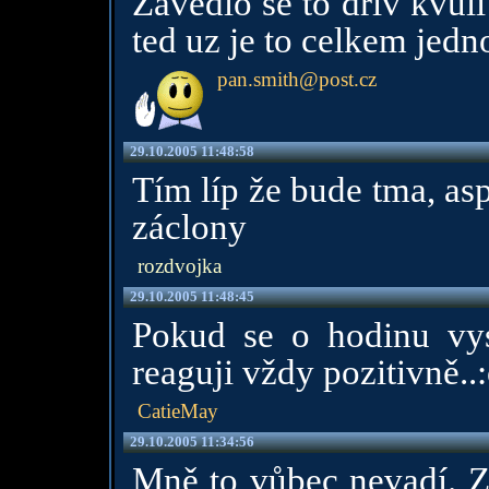
Zavedlo se to driv kvuli
ted uz je to celkem jedno
pan.smith@post.cz
29.10.2005 11:48:58
Tím líp že bude tma, as
záclony
rozdvojka
29.10.2005 11:48:45
Pokud se o hodinu vy
reaguji vždy pozitivně..:
CatieMay
29.10.2005 11:34:56
Mně to vůbec nevadí. Z