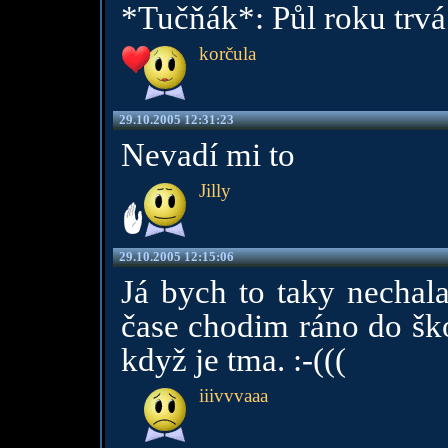
*Tučňák*: Půl roku trvá
korčula
29.10.2005 12:31:23
Nevadí mi to
Jilly
29.10.2005 12:15:06
Já bych to taky nechala
čase chodim ráno do ško
když je tma. :-(((
iiivvvaaa