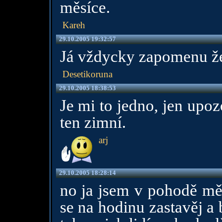
měsíce.
Kareh
29.10.2005 19:32:57
Já vždycky zapomenu že 
Desetikoruna
29.10.2005 18:38:53
Je mi to jedno, jen upoz
ten zimní.
arj
29.10.2005 18:28:14
no ja jsem v pohodě mě 
se na hodinu zastavěj a