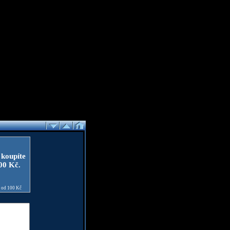
 koupíte
100 Kč.
e od 100 Kč