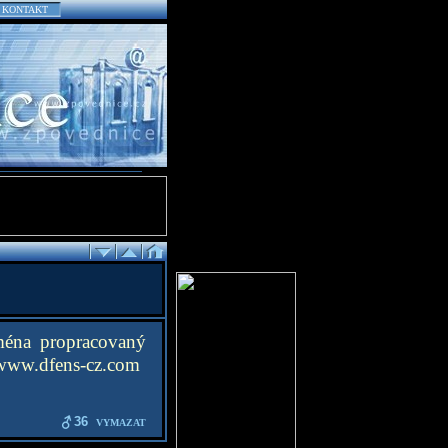
KONTAKT
jména propracovaný
a www.dfens-cz.com
36
VYMAZAT