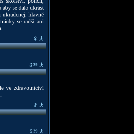
 školství, policii,
a aby se dalo ukrást
u ukradenej, hlavně
tránky se radši ani
u.
39
e ve zdravotnictví
.
39