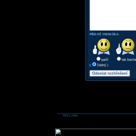
PŘILOŽ SMAILÍKA:
jupííí
tak bach
(
žádný )
REKLAMA