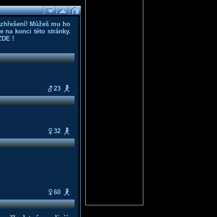
ozhřešení! Můžeš mu ho
 na konci této stránky.
ZDE
!
23
32
60