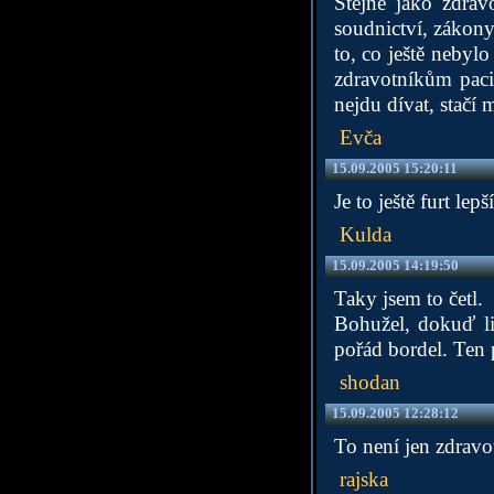
Stejně jako zdravo
soudnictví, zákony 
to, co ještě nebyl
zdravotníkům pacie
nejdu dívat, stačí 
Evča
15.09.2005 15:20:11
Je to ještě furt le
Kulda
15.09.2005 14:19:50
Taky jsem to četl.
Bohužel, dokuď li
pořád bordel. Ten p
shodan
15.09.2005 12:28:12
To není jen zdravo
rajska