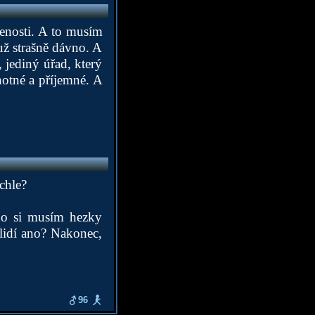
enosti. A to musím
 už strašně dávno. A
, jediný úřad, který
hotné a příjemné. A
chle?
no si musím hezky
 lidí ano? Nakonec,
96