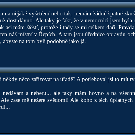
m na nějaké vyšetření nebo tak, nemám žádné špatné zkuš
 už dost dávno. Ale taky je fakt, že v nemocnici jsem byla
ak asi mám štěstí, protože i tady se mi celkem daří. Pravda
e ten náš místní v Řepích. A tam jsou úřednice opravdu oc
, abyste na tom byli podobně jako já.
i někdy něco zařizovat na úřadě? A potřeboval jsi to mít ry
y nedávám a neberu... ale taky mám hovno a na všech
. Ale zase mě nežere svědomí! Ale koho z těch úplatných
dí...