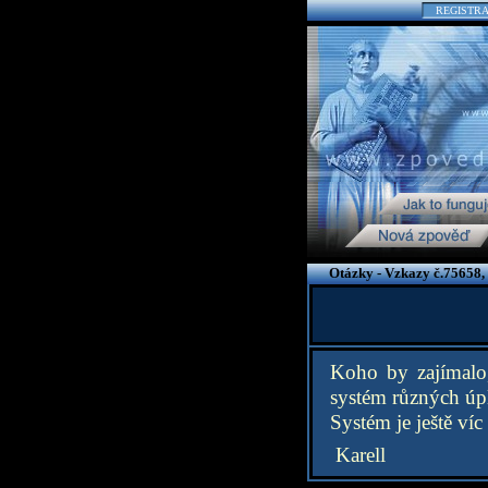
REGISTR
Otázky - Vzkazy č.75658,
Koho by zajímalo,
systém různých úp
Systém je ještě víc
Karell