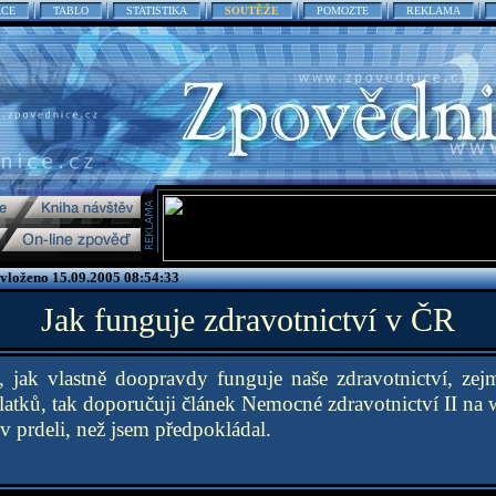
ACE
TABLO
STATISTIKA
SOUTĚŽE
POMOZTE
REKLAMA
 vloženo 15.09.2005 08:54:33
Jak funguje zdravotnictví v ČR
 jak vlastně doopravdy funguje naše zdravotnictví, ze
latků, tak doporučuji článek Nemocné zdravotnictví II n
 v prdeli, než jsem předpokládal.