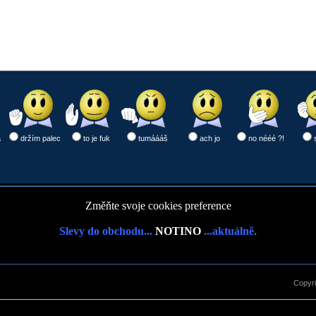
a
držím palec
to je fuk
tumáááš
ach jo
no nééé ?!
Změňte svoje cookies preference
Slevy do obchodu...
NOTINO
...aktuálně.
Copyr