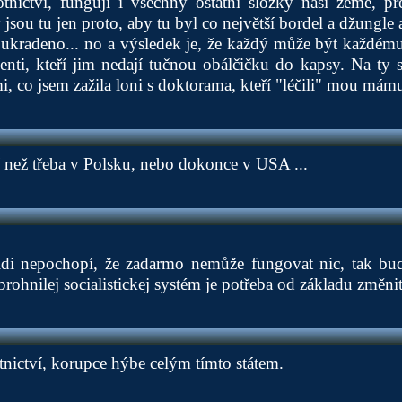
tnictví, fungují i všechny ostatní složky naší země, přes
jsou tu jen proto, aby tu byl co největší bordel a džungle 
o ukradeno... no a výsledek je, že každý může být každém
nti, kteří jim nedají tučnou obálčičku do kapsy. Na ty s
mi, co jsem zažila loni s doktorama, kteří "léčili" mou mám
pší než třeba v Polsku, nebo dokonce v USA ...
di nepochopí, že zadarmo nemůže fungovat nic, tak bud
rohnilej socialistickej systém je potřeba od základu změnit
tnictví, korupce hýbe celým tímto státem.