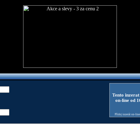
Tento inzerat
on-line od 
Přidej inzerát on-lin