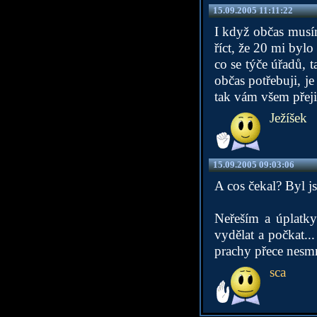
15.09.2005 11:11:22
I když občas musí
říct, že 20 mi bylo
co se týče úřadů, t
občas potřebuji, j
tak vám všem přeji
Ježíšek
15.09.2005 09:03:06
A cos čekal? Byl js
Neřeším a úplatk
vydělat a počkat..
prachy přece nesmr
sca