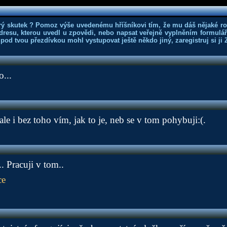
rý skutek ? Pomoz výše uvedenému hříšníkovi tím, že mu dáš nějaké r
dresu, kterou uvedl u zpovědi, nebo napsat veřejně vyplněním formuláře
 pod tvou přezdívkou mohl vystupovat ještě někdo jiný, zaregistruj si ji
o...
.ale i bez toho vím, jak to je, neb se v tom pohybuji:(.
. Pracuji v tom..
ce