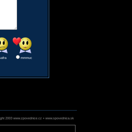
safra
mmmuc
ight 2003 www.zpovednice.cz + www.spovednica.sk