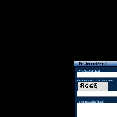
Přidání rozhřešení
TVÁ PŘEZDÍVKA:
OPIŠ BEZPEČNOSTNÍ KOD:
TEXT ROZHŘEŠENÍ: