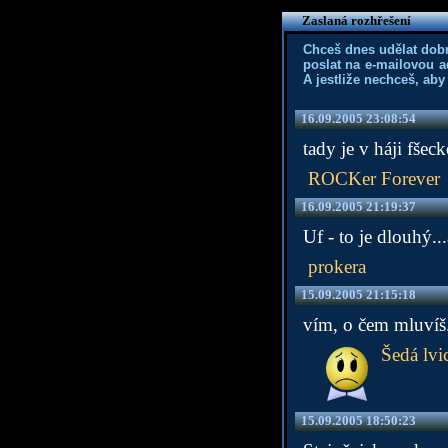
Zaslaná rozhřešení
Chceš dnes udělat dob
poslat na e-mailovou a
A jestliže nechceš, aby
16.09.2005 23:08:54
tady je v háji fšeck
ROCKer Forever
16.09.2005 21:19:37
Uf - to je dlouhý..
prokera
15.09.2005 21:15:18
vím, o čem mluvíš.
Šedá lvi
15.09.2005 18:50:23