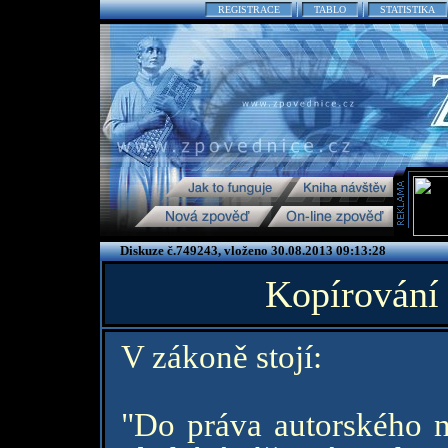
REGISTRACE
TABLO
STATISTIKA
Diskuze č.749243, vloženo 30.08.2013 09:13:28
Kopírování
V zákoně stojí:
"Do práva autorského n