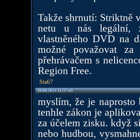
Takže shrnutí: Striktně
netu u nás legální, 
vlastněného DVD na di
možné považovat za n
přehrávačem s nelice
Region Free.
Sta67
30.08.2013 11:37:43
myslím, že je naprosto 
tenhle zákon je aplikov
za účelem zisku. když 
nebo hudbou, vysmahneš