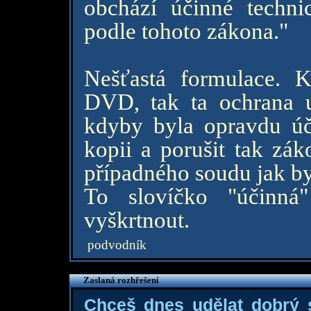
obchází účinné techni
podle tohoto zákona."
Nešťastá formulace. K
DVD, tak ta ochrana u
kdyby byla opravdu úč
kopii a porušit tak zá
případného soudu jak by
To slovíčko "účinná
vyškrtnout.
podvodník
Zaslaná rozhřešení
Chceš dnes udělat dobrý