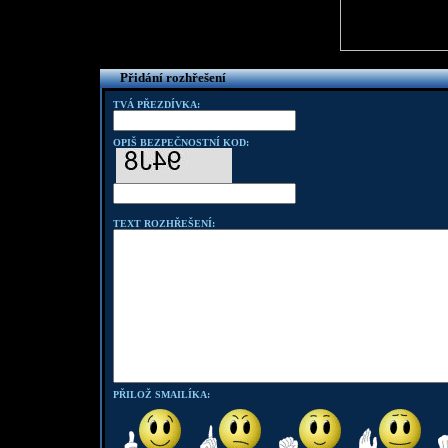
Přidání rozhřešení
TVÁ PŘEZDÍVKA:
OPIŠ BEZPEČNOSTNÍ KOD:
TEXT ROZHŘEŠENÍ:
PŘILOŽ SMAILÍKA: