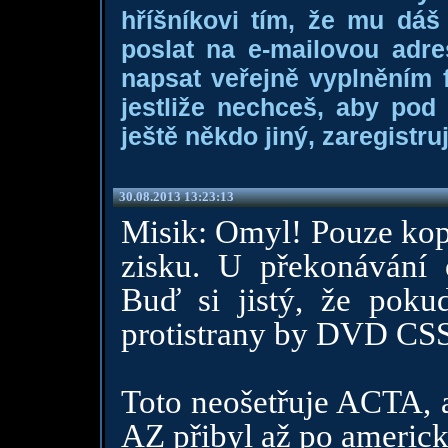
hříšníkovi tím, že mu dá
poslat na e-mailovou adre
napsat veřejně vyplněním f
jestliže nechceš, aby pod
ještě někdo jiný, zaregistruj
30.08.2013 13:23:13
Misik: Omyl! Pouze kopí
zisku. U překonávání 
Buď si jistý, že poku
protistrany by DVD CSS
Toto neošetřuje ACTA, 
AZ přibyl až po ameri