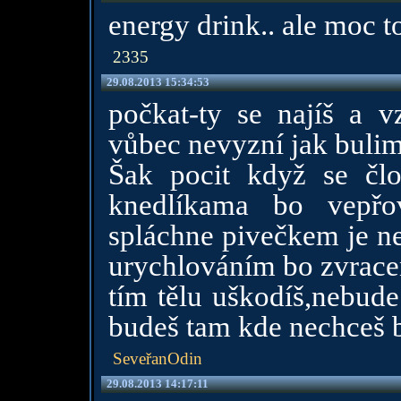
energy drink.. ale moc t
2335
29.08.2013 15:34:53
počkat-ty se najíš a v
vůbec nevyzní jak bulim
Šak pocit když se čl
knedlíkama bo vepřo
spláchne pivečkem je ne
urychlováním bo zvrac
tím tělu uškodíš,nebude
budeš tam kde nechceš 
SeveřanOdin
29.08.2013 14:17:11