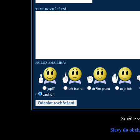
TEXT ROZHŘEŠENÍ:
PŘILOŽ SMAILÍKA:
jupííí
tak bacha
držím palec
to je fuk
(
žádný )
Změňte sv
Slevy do obch