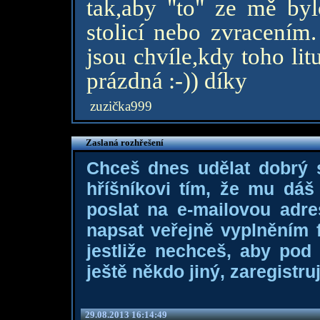
tak,aby "to" ze mě byl
stolicí nebo zvracením.
jsou chvíle,kdy toho li
prázdná :-)) díky
zuzička999
Zaslaná rozhřešení
Chceš dnes udělat dobrý
hříšníkovi tím, že mu dá
poslat na e-mailovou adre
napsat veřejně vyplněním f
jestliže nechceš, aby pod
ještě někdo jiný, zaregistruj
29.08.2013 16:14:49