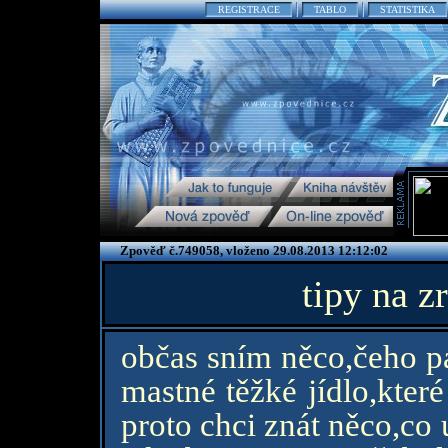
REGISTRACE
TABLO
STATISTIKA
Zpověď č.749058, vloženo 29.08.2013 12:12:02
tipy na z
občas sním něco,čeho pa
mastné těžké jídlo,kter
proto chci znát něco,co 