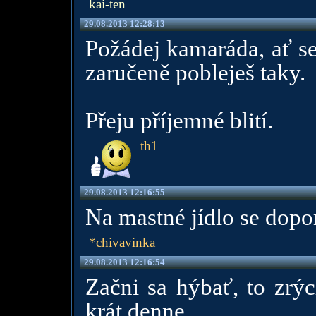
kai-ten
29.08.2013 12:28:13
Požádej kamaráda, ať se
zaručeně pobleješ taky.
Přeju příjemné blití.
th1
29.08.2013 12:16:55
Na mastné jídlo se dopo
*chivavinka
29.08.2013 12:16:54
Začni sa hýbať, to zrýc
krát denne.