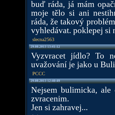
buď ráda, já mám opačn
moje tělo si ani nestih
ráda, že takový problém
vyhledávat. poklepej si 
slecna2563
29.08.2013 13:41:12
Vyzvracet jídlo? To 
uvažování je jako u Buli
PCCC
29.08.2013 12:40:49
Nejsem bulimicka, ale 
zvracenim.
Jen si zahravej...