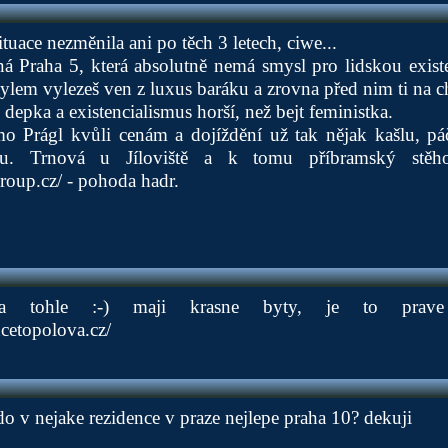
tuace nezměnila ani po těch 3 letech, ciwe...
ná Praha 5, která absolutně nemá smysl pro lidskou exist
stylem vylezeš ven z luxus baráku a zrovna před nim ti na 
 depka a existencialismus horší, než bejt feministka.
mo Prágl kvůli cenám a dojíždění už tak nějak kašlu, pá
lu. Trnová u Jíloviště a k tomu příbramský stěh
group.cz/
- pohoda hadr.
a tohle :-) maji krasne byty, je to prav
cetopolova.cz/
o v nejake rezidence v praze nejlepe praha 10? dekuji