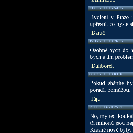
31.05.2016 15:54:37
Bydleni v Praze j
upřesnit co byste 
Baruč
19.12.2015 13:26:52
Osobně bych do hy
bych s tím problém
Daliborek
06.03.2015 13:03:10
Pokud sháníte by
poradí, pomůžou. 
Jája
29.06.2014 20:25:36
No, my teď koukali
tří milionů jsou n
Krásné nové byty, 