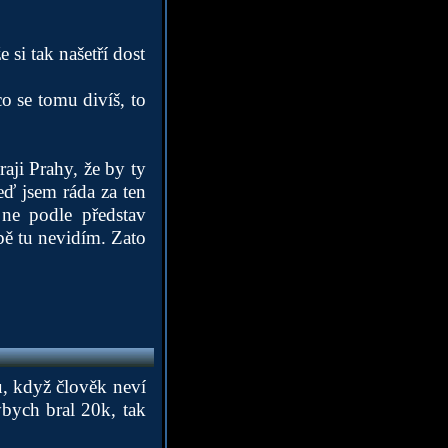
 si tak našetří dost
o se tomu divíš, to
aji Prahy, že by ty
eď jsem ráda za ten
 ne podle představ
bě tu nevidím. Zato
u, když člověk neví
ybych bral 20k, tak