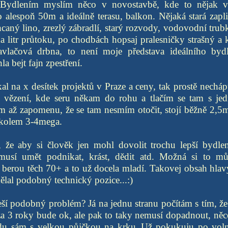
 Bydlením myslím něco v novostavbě, kde to nějak v
 alespoň 50m a ideálně terasu, balkon. Nějaká stará zap
hcaný lino, zrezlý zábradlí, starý rozvody, vodovodní trub
a litr průtoku, po chodbách hopsaj pralesničky strašný a
avlačová drbna, to není moje představa ideálního byd
a bejt fajn zpestření.
l na x desítek projektů v Praze a ceny, tak prostě necháp
 vězení, kde seru někam do rohu a tlačím se tam s jed
zím až zapomenu, že se tam nesmím otočit, stojí běžně 2,
k kolem 3-4mega.
, že aby si člověk jen mohl dovolit trochu lepší bydle
 musí umět podnikat, krást, dědit atd. Možná si to mů
í berou těch 70+ a to už docela mladí. Takovej obsah hla
dělal podobný technický pozice...:)
eší podobný problém? Já na jednu stranu počítám s tím, ž
a 3 roky bude ok, ale pak to taky nemusí dopadnout, něco 
du sám s velkou půjčkou na krku..Už pokukuju po voln