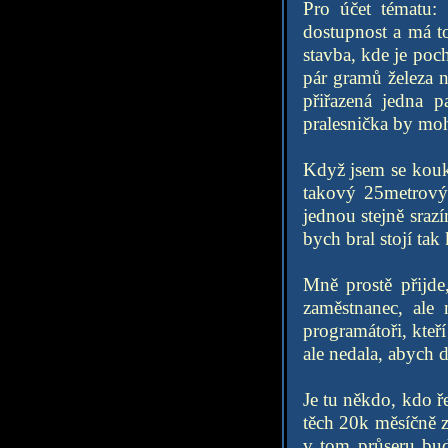
Pro účet tématu:
dostupnost a má to
stavba, kde je poc
pár gramů železa n
přiřazená jedna p
pralesnička by mohl
Když jsem se kouka
takový 25metrový
jednou stejně sra
bych bral stojí ta
Mně prostě přijde
zaměstnanec, ale
programátoři, kteř
ale nedala, abych 
Je tu někdo, kdo ř
těch 20k měsíčně z
v tom průseru bu