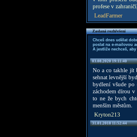
profese v zahraničí
LeadFarmer
Zaslaná rozhřešení
Chceš dnes udělat dob
poslat na e-mailovou a
A jestliže nechceš, aby
03.08.2020 19:11:40
No a co takhle jít
sehnat levnější byd
bydlení všude po č
záchodem dírou v 
to ne že bych cht
menším městům.
Kryton213
31.01.2018 11:52:44