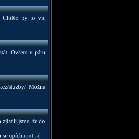
. Chtělo by to vic
stát. Ovšem v páru
.cz/sluzby/
Možná
jistili jsme, že do
 se upíchnout :-(