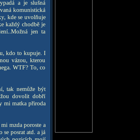
ypadá a je slušná
livaná komunistická
ky, kde se uvolňuje
 ke každý chodbě je
lení..Možná jen ta
u, kdo to kupuje. I
nou vázou, kterou
5mega. WTF? To, co
ní, tak nemůže být
žou dovolit dobří
vy mi matka přiroda
e mi mzda poroste a
se posrat atd. a já
ých pozicích mojí