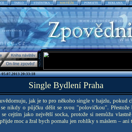
ACE
TABLO
STATISTIKA
SOUTĚŽE
POMOZTE
REKLAMA
o 05.07.2013 20:33:18
Single Bydlení Praha
uvědomuju, jak je to pro někoho single v hajzlu, pokud c
 se nikdy o půjčku dělit se svou "polovičkou". Přestože
se cejtím jako největší socka, protože si nemůžu vlastně
 přijde moc a žral bych pomalu jen rohlíky s máslem – ani t