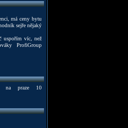
enci, má ceny bytu
chodník sejře nějaký
č uspořím víc, než
ováky ProfiGroup
e na praze 10