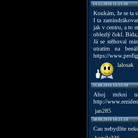
14.12.2016 11:25:30
Koukám, že se ta si
I ta zamindrákova
jak v centru, a to 
oblezlý čokl. Bída,
Já se stěhoval mi
utratím na bená
https://www.profi
lalosak
31.08.2016 14:55:59
Ahoj mrkni n
http://www.reziden
jan285
30.08.2016 16:21:18
Cau nebydlite nekd
kamila336