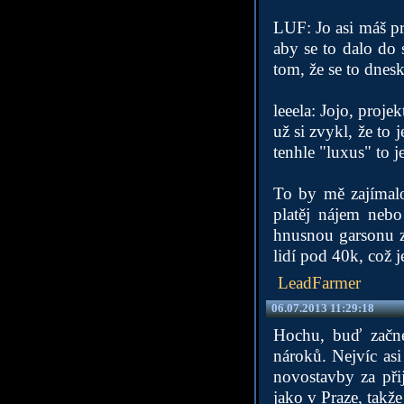
LUF: Jo asi máš pr
aby se to dalo do 
tom, že se to dnesk
leeela: Jojo, proje
už si zvykl, že to
tenhle "luxus" to 
To by mě zajímalo,
platěj nájem neb
hnusnou garsonu z
lidí pod 40k, což j
LeadFarmer
06.07.2013 11:29:18
Hochu, buď začne
nároků. Nejvíc asi
novostavby za přij
jako v Praze, takž