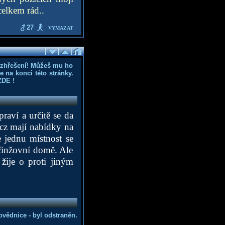
celkem rád..
27
VYMAZAT
ozhřešení! Můžeš mu ho
 na konci této stránky.
ZDE
!
raví a určitě se da
.cz
mají nabídky na
e jednu místnost se
činžovní domě. Ale
žije o proti jiným
vědnice - byl odstraněn.