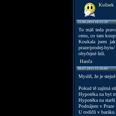
Kulisek
23.06.2014 18:51:29
To máš teda pravd
cenu, co tam koupí
Koukala jsem ja
praze/prodej-bytu
obyčejné lidi.
Hanča
06.07.2013 15:36:09
Myslíš, že je stejn
Pokud tě zajímá si
Hypotéka na byt m
Hypotéka na starší 
Podnájem v Praze -
U rodičů v baráku 