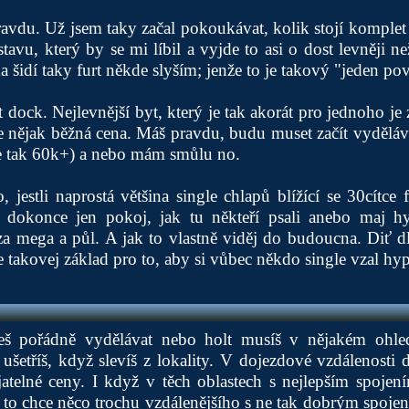
avdu. Už jsem taky začal pokoukávat, kolik stojí komplet
stavu, který by se mi líbil a vyjde to asi o dost levněji n
a šidí taky furt někde slyším; jenže to je takový "jeden pov
kt dock. Nejlevnější byt, který je tak akorát pro jednoho je
 je nějak běžná cena. Máš pravdu, budu muset začít vyděláv
je tak 60k+) a nebo mám smůlu no.
 jestli naprostá většina single chlapů blížící se 30cítce f
o dokonce jen pokoj, jak tu někteří psali anebo maj h
a mega a půl. A jak to vlastně viděj do budoucna. Diť dl
e takovej základ pro to, aby si vůbec někdo single vzal hyp
š pořádně vydělávat nebo holt musíš v nějakém ohled
 ušetříš, když slevíš z lokality. V dojezdové vzdálenosti
atelné ceny. I když v těch oblastech s nejlepším spojen
e to chce něco trochu vzdálenějšího s ne tak dobrým spoj