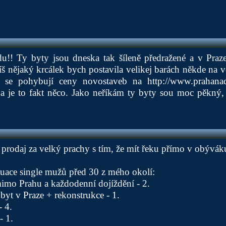
u!! Ty byty jsou dneska tak šíleně předražené a v Praz
š nějaký krcálek bych postavila velikej barách někde na v
k se pohybují ceny novostaveb na
http://www.prahanad
/
a je to fakt něco. Jako neříkám ty byty sou moc pěkný, 
ě prodaj za velký prachy s tím, že mít řeku přímo v obývák
tuace single mužů před 30 z mého okolí:
imo Prahu a každodenní dojíždění - 2.
byt v Praze + rekonstrukce - 1.
 4.
- 1.