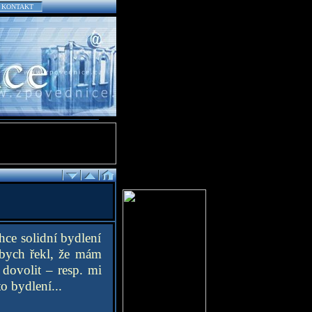
KONTAKT
hce solidní bydlení
 bych řekl, že mám
 dovolit – resp. mi
o bydlení...