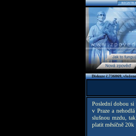
REGISTR
Diskuze č.736069, vložen
Poslední dobou si 
v Praze a nehodlá
slušnou mzdu, tak 
platit měsíčně 20k