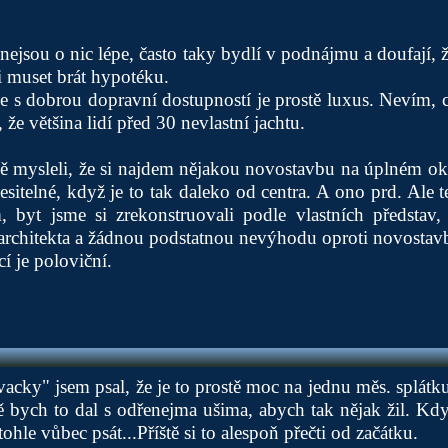
nejsou o nic lépe, často taky bydlí v podnájmu a doufají, že
 muset brát hypotéku.
 s dobrou dopravní dostupností je prostě luxus. Nevím, c
, že většina lidí před 30 nevlastní jachtu.
ě mysleli, že si najdem nějakou novostavbu na úplném okr
sitelné, když je to tak daleko od centra. A ono prd. Ale t
, byt jsme si zrekonstruovali podle vlastních představ,
architekta a žádnou podstatnou nevýhodu oproti novostav
cí je poloviční.
vacky" jsem psal, že je to prostě moc na jednu měs. splátk
ě bych to dal s odřenejma ušima, abych tak nějak žil. Kd
hle vůbec psát...Příště si to alespoň přečti od začátku.