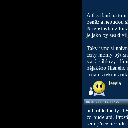
A ti zadaní na tom 
peněz a nebudou si
Novostavba v Praze
je jako by ses divil
Taky jsme si naivn
ceny mohly být sne
starý cihlový dům
nějakého šíleného 
cena i s rekonstruk
leeela
06.07.2013 14:10:35
aol: ohledně tý "D
co bude atd. Prost
sem přece nebudu to