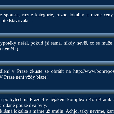
e spousta, ruzne kategorie, ruzne lokality a ruzne ceny
si představovala…
potéky nešel, pokud jsi sama, nikdy nevíš, co se může 
 neměl :).
dlení v Praze zkuste se obrátit na
http://www.bonrepos
V Praze není vždy blaze!
 po bytech na Praze 4 v nějakém komplexu Koti Braník a z
eprodané pouze dva byty.
krásná lokalita a máme už smůlu. Achjo, taky nevíme, kam