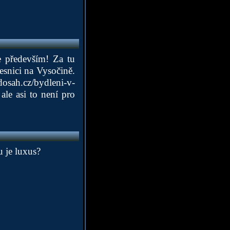
e především! Za tu
esnici na Vysočině.
osah.cz/bydleni-v-
ale asi to není pro
u je luxus?