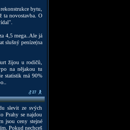
 rekonstrukce bytu,
ež ta novostavba. O
ídal".
 za 4,5 mega..Ale já
at slušný peníze(na
urt žijou u rodičů,
ypo na nějakou tu
e statistik má 90%
o..
27
u slevit ze svých
 do Prahy se najdou
ím jsou ceny stejné
ením. Pokud nechceš