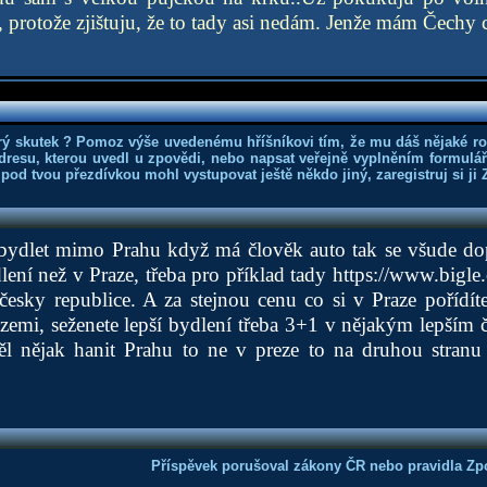
, protože zjištuju, že to tady asi nedám. Jenže mám Čechy 
rý skutek ? Pomoz výše uvedenému hříšníkovi tím, že mu dáš nějaké r
dresu, kterou uvedl u zpovědi, nebo napsat veřejně vyplněním formuláře
 pod tvou přezdívkou mohl vystupovat ještě někdo jiný, zaregistruj si ji
 bydlet mimo Prahu když má člověk auto tak se všude dop
lení než v Praze, třeba pro příklad tady
https://www.bigle
esky republice. A za stejnou cenu co si v Praze pořídít
zemi, seženete lepší bydlení třeba 3+1 v nějakým lepším 
ěl nějak hanit Prahu to ne v preze to na druhou stranu 
Příspěvek porušoval zákony ČR nebo pravidla Zpo