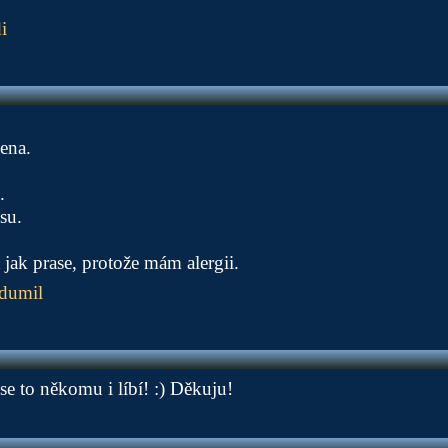
i
žena.
.
su.
 jak prase, protože mám alergii.
idumil
se to někomu i líbí! :) Děkuju!