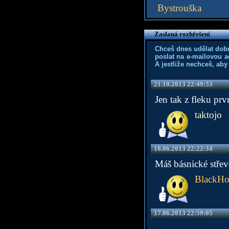
Bystrouška
Zaslaná rozhřešení
Chceš dnes udělat dob
poslat na e-mailovou a
A jestliže nechceš, aby
21.10.2013 22:49:53
Jen tak z fleku pr
taktojo
18.06.2013 22:22:34
Máš básnické střev
BlackHo
17.06.2013 22:59:05