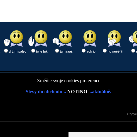
a
držím palec
to je fuk
tumáááš
ach jo
no nééé ?!
Změňte svoje cookies preference
Slevy do obchodu...
NOTINO
...aktuálně.
Copyr