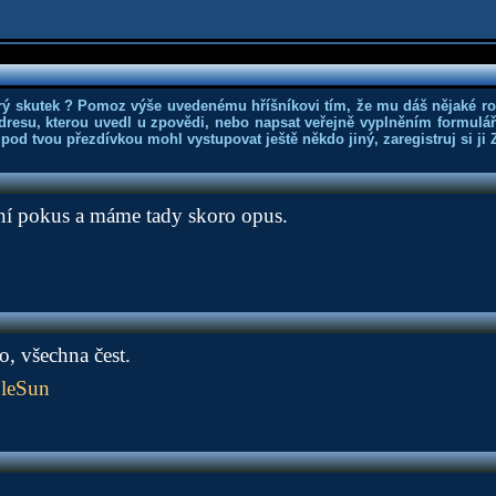
rý skutek ? Pomoz výše uvedenému hříšníkovi tím, že mu dáš nějaké r
dresu, kterou uvedl u zpovědi, nebo napsat veřejně vyplněním formuláře
 pod tvou přezdívkou mohl vystupovat ještě někdo jiný, zaregistruj si ji
vní pokus a máme tady skoro opus.
o, všechna čest.
leSun