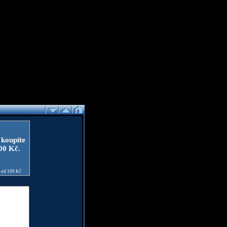
 koupíte
100 Kč.
e od 100 Kč