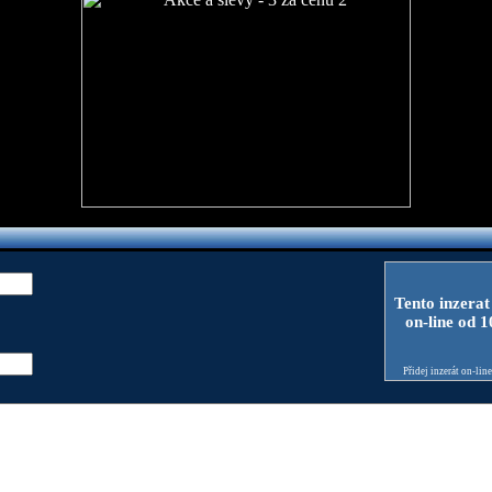
Tento inzerat
on-line od 
Přidej inzerát on-lin