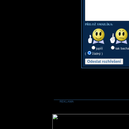
PŘILOŽ SMAILÍKA:
jupííí
tak bach
(
žádný )
REKLAMA