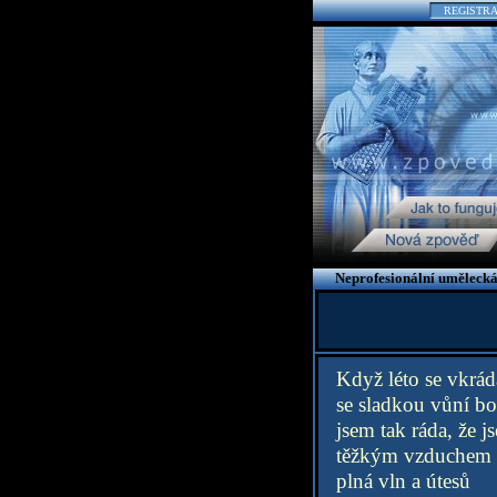
REGISTR
Neprofesionální umělecká
Když léto se vkrád
se sladkou vůní bo
jsem tak ráda, že j
těžkým vzduchem 
plná vln a útesů