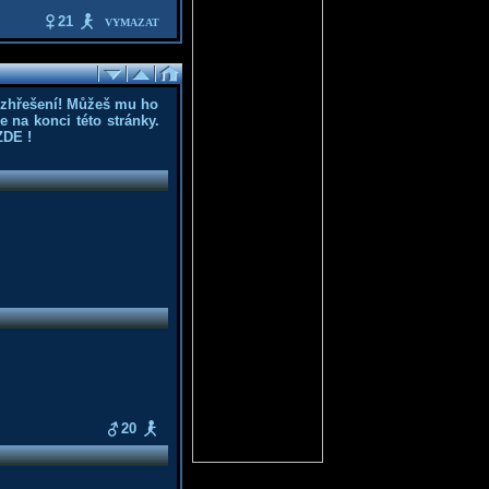
21
VYMAZAT
ozhřešení! Můžeš mu ho
 na konci této stránky.
ZDE
!
20