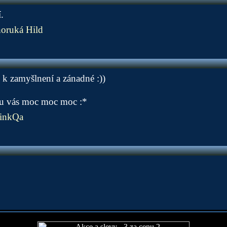
.
horuká Hild
k zamyšlnení a zánadné :))
u vás moc moc moc :*
inkQa