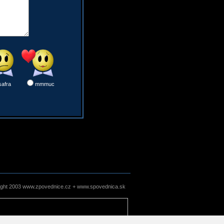
safra
mmmuc
ight 2003 www.zpovednice.cz + www.spovednica.sk