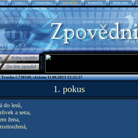
ACE
TABLO
STATISTIKA
SOUTĚŽE
POMOZTE
REKLAMA
 Tvorba č.730349, vloženo 11.06.2013 15:22:57
1. pokus
á do lesů,
růvek a sena,
sem žena,
roztoužená,