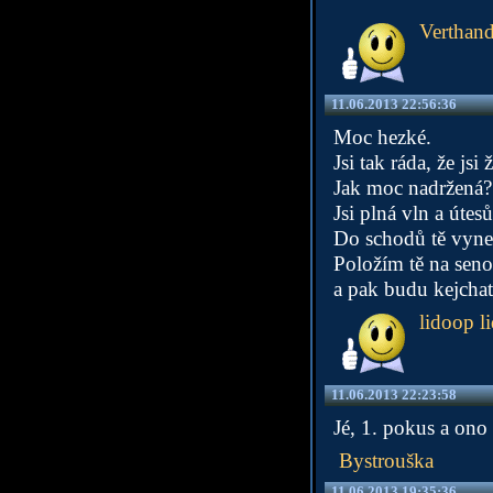
Verthand
11.06.2013 22:56:36
Moc hezké.
Jsi tak ráda, že jsi 
Jak moc nadržená?
Jsi plná vln a útesů
Do schodů tě vyne
Položím tě na seno
a pak budu kejchat
lidoop l
11.06.2013 22:23:58
Jé, 1. pokus a ono 
Bystrouška
11.06.2013 19:35:36