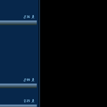
36
99
25