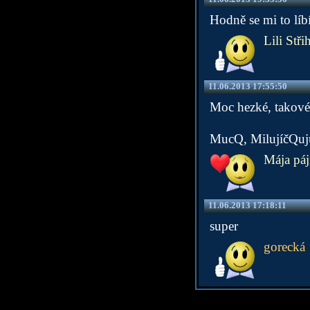
Hodně se mi to líbí
Lili Stři
11.06.2013 17:55:50
Moc hezké, takové 
MucQ, MilujíčQuj
Mája páj
11.06.2013 17:18:11
super
gorecká