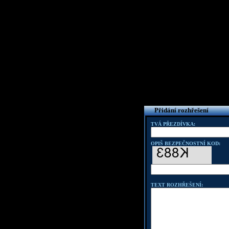
Přidání rozhřešení
TVÁ PŘEZDÍVKA:
OPIŠ BEZPEČNOSTNÍ KOD:
TEXT ROZHŘEŠENÍ: