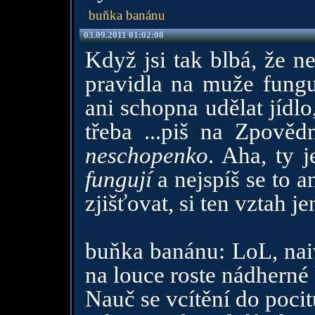
buňka banánu
03.09.2011 01:02:08
Když jsi tak blbá, že n
pravidla na muže fungu
ani schopna udělat jídlo
třeba ...piš na Zpovědn
neschopenko
. Aha, ty j
fungují
a nejspíš se to a
zjišťovat, si ten vztah j
buňka banánu: LoL, naivn
na louce roste nádherné k
Nauč se vcítění do pocitů