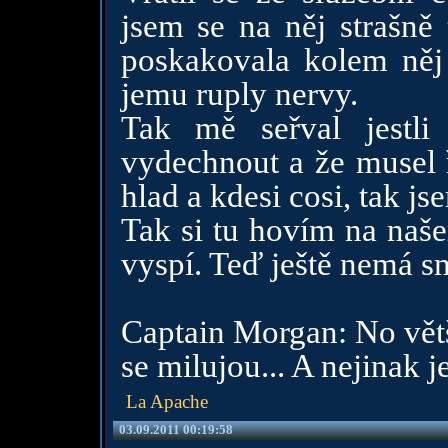
jsem se na něj strašně 
poskakovala kolem něj
jemu ruply nervy.
Tak mě seřval jestl
vydechnout a že musel 
hlad a kdesi cosi, tak js
Tak si tu hovím na naše
vyspí. Teď ještě nemá s
Captain Morgan: No větš
se milujou... A nejinak 
La Apache
03.09.2011 00:19:58