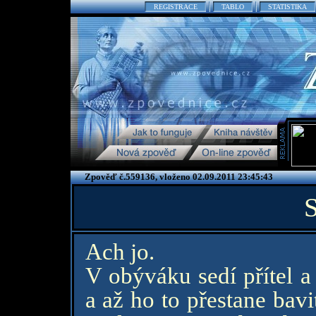
REGISTRACE
TABLO
STATISTIKA
Zpověď č.559136, vloženo 02.09.2011 23:45:43
Ach jo.
V obýváku sedí přítel a
a až ho to přestane bavi