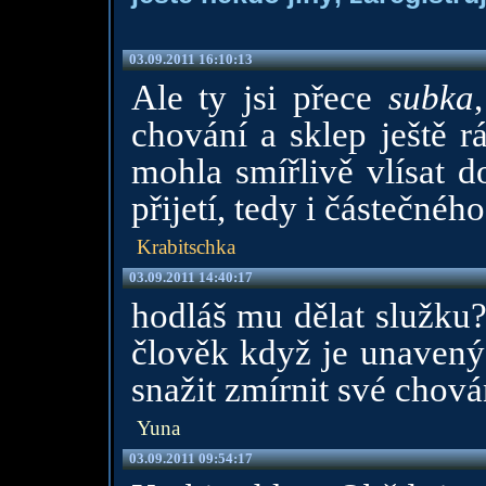
03.09.2011 16:10:13
Ale ty jsi přece
subka
chování a sklep ještě 
mohla smířlivě vlísat d
přijetí, tedy i částečného
Krabitschka
03.09.2011 14:40:17
hodláš mu dělat služku?
člověk když je unavený 
snažit zmírnit své chová
Yuna
03.09.2011 09:54:17