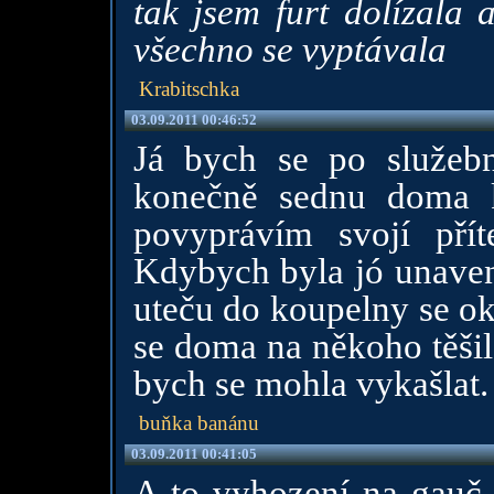
tak jsem furt dolízala
všechno se vyptávala
Krabitschka
03.09.2011 00:46:52
Já bych se po služební
konečně sednu doma k
povyprávím svojí pří
Kdybych byla jó unavená
uteču do koupelny se ok
se doma na někoho těšil
bych se mohla vykašlat.
buňka banánu
03.09.2011 00:41:05
A to vyhození na gauč, 