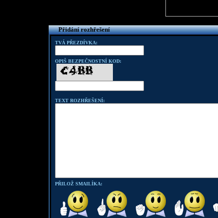
Přidání rozhřešení
TVÁ PŘEZDÍVKA:
OPIŠ BEZPEČNOSTNÍ KOD:
TEXT ROZHŘEŠENÍ:
PŘILOŽ SMAILÍKA: