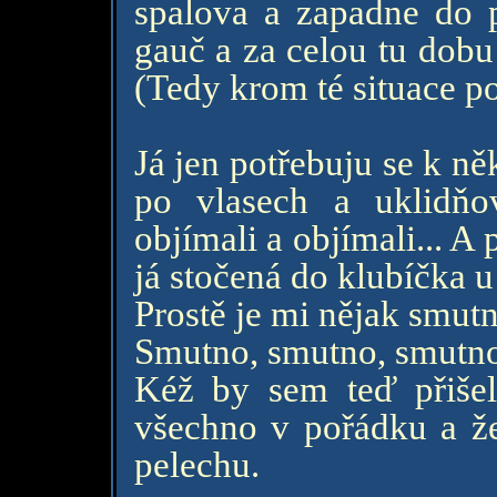
spalova a zapadne do p
gauč a za celou tu dobu
(Tedy krom té situace p
Já jen potřebuju se k ně
po vlasech a uklidňo
objímali a objímali... A
já stočená do klubíčka 
Prostě je mi nějak smutn
Smutno, smutno, smutno
Kéž by sem teď přišel,
všechno v pořádku a že
pelechu.