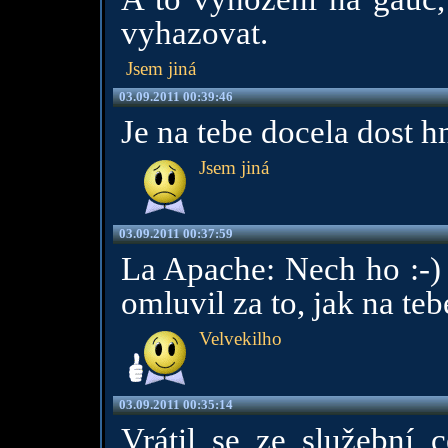
vyhazovat.
Jsem jiná
03.09.2011 00:39:46
Je na tebe docela dost h
Jsem jiná
03.09.2011 00:37:59
La Apache: Nech ho :-) 
omluvil za to, jak na teb
Velvekilho
03.09.2011 00:35:14
Vrátil se ze služební 