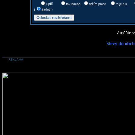
jupííí
tak bacha
držím palec
to je fuk
(
žádný )
Změňte sv
Slevy do obch
REKLAMA