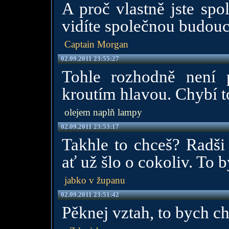
A proč vlastně jste spo
vidíte společnou budouc
Captain Morgan
02.09.2011 23:55:27
Tohle rozhodně není 
kroutím hlavou. Chybí t
olejem naplň lampy
02.09.2011 23:53:17
Takhle to chceš? Radši 
ať už šlo o cokoliv. To b
jabko v županu
02.09.2011 23:51:42
Pěknej vztah, to bych cht