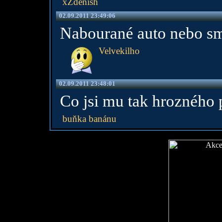
xZdenish
02.09.2011 23:49:06
Nabourané auto nebo sm
Velvekilho
02.09.2011 23:48:01
Co jsi mu tak hrozného 
buňka banánu