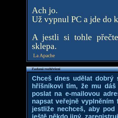
Ach jo.
Už vypnul PC a jde do k
A jestli si tohle přeč
sklepa.
La Apache
Zaslaná rozhřešení
Chceš dnes udělat dobrý
hříšníkovi tím, že mu dá
poslat na e-mailovou adre
napsat veřejně vyplněním f
jestliže nechceš, aby pod
ještě někdo jiný, zaregistruj