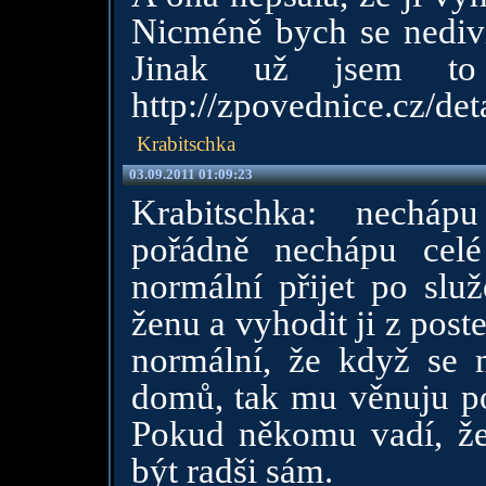
Nicméně bych se nedivil
Jinak už jsem to
http://zpovednice.cz/de
Krabitschka
03.09.2011 01:09:23
Krabitschka: nechápu
pořádně nechápu celé
normální přijet po služ
ženu a vyhodit ji z post
normální, že když se 
domů, tak mu věnuju po
Pokud někomu vadí, že
být radši sám.