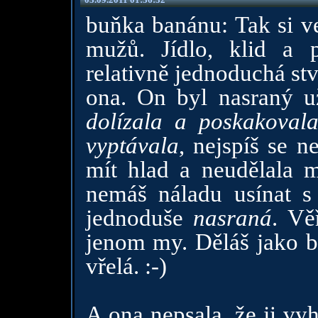
buňka banánu: Tak si ve
mužů. Jídlo, klid a 
relativně jednoduchá stv
ona. On byl nasraný u
dolízala a poskakoval
vyptávala
, nejspíš se 
mít hlad a neudělala m
nemáš náladu usínat s 
jednoduše
nasraná
. Vě
jenom my. Děláš jako b
vřelá. :-)
A ona nepsala, že ji vyh