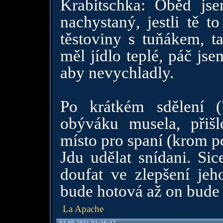
Krabitschka: Oběd js
nachystaný, jestli tě t
těstoviny s tuňákem, t
měl jídlo teplé, páč js
aby nevychladly.
Po krátkém sdělení (
obýváku musela, přišlo
místo pro spaní (krom po
Jdu udělat snídani. Sic
doufat ve zlepšení jeh
bude hotová až on bude
La Apache
03.09.2011 01:36:32