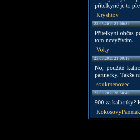
přítelkyně je to pře
Kryshtov
25.03.2011 21:00:34
Přítelkyni občas p
tom nevyžívám.
Voky
25.03.2011 21:00:13
No, použité kalh
partnerky. Takže ni
soukmenovec
25.03.2011 20:58:49
900 za kalhotky? K
KokosovyPanela