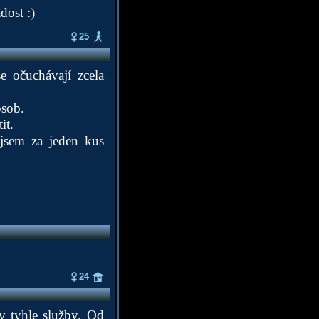
dost :)
25
e očuchávají zcela
osob.
it.
jsem za jeden kus
24
v tyhle služby. Od