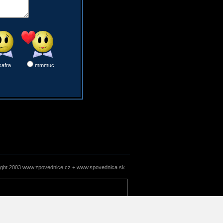
safra
mmmuc
ight 2003 www.zpovednice.cz + www.spovednica.sk