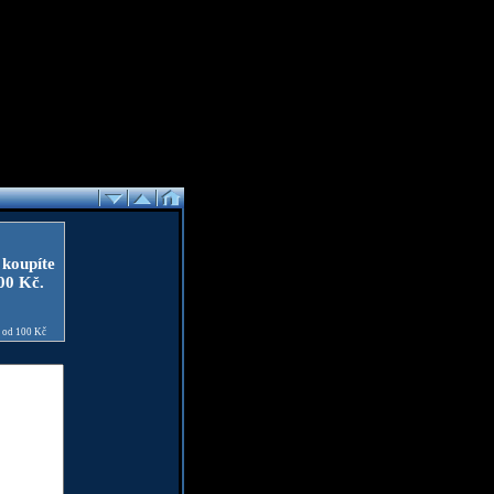
 koupíte
100 Kč.
e od 100 Kč