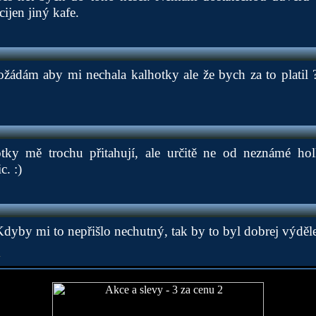
cijen jiný kafe.
ožádám aby mi nechala kalhotky ale že bych za to platil 
otky mě trochu přitahují, ale určitě ne od neznámé ho
c. :)
dyby mi to nepřišlo nechutný, tak by to byl dobrej výděl
k