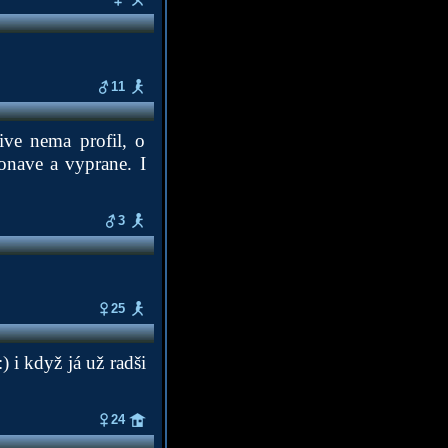
11
ive nema profil, o
onave a vyprane. I
3
25
 i když já už radši
24