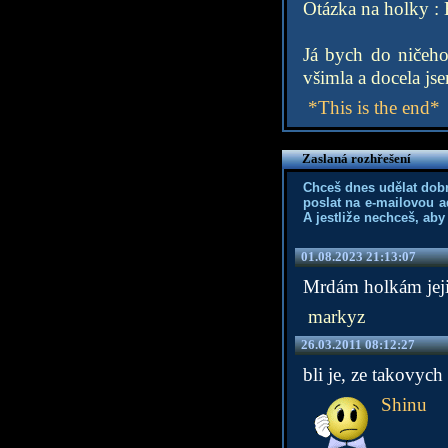
Otázka na holky : 
Já bych do ničeho
všimla a docela jse
*This is the end*
Zaslaná rozhřešení
Chceš dnes udělat dob
poslat na e-mailovou a
A jestliže nechceš, aby
01.08.2023 21:13:07
Mrdám holkám jeji
markyz
26.03.2011 08:12:27
bli je, ze takovych 
Shinu