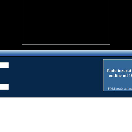
Tento inzerat
on-line od 
Přidej inzerát on-lin