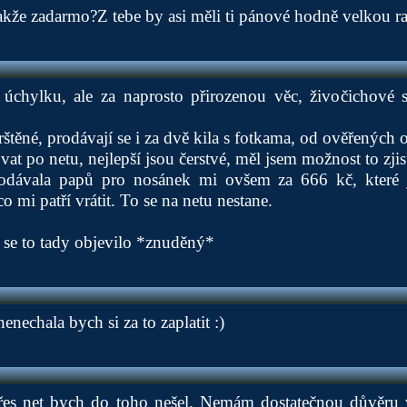
že zadarmo?Z tebe by asi měli ti pánové hodně velkou ra
úchylku, ale za naprosto přirozenou věc, živočichové s
štěné, prodávají se i za dvě kila s fotkama, od ověřených 
t po netu, nejlepší jsou čerstvé, měl jsem možnost to zjist
odávala papů pro nosánek mi ovšem za 666 kč, které 
co mi patří vrátit. To se na netu nestane.
č se to tady objevilo *znuděný*
nenechala bych si za to zaplatit :)
přes net bych do toho nešel. Nemám dostatečnou důvěru 