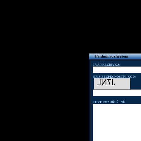
Přidání rozhřešení
TVÁ PŘEZDÍVKA:
OPIŠ BEZPEČNOSTNÍ KOD:
TEXT ROZHŘEŠENÍ: