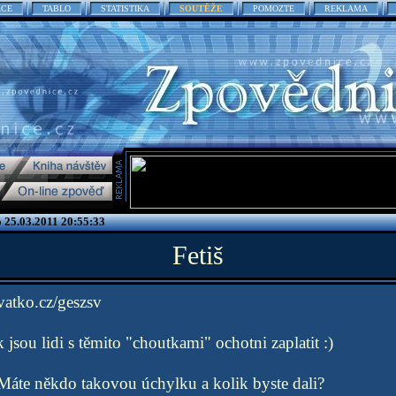
ACE
TABLO
STATISTIKA
SOUTĚŽE
POMOZTE
REKLAMA
o 25.03.2011 20:55:33
Fetiš
vatko.cz/geszsv
 jsou lidi s těmito "choutkami" ochotni zaplatit :)
Máte někdo takovou úchylku a kolik byste dali?