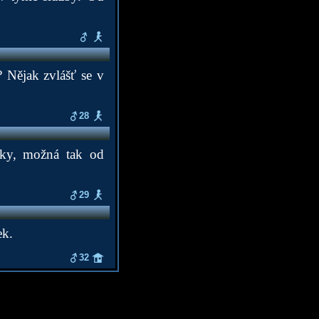
? Nějak zvlášť se v
28
lky, možná tak od
29
ek.
32