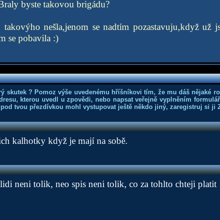
Braly byste takovou brigádu?
 takovýho nešla,jenom se nadtím pozastavuju,když už j
m se pobavila :)
rý skutek ? Pomoz výše uvedenému hříšníkovi tím, že mu dáš nějaké r
dresu, kterou uvedl u zpovědi, nebo napsat veřejně vyplněním formuláře
 pod tvou přezdívkou mohl vystupovat ještě někdo jiný, zaregistruj si ji
ch kalhotky když je mají na sobě.
lidi neni tolik, neo spis neni tolik, co za tohlto chteji platit