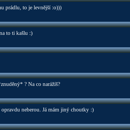
prádlu, to je levnější :o)))
 to ti kašlu :)
znuděný* ? Na co narážíš?
 opravdu neberou. Já mám jiný choutky :)