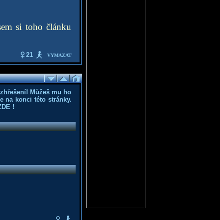
sem si toho článku
21
VYMAZAT
ozhřešení! Můžeš mu ho
 na konci této stránky.
ZDE
!