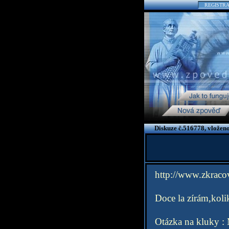
REGISTR
Diskuze č.516778, vložen
http://www.zkraco
Doce la zírám,kolik
Otázka na kluky : 