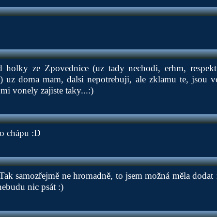
 holky ze Zpovednice (uz tady nechodi, erhm, respekt
) uz doma mam, dalsi nepotrebuji, ale zklamu te, jsou v
i vonely zajiste taky...:)
to chápu :D
 Tak samozřejmě ne hromadně, to jsem možná měla dodat :)
ebudu nic psát :)