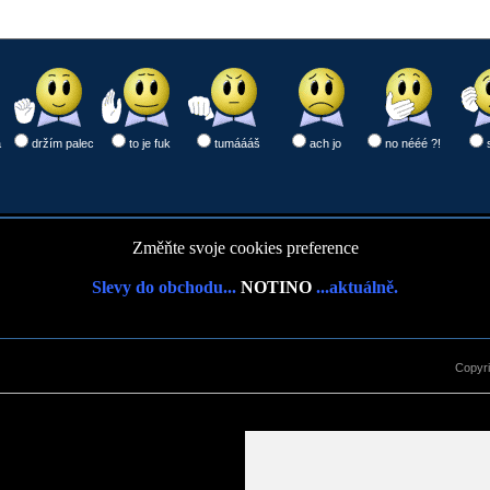
a
držím palec
to je fuk
tumáááš
ach jo
no nééé ?!
Změňte svoje cookies preference
Slevy do obchodu...
NOTINO
...aktuálně.
Copyr