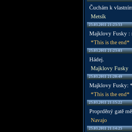
Čuchám k vlastnímu 
Metsík
25.03.2011 21:23:53
Majklovy Fusky : na
*This is the end*
25.03.2011 21:23:03
Hádej.
Majklovy Fusky
25.03.2011 21:20:49
Majklovy Fusky: *
*This is the end*
25.03.2011 21:15:22
Proprděný gatě mě
Navajo
25.03.2011 21:14:25