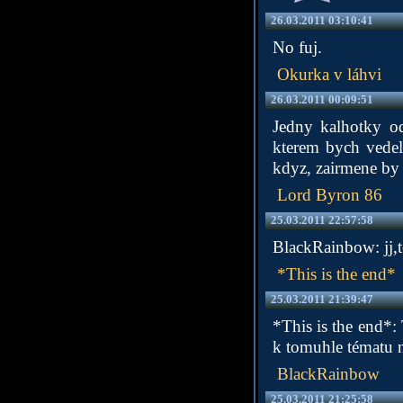
26.03.2011 03:10:41
No fuj.
Okurka v láhvi
26.03.2011 00:09:51
Jedny kalhotky od
kterem bych vedel
kdyz, zairmene by m
Lord Byron 86
25.03.2011 22:57:58
BlackRainbow: jj,
*This is the end*
25.03.2011 21:39:47
*This is the end*:
k tomuhle tématu n
BlackRainbow
25.03.2011 21:25:58