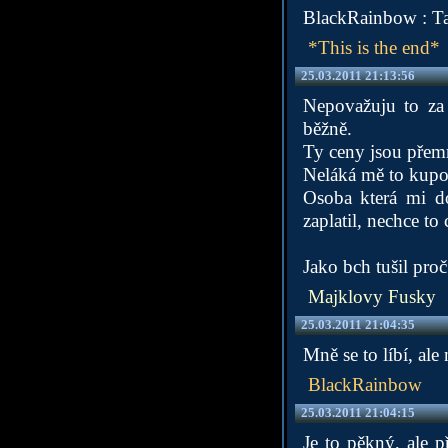
BlackRainbow : Tak
*This is the end*
25.03.2011 21:13:56
Nepovažuju to za 
běžně.
Ty ceny jsou přemr
Neláká mě to kupova
Osoba která mi d
zaplatil, nechce to 
Jako bch tušil pro
Majklovy Fusky
25.03.2011 21:04:35
Mně se to líbí, ale 
BlackRainbow
25.03.2011 21:04:15
Je to pěkný, ale 