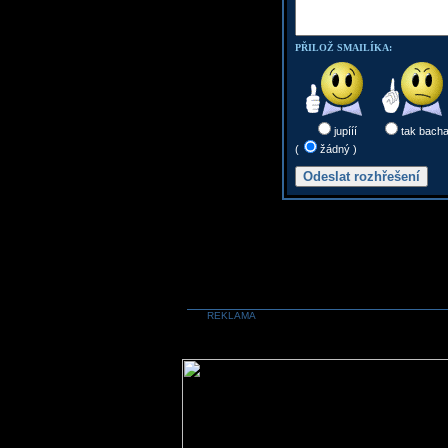
PŘILOŽ SMAILÍKA:
jupííí
tak bach
(
žádný )
REKLAMA