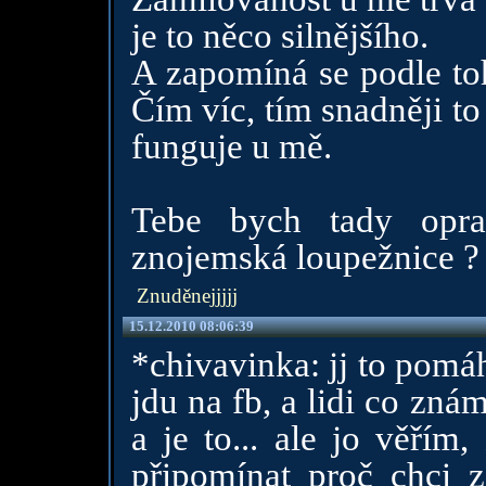
je to něco silnějšího.
A zapomíná se podle toh
Čím víc, tím snadněji to 
funguje u mě.
Tebe bych tady opra
znojemská loupežnice ? 
Znuděnejjjjj
15.12.2010 08:06:39
*chivavinka: jj to pomá
jdu na fb, a lidi co zn
a je to... ale jo věřím
připomínat proč chci 