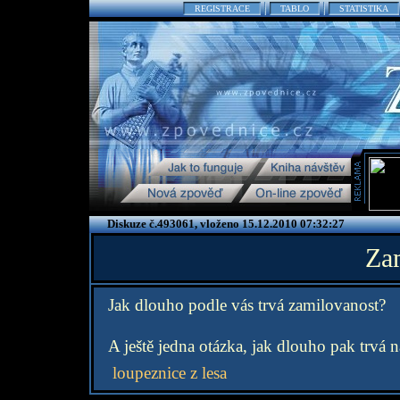
REGISTRACE
TABLO
STATISTIKA
Diskuze č.493061, vloženo 15.12.2010 07:32:27
Za
Jak dlouho podle vás trvá zamilovanost?
A ještě jedna otázka, jak dlouho pak trvá
loupeznice z lesa