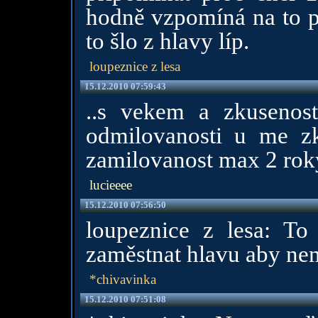
hodně vzpomíná na to p
to šlo z hlavy líp.
loupeznice z lesa
15.12.2010 07:59:43
..s vekem a zkusenos
odmilovanosti u me zk
zamilovanost max 2 rok
lucieeee
15.12.2010 07:56:50
loupeznice z lesa: To
zaměstnat hlavu aby nem
*chivavinka
15.12.2010 07:51:08