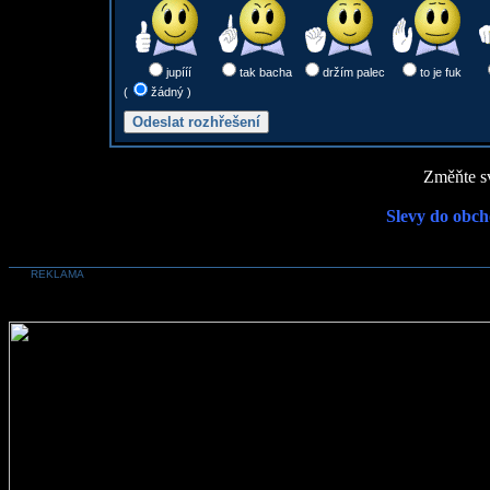
jupííí
tak bacha
držím palec
to je fuk
(
žádný )
Změňte sv
Slevy do obch
REKLAMA