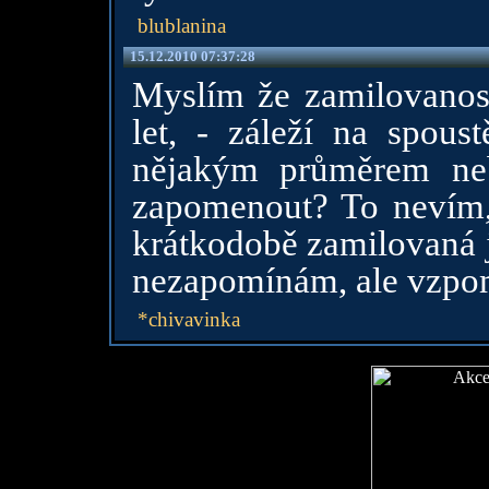
blublanina
15.12.2010 07:37:28
Myslím že zamilovanos
let, - záleží na spoust
nějakým průměrem neb
zapomenout? To nevím, 
krátkodobě zamilovaná j
nezapomínám, ale vzpo
*chivavinka