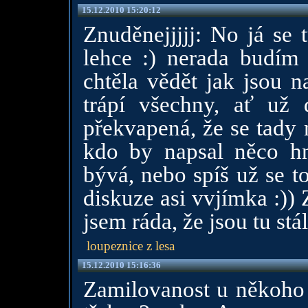
15.12.2010 15:20:12
Znuděnejjjjj: No já se 
lehce :) nerada budím
chtěla vědět jak jsou n
trápí všechny, ať už 
překvapená, že se tady 
kdo by napsal něco hn
bývá, nebo spíš už se t
diskuze asi vvjímka :))
jsem ráda, že jsou tu stále
loupeznice z lesa
15.12.2010 15:16:36
Zamilovanost u někoho 