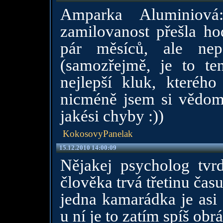
Amparka Aluminiová
zamilovanost přešla ho
pár měsíců, ale nep
(samozřejmě, je to ten
nejlepší kluk, kteréh
nicméně jsem si vědoma
jakési chyby :))
KokosovyPanelak
15.12.2010 14:00:09
Nějakej psycholog tvr
člověka trvá třetinu čas
jedna kamarádka je asi 
u ní je to zatím spíš obr