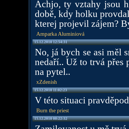
Áchjo, ty vztahy jsou 
době, kdy holku provda
kterej projevil zájem? By
Amparka Aluminiová
15.12.2010 12:54:31
No, já bych se asi měl 
nedaří.. Už to trvá přes 
na pytel..
xZdenish
15.12.2010 11:02:23
V této situaci pravděpod
Burn the priest
15.12.2010 08:22:32
Zamilovanost u mě trvá 