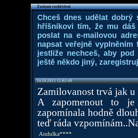
Zaslaná rozhřešení
Chceš dnes udělat dobrý
hříšníkovi tím, že mu dá
poslat na e-mailovou adre
napsat veřejně vyplněním f
jestliže nechceš, aby pod
ještě někdo jiný, zaregistruj
24.10.2013 12:02:49
Zamilovanost trvá jak u 
A zapomenout to je 
zapomínala hodně dlouh
teď ráda vzpomínám..Na 
Andulka****