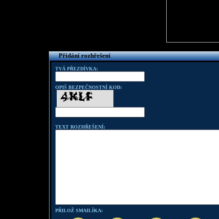
Přidání rozhřešení
TVÁ PŘEZDÍVKA:
OPIŠ BEZPEČNOSTNÍ KOD:
TEXT ROZHŘEŠENÍ:
PŘILOŽ SMAILÍKA: