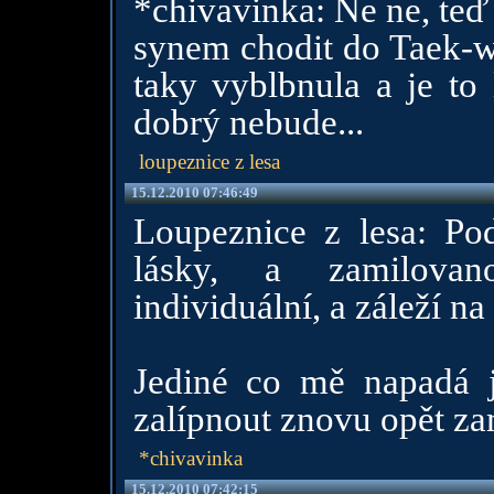
*chivavinka: Ne ne, teď
synem chodit do Taek-w
taky vyblbnula a je to 
dobrý nebude...
loupeznice z lesa
15.12.2010 07:46:49
Loupeznice z lesa: Po
lásky, a zamilovan
individuální, a záleží na
Jediné co mě napadá j
zalípnout znovu opět za
*chivavinka
15.12.2010 07:42:15