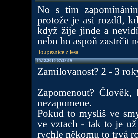
No s tím zapomínáním 
protože je asi rozdíl, 
když žije jinde a nevid
nebo ho aspoň zastrčit n
loupeznice z lesa
15.12.2010 07:38:19
Zamilovanost? 2 - 3 roky
Zapomenout? Člověk, k
nezapomene.
Pokud to myslíš ve smy
ve vztach - tak to je u
rychle někomu to trvá r