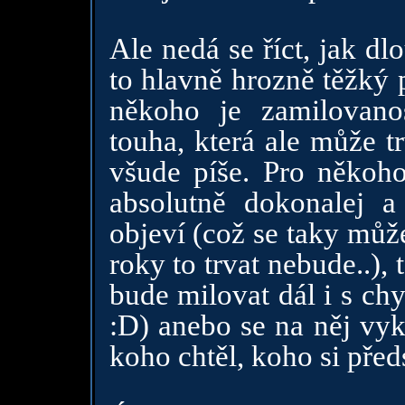
Ale nedá se říct, jak d
to hlavně hrozně těžký 
někoho je zamilovanos
touha, která ale může tr
všude píše. Pro někoho 
absolutně dokonalej 
objeví (což se taky může
roky to trvat nebude..),
bude milovat dál i s ch
:D) anebo se na něj vyka
koho chtěl, koho si předs