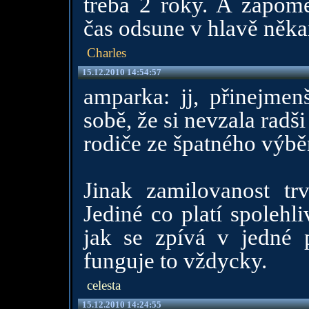
třeba 2 roky. A zapom
čas odsune v hlavě něka
Charles
15.12.2010 14:54:57
amparka: jj, přinejme
sobě, že si nevzala radši
rodiče ze špatného výběr
Jinak zamilovanost trv
Jediné co platí spolehliv
jak se zpívá v jedné p
funguje to vždycky.
celesta
15.12.2010 14:24:55