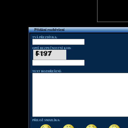
Přidání rozhřešení
TVÁ PŘEZDÍVKA:
OPIŠ BEZPEČNOSTNÍ KOD:
TEXT ROZHŘEŠENÍ:
PŘILOŽ SMAILÍKA: