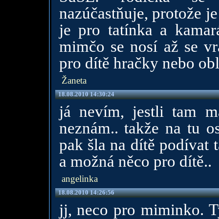
nazúčastňuje, protože je 
je pro tatínka a kamar
mimčo se nosí až se v
pro dítě hračky nebo ob
Žaneta
18.08.2010 14:30:24
já nevím, jestli tam 
neznám.. takže na tu o
pak šla na dítě podívat 
a možná něco pro dítě..
angelinka
18.08.2010 14:26:56
jj, neco pro miminko. T