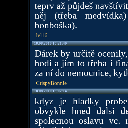
teprv až půjdeš navštív
něj (třeba medvídka
bonboška).
lvl16
18.08.2010 15:21:40
Dárek by určitě ocenily
hodí a jim to třeba i f
za ní do nemocnice, kyt
CrispyBonnie
18.08.2010 15:02:14
kdyz je hladky probe
obvykle hned dalsi de
spolecnou oslavu vc. 