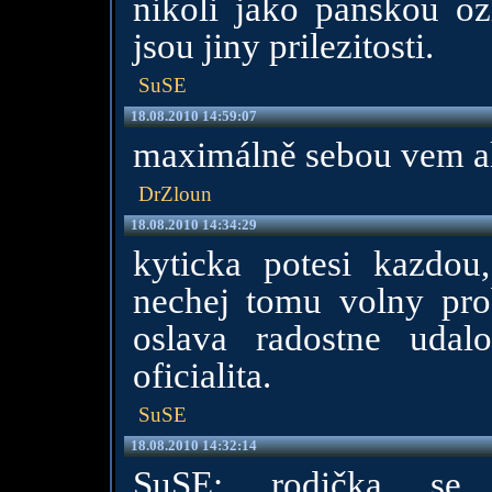
nikoli jako panskou o
jsou jiny prilezitosti.
SuSE
18.08.2010 14:59:07
maximálně sebou vem a
DrZloun
18.08.2010 14:34:29
kyticka potesi kazdou
nechej tomu volny prob
oslava radostne udalo
oficialita.
SuSE
18.08.2010 14:32:14
SuSE: rodička se 