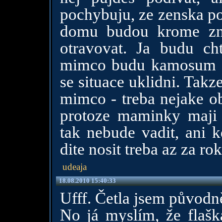
pochybuju, ze zenska po
domu budou krome zna
otravovat. Ja budu ch
mimco budu kamosum uk
se situace uklidni. Takze
mimco - treba nejake obl
protoze maminky maji 
tak nebude vadit, ani 
dite nosit treba az za ro
udeaja
18.08.2010 15:40:33
Ufff. Četla jsem původně
No já myslím, že flaška