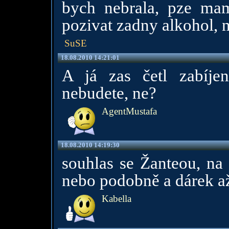
bych nebrala, pze mam
pozivat zadny alkohol, 
SuSE
18.08.2010 14:21:01
A já zas četl zabíjen
nebudete, ne?
AgentMustafa
18.08.2010 14:19:30
souhlas se Žanteou, na 
nebo podobně a dárek až
Kabella