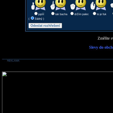
jupííí
tak bacha
držím palec
to je fuk
(
žádný )
Změňte sv
Slevy do obch
REKLAMA