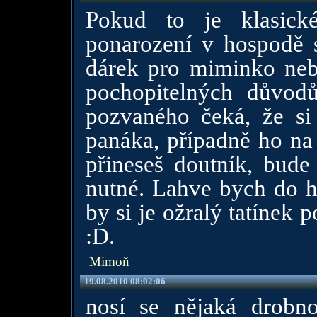
Pokud to je klasick
ponarození v hospodě s
dárek pro miminko neb
pochopitelných důvo
pozvaného čeká, že s
panáka, případně ho na
přineseš doutník, bude 
nutné. Lahve bych do h
by si je ožralý tatínek 
:D.
Mimoň
19.08.2010 08:02:06
nosí se nějaká drobnos