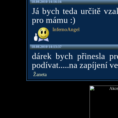
18.08.2010 14:16:16
Já bych teda určitě vza
pro mámu :)
InfernoAngel
18.08.2010 14:13:37
dárek bych přinesla p
podívat.....na zapíjení v
Žaneta