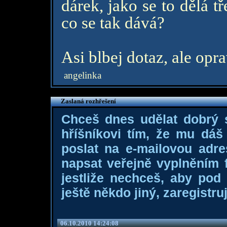
dárek, jako se to dělá t
co se tak dává?
Asi blbej dotaz, ale opr
angelinka
Zaslaná rozhřešení
Chceš dnes udělat dobrý
hříšníkovi tím, že mu dá
poslat na e-mailovou adre
napsat veřejně vyplněním f
jestliže nechceš, aby pod
ještě někdo jiný, zaregistruj
06.10.2010 14:24:08