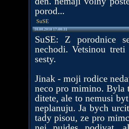
den. nemaji volny poste
porod...
SuSE
18.08.2010 17:00:31
SuSE: Z porodnice s
nechodi. Vetsinou treti
sesty.
Jinak - moji rodice neda
neco pro mimino. Byla t
ditete, ale to nemusi by
neplanuju. Ja bych urci
tady pisou, ze pro mimc
nej pujdes podivat, a