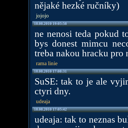
nějaké hezké ručníky)
jojojo
18.08.2010 19:05:58
ne nenosi teda pokud to
bys donest mimcu nec
treba nakou hracku pro
rama linie
18.08.2010 17:08:31
SuSE: tak to je ale vyji
ctyri dny.
udeaja
18.08.2010 17:05:42
udeaja: tak to neznas bu