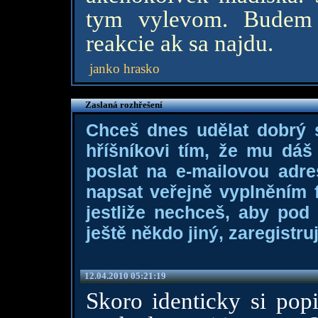
tym vylevom. Budem 
reakcie ak sa najdu.
janko hrasko
Zaslaná rozhřešení
Chceš dnes udělat dobrý
hříšníkovi tím, že mu dá
poslat na e-mailovou adre
napsat veřejně vyplněním f
jestliže nechceš, aby pod
ještě někdo jiný, zaregistruj
12.04.2010 05:21:19
Skoro identicky si popi