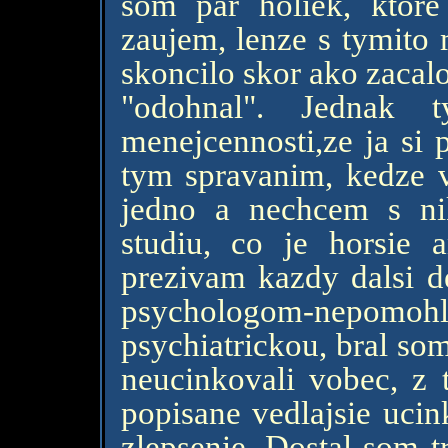
som par holiek, ktor
zaujem, lenze s tymito 
skoncilo skor ako zacal
"odohnal". Jednak
menejcennosti,ze ja si 
tym spravanim, kedze v
jedno a nechcem s ni
studiu, co je horsie 
prezivam kazdy dalsi d
psychologom-nep
psychiatrickou, bral so
neucinkovali vobec, z 
popisane vedlajsie ucin
zlepsenie. Dostal som t