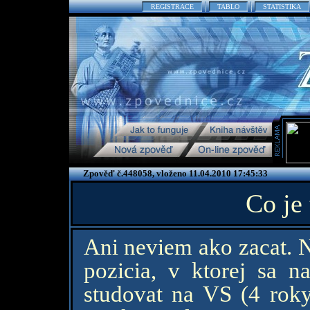
REGISTRACE
TABLO
STATISTIKA
Zpověď č.448058, vloženo 11.04.2010 17:45:33
Co je 
Ani neviem ako zacat. 
pozicia, v ktorej sa 
studovat na VS (4 roky