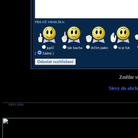
PŘILOŽ SMAILÍKA:
jupííí
tak bacha
držím palec
to je fuk
(
žádný )
Změňte sv
Slevy do obch
REKLAMA