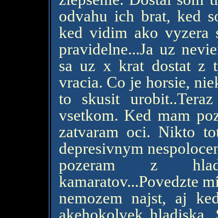
odvahu ich brat, ked s
ked vidim ako vyzera s
pravidelne...Ja uz nevi
sa uz x krat dostat z t
vracia. Co je horsie, n
to skusit urobit..Te
vsetkom. Ked mam pozri
zatvaram oci. Nikto t
depresivnym nespolocen
pozeram z hladi
kamaratov...Povedzte mi
nemozem najst, aj ke
akehokolvek hladiska.