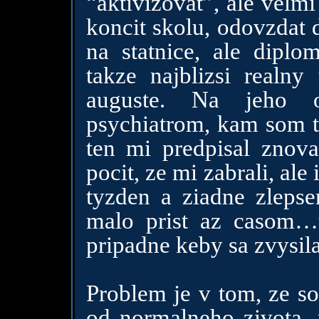
“aktivizovat”, ale velmi
koncit skolu, odovzdat
na statnice, ale diplo
takze najblizsi realny
auguste. Na jeho o
psychiatrom, kam som ti
ten mi predpisal znov
pocit, ze mi zabrali, al
tyzden a ziadne zlepse
malo prist az casom…
pripadne keby sa zvysila
Problem je v tom, ze s
od normalneho zivota, 