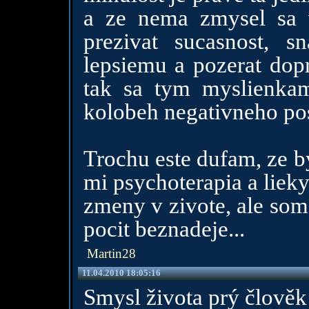
a ze nema zmysel sa v
prezivat sucasnost, s
lepsiemu a pozerat dop
tak sa tym myslienkam
kolobeh negativneho posi
Trochu este dufam, ze b
mi psychoterapia a lieky
zmeny v zivote, ale som
pocit beznadeje...
Martin28
11.04.2010 18:05:16
Smysl života prý člověk 