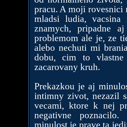
pracu. A moji rovesnici 
mladsi ludia, vacsin
znamych, pripadne aj
problemom ale je, ze ti
alebo nechuti mi brania
dobu, cim to vlastne
zacarovany kruh.
Prekazkou je aj minulo
intimny zivot, nezazil 
vecami, ktore k nej pr
negativne poznacilo
minulost je prave ta je