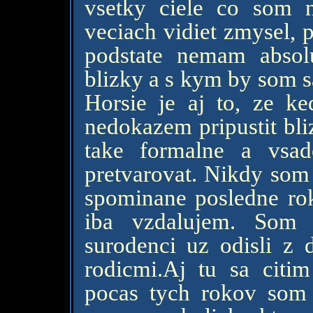
vsetky ciele co som 
veciach vidiet zmysel, 
podstate nemam absol
blizky a s kym by som s
Horsie je aj to, ze ke
nedokazem pripustit bli
take formalne a vsa
pretvarovat. Nikdy som 
spominane posledne rok
iba vzdalujem. Som 
surodenci uz odisli z
rodicmi.Aj tu sa citi
pocas tych rokov som