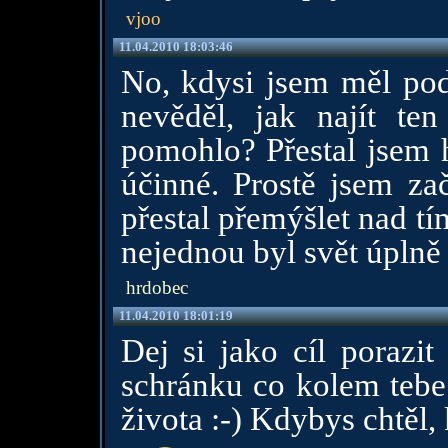
vjoo
11.04.2010 18:03:46
No, kdysi jsem měl po
nevěděl, jak najít te
pomohlo? Přestal jsem 
účinné. Prostě jsem za
přestal přemýšlet nad t
nejednou byl svět úplně j
hrdobec
11.04.2010 18:01:19
Dej si jako cíl porazit
schránku co kolem tebe 
života :-) Kdybys chtěl, 