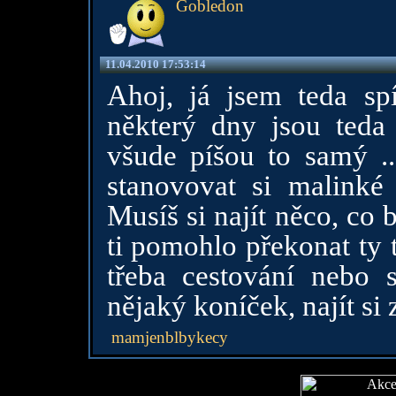
Gobledon
11.04.2010 17:53:14
Ahoj, já jsem teda spí
některý dny jsou teda
všude píšou to samý ..
stanovovat si malinké 
Musíš si najít něco, co
ti pomohlo překonat ty 
třeba cestování nebo s
nějaký koníček, najít si 
mamjenblbykecy