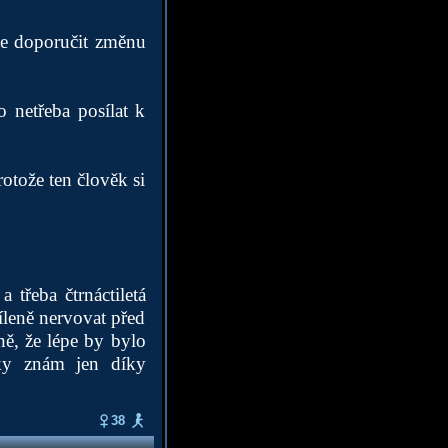
épe doporučit změnu
 netřeba posílat k
rotože ten člověk si
třeba čtrnáctiletá
íleně nervovat před
ně, že lépe by bylo
nky znám jen díky
38