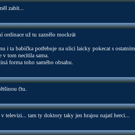
ěl zabít...
 ordinace už tu zaznělo mockrát
nu i ta babička potřebuje na ulici laicky pokecat s ostatní
e v tom necítila sama.
jiná forma toho samého obsahu.
většinou čtu.
v televizi... tam ty doktory taky jen hrajou najatí herci...