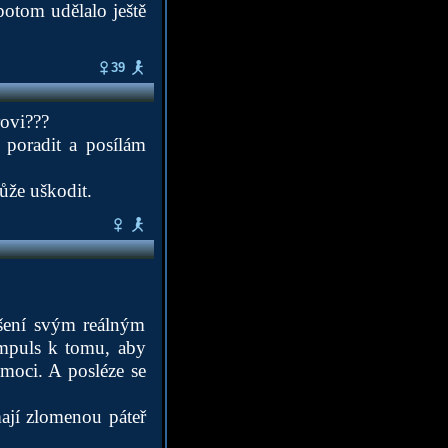
otom udělalo ještě
39
rovi???
 poradit a posílám
ůže uškodit.
ašení svým reálným
impuls k tomu, aby
omoci. A posléze se
 mají zlomenou páteř