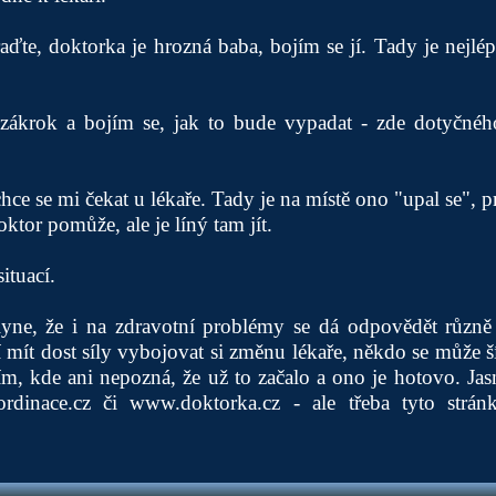
oraďte, doktorka je hrozná baba, bojím se jí. Tady je nejl
zákrok a bojím se, jak to bude vypadat - zde dotyčného
echce se mi čekat u lékaře. Tady je na místě ono "upal se", p
ktor pomůže, ale je líný tam jít.
ituací.
yne, že i na zdravotní problémy se dá odpovědět různě a 
mít dost síly vybojovat si změnu lékaře, někdo se může š
m, kde ani nepozná, že už to začalo a ono je hotovo. Jas
rdinace.cz
či
www.doktorka.cz
- ale třeba tyto strá