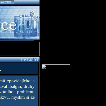
KONTAKT
.
émů zpovídajícho a
ívat Ibalgin, druhý
votního problému
názvu, myslím si že