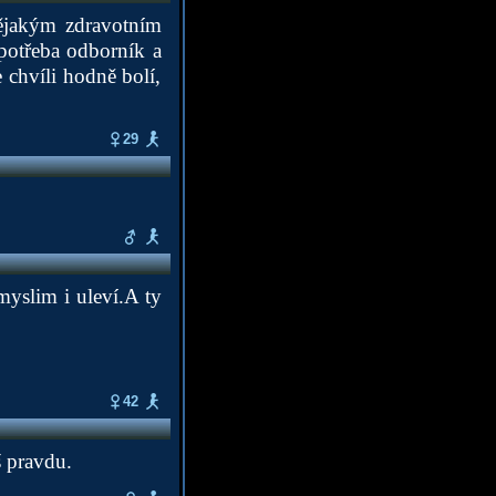
ějakým zdravotním
potřeba odborník a
e chvíli hodně bolí,
29
myslim i uleví.A ty
42
š pravdu.