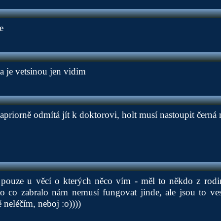
e
ja je vetsinou jen vidim
priorně odmítá jít k doktorovi, holt musí nastoupit černá 
 pouze u věcí o kterých něco vím - měl to někdo z rodi
 to co zabralo nám nemusí fungovat jinde, ale jsou to ve
 neléčím, neboj :o))))