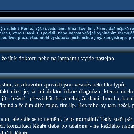
rý skutek ? Pomoz výše uvedenému hříšníkovi tím, že mu dáš nějaké r
dresu, kterou uvedl u zpovědi, nebo napsat veřejně vyplněním formuláře
 pod tvou přezdívkou mohl vystupovat ještě někdo jiný, zaregistruj si ji
m že jít k doktoru nebo na lampárnu vyjde nastejno
yslím, že zdravotní zpovědi jsou vesměs několika typů:
fakt něco je, že mi doktor řekne diagnózu, kterou nechci
jít - řešení - přesvědčit dotyčného, že daná choroba, které
itelná a že čím dřív zajde, tím líp. Bez toho by tam nešel, 
 a to, ale stále se to nemění, je to normální? Tady stačí pár
čit konzultaci lékaře třeba po telefonu - ne každého nap
ýdně k lékaři.