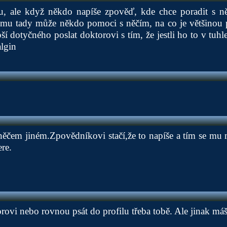
u, ale když někdo napíše zpověď, kde chce poradit s n
mu tady může někdo pomoci s něčím, na co je většinou 
pší dotyčného poslat doktorovi s tím, že jestli ho to v tuhl
algin
něčem jiném.Zpovědníkovi stačí,že to napíše a tím se mu 
re.
orovi nebo rovnou psát do profilu třeba tobě. Ale jinak má