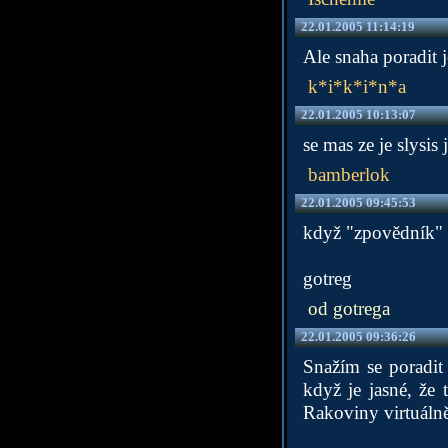
22.01.2005 11:14:19
Ale snaha poradit j
k*i*k*i*n*a
22.01.2005 10:13:07
se mas ze je slysis 
bamberlok
22.01.2005 09:45:53
když "zpovědník" a
gotreg
od gotrega
22.01.2005 09:36:26
Snažím se poradit
když je jasné, že
Rakoviny virtuálně