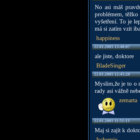
No asi máš pravd
problémem, těžko 
vyšetření. To je le
má si zatím vzít ib
happiness
22.01.2005 13:40:07
ale jiste, doktore
BladeSinger
22.01.2005 12:45:20
Myslim,že je to o 
rady asi vážně nebe
zemarta
22.01.2005 11:51:13
Maj si zajít k dokt
Ischemie