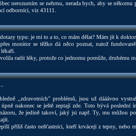
ůbec nerozumím se nehrnu, nerada bych, aby se někomu p
tací odborníci, viz 43111.
tazy typu: je mi to a to, co mám dělat? Mám jít k dokto
 přes monitor se těžko dá něco poznat, natož fundovaně
lékaři.
volila radit léky, protože co jednomu pomůže, druhému m
..
ohledně ,,zdravotních" problémů, jsou už dááávno vystr
e úpně nakonec se ještě zeptají zde. Toto bývá poslední 
názoru, že jedině takoví, jaký jsi např. Ty, mu můžou p
ajít.
íší příliš často nešťastníci, kteří krvácejí z tepny, nebo