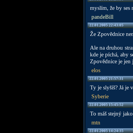
myslím, že by ses m
pandeBill
22.01.2005 22:43:05
Že Zpovědnice není
Ale na druhou stra
kde je píchá, aby s
Zpovědnice je jen 
elos
22.01.2005 21:57:31
Ty je slyšíš? Já je 
Syberie
22.01.2005 15:45:52
To máš stejný jako 
mtn
22.01.2005 14:24:35