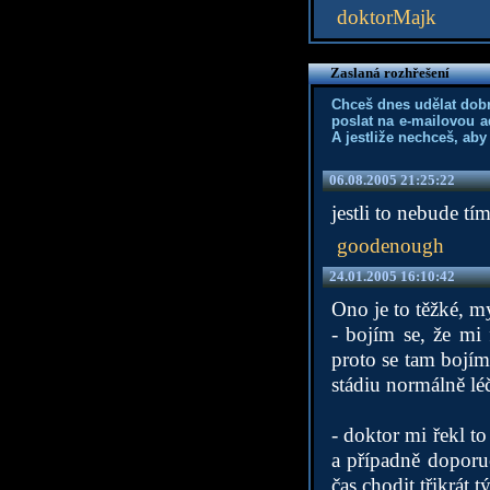
doktorMajk
Zaslaná rozhřešení
Chceš dnes udělat dob
poslat na e-mailovou a
A jestliže nechceš, aby
06.08.2005 21:25:22
jestli to nebude tí
goodenough
24.01.2005 16:10:42
Ono je to těžké, m
- bojím se, že mi 
proto se tam bojím 
stádiu normálně léč
- doktor mi řekl to
a případně doporu
čas chodit třikrát t