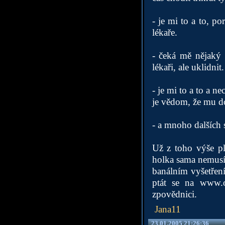
- je mi to a to, p
lékaře.
- čeká mě nějaký 
lékaři, ale uklidnit.
- je mi to a to a n
je vědom, že mu do
- a mnoho dalších s
Už z toho výše pl
holka sama nemusí 
banálním vyšetření
ptát se na
www.o
zpovědnici.
Jana11
23.01.2005 21:26:36