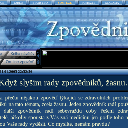
ACE
TABLO
STATISTIKA
SOUTĚŽE
POMOZTE
REKLAMA
 21.01.2005 22:52:56
Když slyším rady zpovědníků, žasnu.
 si přečtu nějakou zpověď týkající se zdravotních probl
ů na tato témata, zcela žasnu. Jeden zpovědník radí použ
a další zpovědník radí sebevraždu coby řešení zdra
átelé, ačkoliv spousta z Vás zná medicínu jen podle toho 
ou Vaše rady vyděsit. Co myslíte, nemám pravdu?