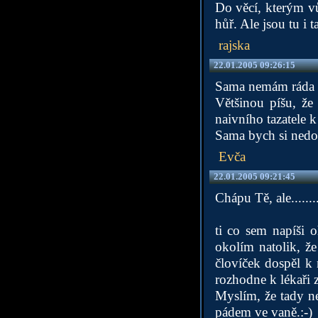
Do věcí, kterým v
hůř. Ale jsou tu i 
rajska
22.01.2005 09:26:15
Sama nemám ráda do
Většinou píšu, že
naivního tazatele k 
Sama bych si nedo
Evča
22.01.2005 09:21:45
Chápu Tě, ale........
ti co sem napíši 
okolím natolik, ž
človíček dospěl k 
rozhodne k lékaři z
Myslím, že tady nep
pádem ve vaně.:-)