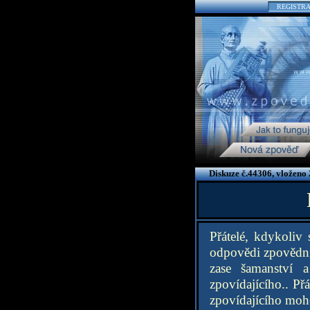
REGISTR
Diskuze č.44306, vloženo
Přátelé, kdykoliv
odpovědi zpovědník
zase šamanství 
zpovídajícího.. Př
zpovídajícího moh