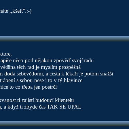
te ,,kšeft".:-)
ktore,
napíše něco pod nějakou zpověď svojí radu
e většina těch rad je myslím prospěšná
en dodá sebevědomí, a cesta k lékaři je potom snažší
trápení s sebou nese i to v tý hlavince
ce to co třeba jen postrčí
ovanost ti zajistí budoucí klientelu
ej, a když ti zbyde čas TAK SE UPAL