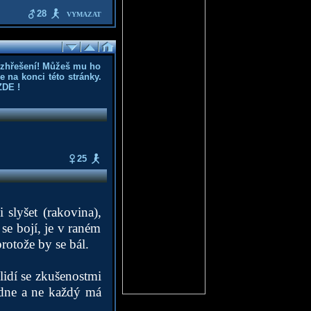
28
VYMAZAT
ozhřešení! Můžeš mu ho
 na konci této stránky.
ZDE
!
25
 slyšet (rakovina),
 se bojí, je v raném
protože by se bál.
 lidí se zkušenostmi
adne a ne každý má