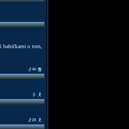
mi babičkami o tom,
40
28