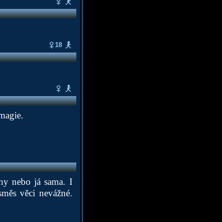
18
magie.
ny nebo já sama. I
směs věci nevážné.