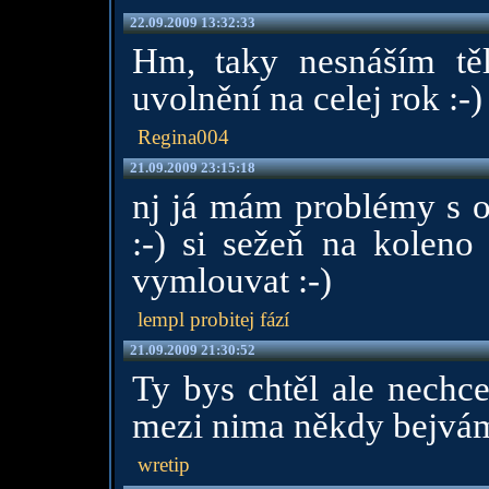
22.09.2009 13:32:33
Hm, taky nesnáším těl
uvolnění na celej rok :-)
Regina004
21.09.2009 23:15:18
nj já mám problémy s 
:-) si sežeň na koleno
vymlouvat :-)
lempl probitej fází
21.09.2009 21:30:52
Ty bys chtěl ale nechce
mezi nima někdy bejvám 
wretip