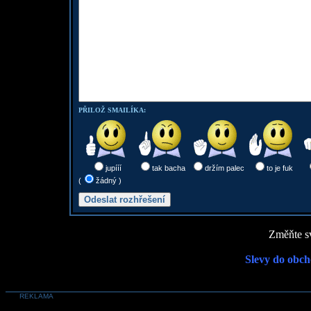
PŘILOŽ SMAILÍKA:
jupííí
tak bacha
držím palec
to je fuk
(
žádný )
Změňte sv
Slevy do obch
REKLAMA