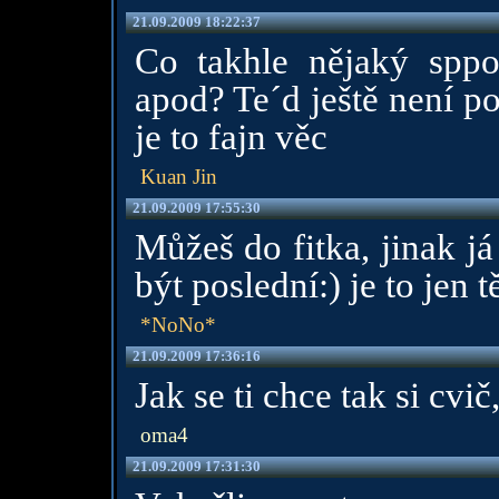
21.09.2009 18:22:37
Co takhle nějaký sppo
apod? Te´d ještě není po
je to fajn věc
Kuan Jin
21.09.2009 17:55:30
Můžeš do fitka, jinak j
být poslední:) je to jen t
*NoNo*
21.09.2009 17:36:16
Jak se ti chce tak si cvi
oma4
21.09.2009 17:31:30