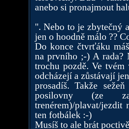
anebo si pronajmout hal
". Nebo to je zbytečný 
jen o hoodně málo ?? Co
Do konce čtvrťáku máš 
na prvního ;-) A rada? 
trochu pozdě. Ve tvém 
odcházejí a zůstávají jen
prosadíš. Takže seže
posilovny (ze 
trenérem)/plavat/jezdit
ten fotbálek :-)
Musíš to ale brát poctivě