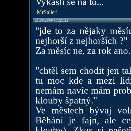
Vykašli se na to...
MrSalieri
21.09.2009 17:21:22
"jde to za nějaky měsíc
nejhorší z nejhorších ?"
Za měsíc ne, za rok ano.
"chtěl sem chodit jen t
tu moc kde a mezi lid
nemám navíc mám probl
klouby špatný."
Ve městech bývaj voln
Běhání je fajn, ale c
klouby). Zkus si našetř