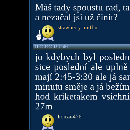
Máš tady spoustu rad, ta
a nezačal jsi už činit?
strawberry muffin
21.09.2009 18:24:04
jo kdybych byl posledn
sice poslední ale upln
mají 2:45-3:30 ale já sa
minutu směje a já bežím
hod kriketakem vsichni
27m
honza-456