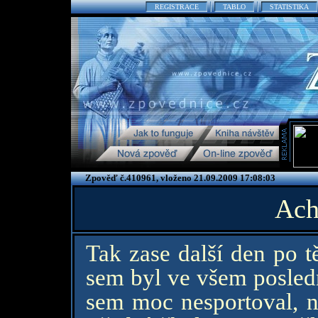
REGISTRACE
TABLO
STATISTIKA
Zpověď č.410961, vloženo 21.09.2009 17:08:03
Ach
Tak zase další den po t
sem byl ve všem posledn
sem moc nesportoval, ni