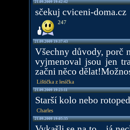
21.09.2009 19:42:42
sčekuj cviceni-doma.cz
247
21.09.2009 19:37:43
Všechny důvody, porč ne
vyjmenoval jsou jen tr
začni něco dělat!Možnost
Lištička z lesíčka
21.09.2009 19:23:11
Starší kolo nebo rotoped 
Charles
21.09.2009 19:05:35
Vykašli se na to... já nec