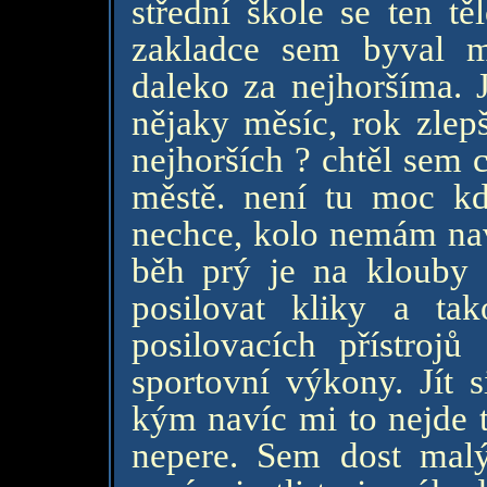
střední škole se ten t
zakladce sem byval m
daleko za nejhoršíma. 
nějaky měsíc, rok zlepš
nejhorších ? chtěl sem 
městě. není tu moc k
nechce, kolo nemám na
běh prý je na klouby
posilovat kliky a ta
posilovacích přístrojů
sportovní výkony. Jít 
kým navíc mi to nejde 
nepere. Sem dost mal