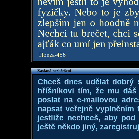
nevím jestli to je výho
fyzičky. Nebo to je zb
zlepším jen o hoodně m
Nechci tu brečet, chci s
ajťák co umí jen přeins
Honza-456
Zaslaná rozhřešení
Chceš dnes udělat dobrý
hříšníkovi tím, že mu dá
poslat na e-mailovou adre
napsat veřejně vyplněním f
jestliže nechceš, aby pod
ještě někdo jiný, zaregistruj