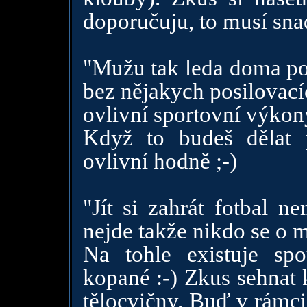
doporučuju, to musí sna
"Mužu tak leda doma pos
bez nějakych posilovacíc
ovlivní sportovní výkon
Když to budeš dělat p
ovlivní hodně ;-)
"Jít si zahrát fotbal
nejde takže nikdo se o 
Na tohle existuje sp
kopané :-) Zkus sehnat 
tělocvičny. Buď v rámc