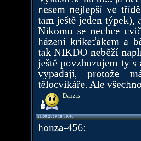
nesem nejlepší ve třídě
tam ještě jeden týpek), 
Nikomu se nechce cviči
házeni krikeťákem a b
tak NIKDO neběží napln
ještě povzbuzujem ty sl
vypadají, protože m
tělocvikáře. Ale všechno 
Danzas
21.09.2009 18:39:06
honza-456: