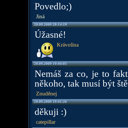
Povedlo;)
Jiná
20.09.2009 20:14:19
Úžasné!
Krávolína
20.09.2009 19:44:05
Nemáš za co, je to fakt
někoho, tak musí být ště
Znuděnej
20.09.2009 19:41:26
děkuji :)
catepillar