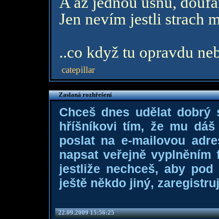
A až jednou usnu, doufá
Jen nevím jestli strach mi
..co když tu opravdu neb
catepillar
Zaslaná rozhřešení
Chceš dnes udělat dobrý
hříšníkovi tím, že mu dá
poslat na e-mailovou adre
napsat veřejně vyplněním f
jestliže nechceš, aby pod
ještě někdo jiný, zaregistruj
22.09.2009 15:56:25