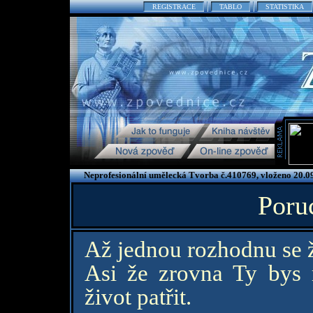
REGISTRACE
TABLO
STATISTIKA
Neprofesionální umělecká Tvorba č.410769, vloženo 20.0
Poru
Až jednou rozhodnu se ží
Asi že zrovna Ty bys
život patřit.