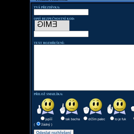
TVÁ PŘEZDÍVKA:
OPIŠ BEZPEČNOSTNÍ KOD:
TEXT ROZHŘEŠENÍ:
PŘILOŽ SMAILÍKA:
jupííí
tak bacha
držím palec
to je fuk
(
žádný )