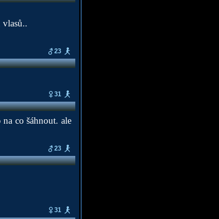
 vlasů..
23
31
 na co šáhnout. ale
23
31