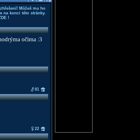
ozhřešení! Můžeš mu ho
 na konci této stránky.
ZDE
!
 modrýma očima :3
81
22