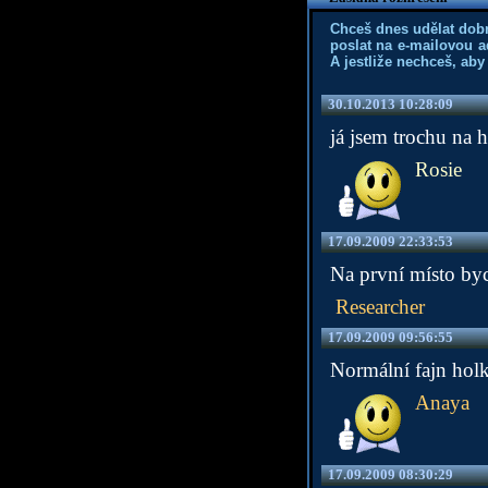
Chceš dnes udělat dob
poslat na e-mailovou a
A jestliže nechceš, aby
30.10.2013 10:28:09
já jsem trochu na
Rosie
17.09.2009 22:33:53
Na první místo byc
Researcher
17.09.2009 09:56:55
Normální fajn holk
Anaya
17.09.2009 08:30:29