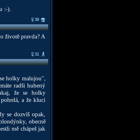
 :-).
30
ho životě pravda? A
31
 se holky malujou",
"máte radši hubený
ukaj, že se holky
pohrdá, a že kluci
ady se dozvíš opak,
a blondýnky, obecně
estli mě chápeš jak