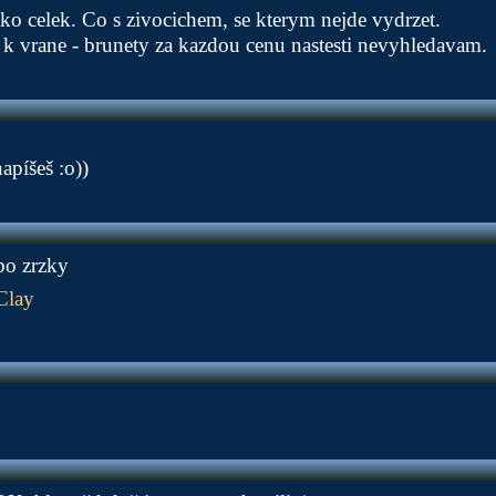
ako celek. Co s zivocichem, se kterym nejde vydrzet.
a k vrane - brunety za kazdou cenu nastesti nevyhledavam.
apíšeš :o))
bo zrzky
Clay