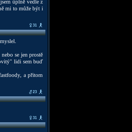
t jsem úplně vedle z
ně mi to může být i
31
emyslel.
a nebo se jen prostě
ovitý" lidi sem buď
fastfoody, a přitom
23
31