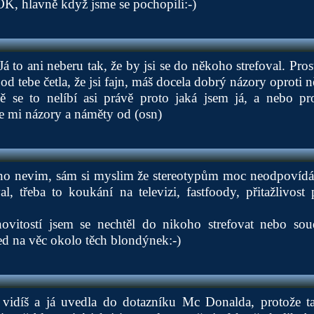
 OK, hlavně když jsme se pochopili:-)
 to ani neberu tak, že by jsi se do někoho strefoval. Pros
od tebe četla, že jsi fajn, máš docela dobrý názory oproti 
mě se to nelíbí asi právě proto jaká jsem já, a nebo p
se mi názory a náměty od (osn)
: no nevim, sám si myslim že stereotypům moc neodpovídá
, třeba to koukání na televizi, fastfoody, přitažlivost
novitostí jsem se nechtěl do nikoho strefovat nebo soud
led na věc okolo těch blondýnek:-)
vidíš a já uvedla do dotazníku Mc Donalda, protože ta