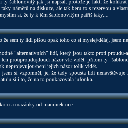
i ty šablonovitý jak jsi napsal, protože je fakt, že kolikrá
 taky námětů na diskuze, ale tak beru to s rezervou a vlast
myslím si, že ty k těm šablonovitým patříš taky,...
to že sem ty lidi píšou opak toho co si myslej/dělaj, jsem n
odně "alternativních" lidí, který jsou takto proti proudu-
e ten protiproudujdoucí názor víc vidět. přitom ty "šablon
k neprojevujou/neni jejich názor tolik vidět.
o jsem si vzpomněl, je, že tady spousta lidí nenavštěvuje 
atuju si i to, že na to poukazovala jufonka.
ačkoru a mazánky od maminek nee