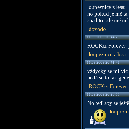
loupeznice z lesa:
no pokud je mě ta 
snad to ode mě nebu
dovodo
16.09.2009 20:44:23
ROCKer Forever: ja
loupeznice z lesa
16.09.2009 20:41:48
vždycky se mi víc 
nedá se to tak gene
ROCKer Forever
16.09.2009 20:28:55
No teď aby se ještě
loupezni