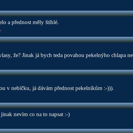
lo a přednost měly štíhlé.
r
vlasy, že? Jinak já bych teda povahou pekelnýho chlapa ne
nou v nebíčku, já dávám přednost pekelníkům :-))).
jinak nevím co na to napsat :-)