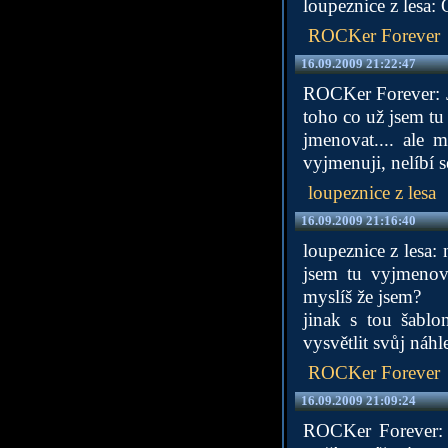
loupeznice z lesa:
ROCKer Forever
16.09.2009 21:22:47
ROCKer Forever: Já
toho co už jsem tu 
jmenovat.... ale 
vyjmenuji, nelíbí 
loupeznice z lesa
16.09.2009 21:16:40
loupeznice z lesa
jsem tu vyjmenoval
myslíš že jsem?
jinak s tou šablo
vysvětlit svůj náh
ROCKer Forever
16.09.2009 21:09:24
ROCKer Forever: 