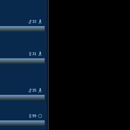
33
31
35
99