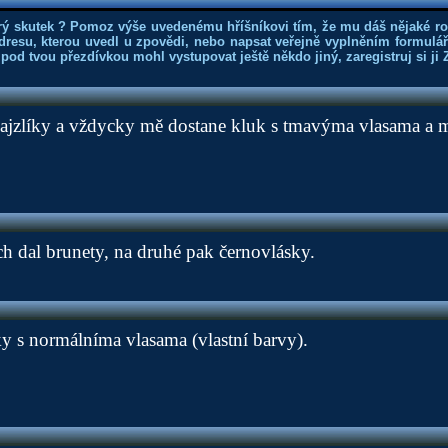
rý skutek ? Pomoz výše uvedenému hříšníkovi tím, že mu dáš nějaké r
dresu, kterou uvedl u zpovědi, nebo napsat veřejně vyplněním formuláře
 pod tvou přezdívkou mohl vystupovat ještě někdo jiný, zaregistruj si ji
 hajzlíky a vždycky mě dostane kluk s tmavýma vlasama a
h dal brunety, na druhé pak černovlásky.
y s normálníma vlasama (vlastní barvy).