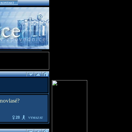
KONTAKT
rnovlasé?
28
VYMAZAT