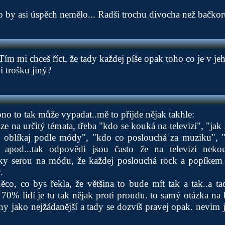
ko by asi úspěch nemělo... Radši trochu divocha než bačkoru
m mi chceš říct, že tady každej píše opak toho co je v je
i trošku jiný?
ono to tak může vypadat..mě to přijde nějak takhle:
e na určitý témata, třeba "kdo se kouká na televizi", "jak
 oblíkaj podle módy", "kdo co poslouchá za muziku", 
" apod...tak odpovědi jsou často že na televizi neko
ky serou na módu, že každej poslouchá rock a popíkem 
.
ěco, co bys řekla, že většina to bude mít tak a tak..a t
k 70% lidí je tu tak nějak proti proudu. to samý otázka n
y jako nejžádanější a tady se dozvíš pravej opak. nevim j