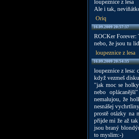
loupeznice z lesa
Ale i tak, neviňát
Oriq
16.09.2009 20:57:37
ROCKer Forever: Tí
nebo, že jsou tu lid
loupeznice z lesa
16.09.2009 20:54:35
loupeznice z lesa: 
když vezmeš diskuz
"jak moc se holky
nebo oplácanější
nemalujou, že hol
nesnášej vychrtliny
prostě otázky na n
přijde mi že až ta
jsou braný blondýn
to myslim:-)