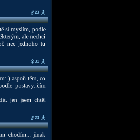
23
tě si myslím, podle
některým, ale nechci
roč nee jednoho tu
31
m:-) aspoň těm, co
 podle postavy..čím
it. jen jsem chtěl
23
m chodím... jinak