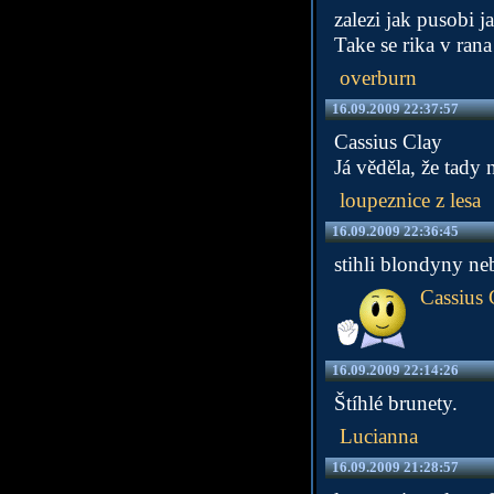
zalezi jak pusobi j
Take se rika v ran
overburn
16.09.2009 22:37:57
Cassius Clay
Já věděla, že tady n
loupeznice z lesa
16.09.2009 22:36:45
stihli blondyny ne
Cassius 
16.09.2009 22:14:26
Štíhlé brunety.
Lucianna
16.09.2009 21:28:57