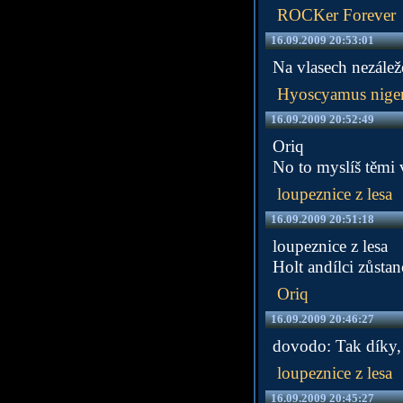
ROCKer Forever
16.09.2009 20:53:01
Na vlasech nezáleže
Hyoscyamus nige
16.09.2009 20:52:49
Oriq
No to myslíš těmi 
loupeznice z lesa
16.09.2009 20:51:18
loupeznice z lesa
Holt andílci zůsta
Oriq
16.09.2009 20:46:27
dovodo: Tak díky, 
loupeznice z lesa
16.09.2009 20:45:27