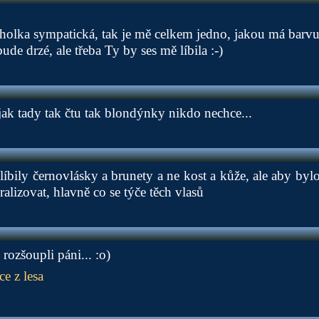
holka sympatická, tak je mě celkem jedno, jakou má barvu
de drzé, ale třeba Ty by ses mě líbila :-)
k tady tak čtu tak blondýnky nikdo nechce...
líbily černovlásky a brunety a ne kost a kůže, ale aby bylo
ralizovat, hlavně co se týče těch vlasů
 rozšoupli páni... :o)
ce z lesa