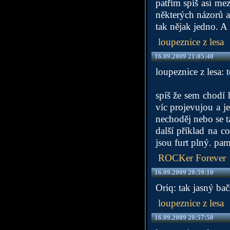
patřím spíš asi mez
některých názorů a
tak nějak jedno. A 
loupeznice z lesa
16.09.2009 21:05:40
loupeznice z lesa: 
spíš že sem chodí h
víc projevujou a j
nechoděj nebo se ta
další příklad na c
jsou furt plný. pam
ROCKer Forever
16.09.2009 20:59:10
Oriq: tak jasný b
loupeznice z lesa
16.09.2009 20:57:50