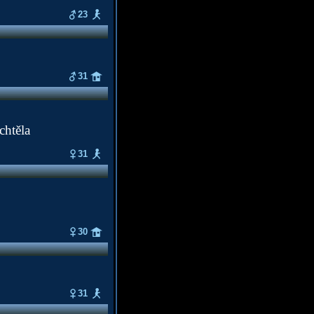
23
31
chtěla
31
30
31