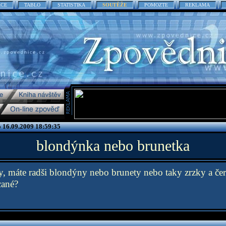
ACE
TABLO
STATISTIKA
SOUTĚŽE
POMOZTE
REKLAMA
o 16.09.2009 18:59:35
blondýnka nebo brunetka
, máte radši blondýny nebo brunety nebo taky zrzky a če
cané?