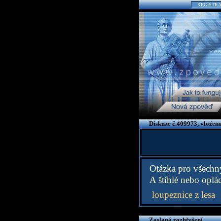
REGISTR
Diskuze č.409973, vložen
Otázka pro všechny
A štíhlé nebo oplá
loupeznice z lesa
Zaslaná rozhřešení