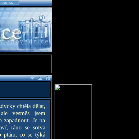
KONTAKT
dycky chtěla dělat,
 ale vesměs jsem
o zapadnout. Je na
ví, ráno se sotva
 ptám, co se týká