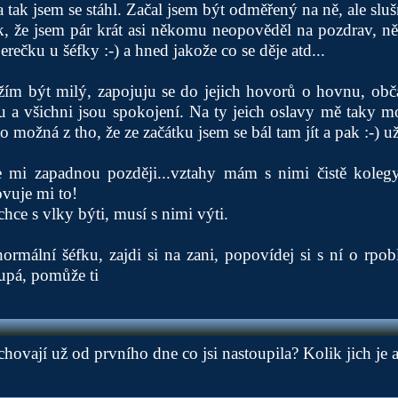
 tak jsem se stáhl. Začal jsem být odměřený na ně, ale sluš
ak, že jsem pár krát asi někomu neopověděl na pozdrav, n
rečku u šéfky :-) a hned jakože co se děje atd...
žím být milý, zapojuju se do jejich hovorů o hovnu, obč
 a všichni jsou spokojení. Na ty jeich oslavy mě taky mo
o možná z tho, že ze začátku jsem se bál tam jít a pak :-) už
mi zapadnou později...vztahy mám s nimi čistě kolegyi
vuje mi to!
hce s vlky býti, musí s nimi výti.
 normální šéfku, zajdi si na zani, popovídej si s ní o rpob
 tupá, pomůže ti
chovají už od prvního dne co jsi nastoupila? Kolik jich je a