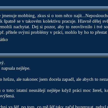
 jmenuje mobbing, zkus si o tom něco najít...Neposlouchej 
jak špatně se v takovém kolektivu pracuje. Hlavně dělej sv
mohli nachytat. Dej si pozor, aby to neovlivnilo i tvé s
např. přítele svými problémy v práci, mohlo by ho to přestat 
átko
ný.
 napsala nejlépe.
to hrůzu, ale nakonec jsem docela zapadl, ale abych to neza
 o toto: istatní nesnášejí nejlépe když práci moc žereš, 
povýšená.
šichni vs šéf. po tom, co mě šéf taky začal buzerovat, neby