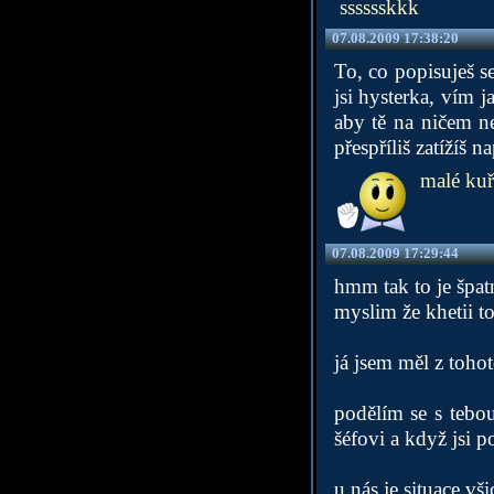
sssssskkk
07.08.2009 17:38:20
To, co popisuješ se
jsi hysterka, vím 
aby tě na ničem ne
přespříliš zatížíš 
malé kuř
07.08.2009 17:29:44
hmm tak to je špat
myslim že khetii to
já jsem měl z toho
podělím se s tebou
šéfovi a když jsi 
u nás je situace v