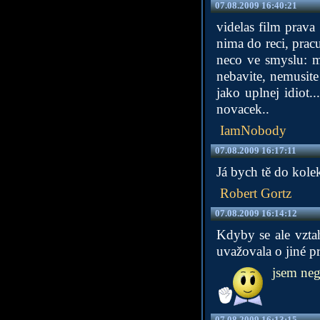
07.08.2009 16:40:21
videlas film prava
nima do reci, pracu
neco ve smyslu: m
nebavite, nemusite
jako uplnej idiot.
novacek..
IamNobody
07.08.2009 16:17:11
Já bych tě do kolek
Robert Gortz
07.08.2009 16:14:12
Kdyby se ale vzta
uvažovala o jiné pr
jsem nege
07.08.2009 16:13:15