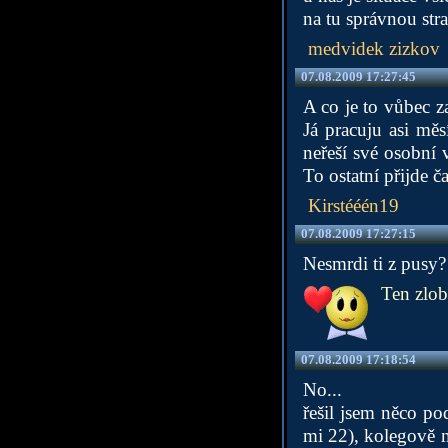
na tu správnou str
medvidek zizkov
07.08.2009 17:27:45
A co je to vůbec z
Já pracuju asi mě
neřeší své osobní v
To ostatní přijde 
Kirstééén19
07.08.2009 17:27:15
Nesmrdi ti z pusy?
Ten zlob
07.08.2009 17:18:54
No...
řešil jsem něco po
mi 22), kolegově m