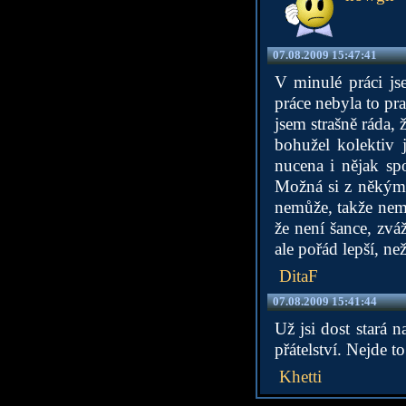
07.08.2009 15:47:41
V minulé práci js
práce nebyla to pra
jsem strašně ráda, 
bohužel kolektiv 
nucena i nějak sp
Možná si z někým z
nemůže, takže nemá
že není šance, zvá
ale pořád lepší, n
DitaF
07.08.2009 15:41:44
Už jsi dost stará 
přátelství. Nejde t
Khetti