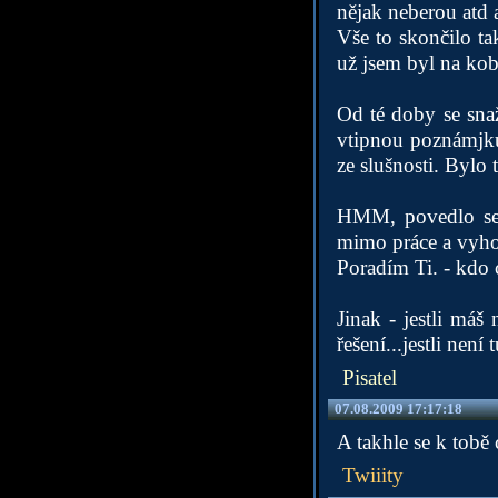
nějak neberou atd a
Vše to skončilo t
už jsem byl na kobe
Od té doby se sna
vtipnou poznámjku
ze slušnosti. Bylo t
HMM, povedlo se 
mimo práce a vyho
Poradím Ti. - kdo c
Jinak - jestli máš
řešení...jestli není
Pisatel
07.08.2009 17:17:18
A takhle se k tobě 
Twiiity