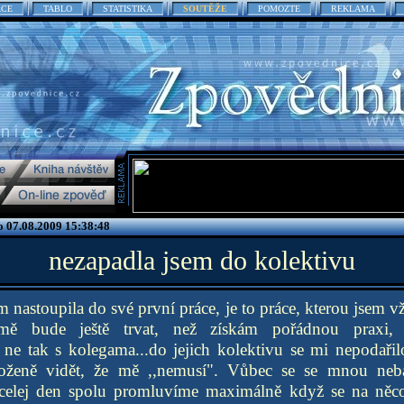
ACE
TABLO
STATISTIKA
SOUTĚŽE
POMOZTE
REKLAMA
 07.08.2009 15:38:48
nezapadla jsem do kolektivu
 nastoupila do své první práce, je to práce, kterou jsem vž
mě bude ještě trvat, než získám pořádnou praxi,
 ne tak s kolegama...do jejich kolektivu se mi nepodařil
oženě vidět, že mě ,,nemusí". Vůbec se se mnou neba
 celej den spolu promluvíme maximálně když se na něco