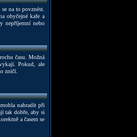
 se na to povznést.
na obyčejné kafe a
dy nepříjemní nebo
 trochu času. Možná
vykají. Pokud, ale
o zničí.
mohla nahradit při
í tak dobře, aby si
 korektně a časem se