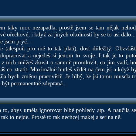
em taky moc nezapadla, prostě jsem se tam nějak nehodi
vé ořechové, i když za jiných okolností by se to asi dalo..
že jsem pryč..
je (alespoň pro mě to tak platí), dost důležitý. Obzvláš
olupracovat a nejedeš si jenom to svoje. I tak je to pot
 nich můžeš zkusit o samotě promluvit, co jim vadí, hor
š co ztratit. Maximálně budeš vědět na čem jsi a když b
žila bych změnu pracoviště. Je blbý, že jsi tomu musela t
ež být permanentně zdeptaná.
na to, abys uměla ignorovat blbé pohledy atp. A naučila s
o tak to nejde. Prostě to tak nechcej makej a ser na ně.