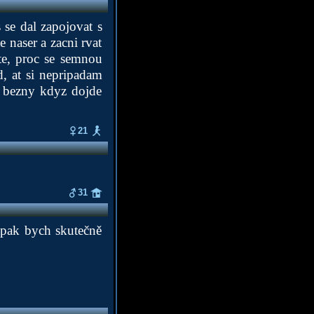
 se dal zapojovat s
e naser a zacni rvat
te, proc se semnou
d, at si nepripadam
ak bezny kdyz dojde
21
31
 pak bych skutečně