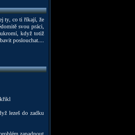
ty, co ti říkají, že
ědomitě svou práci,
oukromí, když totiž
bavit poslouchat....
křikl
když lezeš do zadku
l problém zapadnout