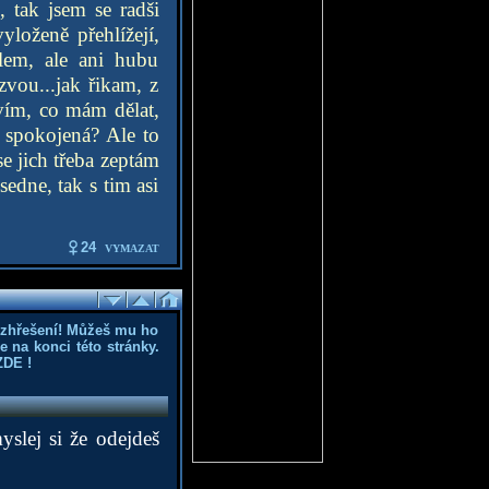
 tak jsem se radši
yloženě přehlížejí,
lem, ale ani hubu
vou...jak řikam, z
evím, co mám dělat,
m spokojená? Ale to
e jich třeba zeptám
edne, tak s tim asi
24
VYMAZAT
ozhřešení! Můžeš mu ho
 na konci této stránky.
ZDE
!
slej si že odejdeš