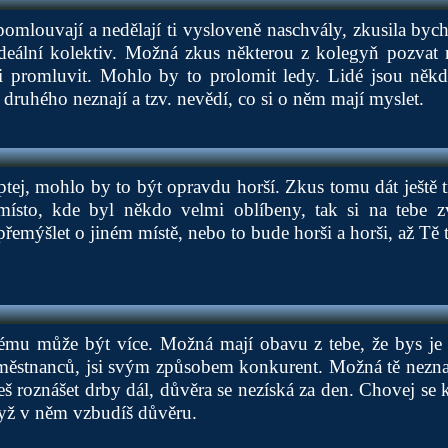
omlouvají a nedělají ti vysloveně naschvály, zkusila bych
deální kolektiv. Možná zkus některou z kolegyň pozvat 
i promluvit. Mohlo by to prolomit ledy. Lidé jsou něk
 druhého neznají a tzv. nevědí, co si o něm mají myslet.
eptej, mohlo by to být opravdu horší. Zkus tomu dát ještě
 místo, kde byl někdo velmi oblíbeny, tak si na tebe z
řemýšlet o jiném místě, nebo to bude horši a horši, až Tě t
lému může být více. Možná mají obavu z tebe, že bys je 
městnanců, jsi svým způsobem konkurent. Možná tě neznaj
deš roznášet drby dál, důvěra se nezíská za den. Chovej se
dyž v něm vzbudíš důvěru.