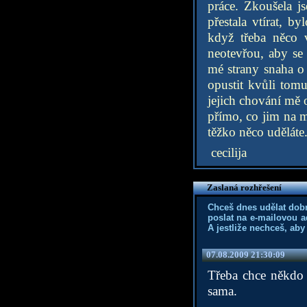
práce. Zkoušela j
přestala vtírat, b
když třeba něco 
neotevřou, aby se
mé strany snaha o 
opustit kvůli tomu
jejich chování mě 
přímo, co jim na m
těžko něco uděláte.
cecilija
Zaslaná rozhřešení
Chceš dnes udělat dob
poslat na e-mailovou a
A jestliže nechceš, aby
07.08.2009 21:30:09
Třeba chce někdo 
sama.