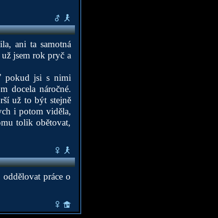
la, ani ta samotná
. už jsem rok pryč a
ť pokud jsi s nimi
om docela náročné.
ší už to být stejně
ych i potom viděla,
omu tolik obětovat,
e oddělovat práce o