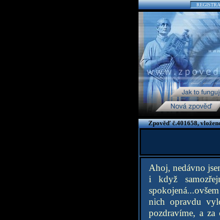
REGISTR
Zpověď č.401658, vloženo
Ahoj, nedávno jsem
i když samozřej
spokojená...ovšem
nich opravdu vyl
pozdravíme, a za