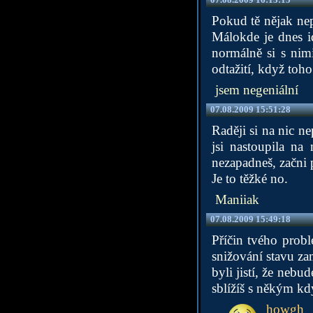
Pokud tě nějak nep
Málokde je dnes i
normálně si s nim
odtažití, když toho
jsem negeniální
07.08.2009 15:51:28
Raději si na nic n
jsi nastoupila na
nezapadneš, začni p
Je to těžké no.
Maniiak
07.08.2009 15:49:18
Příčin tvého prob
snižování stavu za
byli jistí, že nebu
sblížíš s někým k
howgh