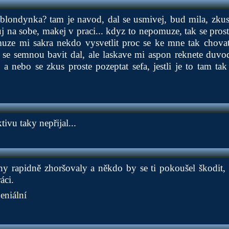
 blondynka? tam je navod, dal se usmivej, bud mila, zkus
j na sobe, makej v praci... kdyz to nepomuze, tak se prost
uze mi sakra nekdo vysvetlit proc se ke mne tak chova
 se semnou bavit dal, ale laskave mi aspon reknete duvo
.. a nebo se zkus proste pozeptat sefa, jestli je to tam t
tivu taky nepřijal...
hy rapidně zhoršovaly a někdo by se ti pokoušel škodit,
áci.
niální