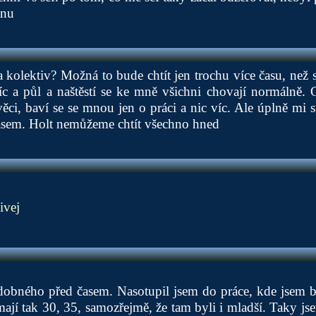
anu
a kolektiv? Možná to bude chtít jen trochu více času, než 
síc a půl a naštěstí se ke mně všichni chovají normálně.
ěci, baví se se mnou jen o práci a nic víc. Ale úplně mi st
časem. Holt nemůžeme chtít všechno hned
ivej
dobného před časem. Nasotupil jsem do práce, kde jsem b
ají tak 30, 35, samozřejmě, že tam byli i mladší. Taky js