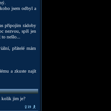
ný.
ěkoho jsem odbyl a
as připojím rádoby
c nezvou, spíš jen
 to nešlo...
ální, přátelé mám
lému a zkuste najít
 kolik jim je?
19