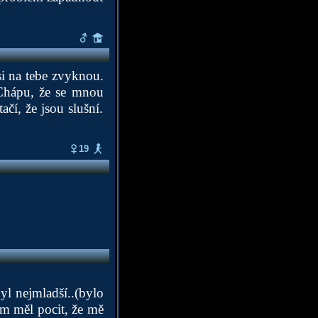
si na tebe zvyknou.
 Chápu, že se mnou
ačí, že jsou slušní.
19
yl nejmladší..(bylo
em měl pocit, že mě