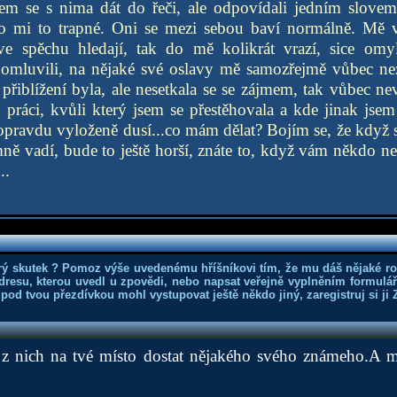
sem se s nima dát do řeči, ale odpovídali jedním slovem,
ylo mi to trapné. Oni se mezi sebou baví normálně. Mě v
ve spěchu hledají, tak do mě kolikrát vrazí, sice omy
 omluvili, na nějaké své oslavy mě samozřejmě vůbec nez
přiblížení byla, ale nesetkala se se zájmem, tak vůbec n
 práci, kvůli který jsem se přestěhovala a kde jinak jse
opravdu vyloženě dusí...co mám dělat? Bojím se, že když s
ně vadí, bude to ještě horší, znáte to, když vám někdo nes
..
rý skutek ? Pomoz výše uvedenému hříšníkovi tím, že mu dáš nějaké r
dresu, kterou uvedl u zpovědi, nebo napsat veřejně vyplněním formuláře
 pod tvou přezdívkou mohl vystupovat ještě někdo jiný, zaregistruj si ji
z nich na tvé místo dostat nějakého svého známeho.A my