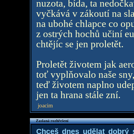
nuzota, bída, ta nedočka
vyčkává v zákoutí na s
na ubohé chlapce co opus
z ostrých hochů učiní e
chtějíc se jen proletět.
Proletět životem jak aer
toť vyplňovalo naše sny
teď životem naplno udep
jen ta hrana stále zní.
joacim
Zaslaná rozhřešení
Chceš dnes udělat dobrý