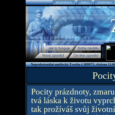
REGISTRACE
TABLO
STATISTIKA
Neprofesionální umělecká Tvorba č.389975, vloženo 12.0
Pocit
Pocity prázdnoty, zmaru 
tvá láska k životu vyprc
tak prožíváš svůj životní