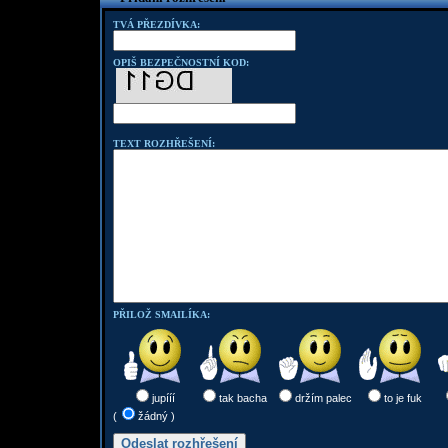
TVÁ PŘEZDÍVKA:
OPIŠ BEZPEČNOSTNÍ KOD:
TEXT ROZHŘEŠENÍ:
PŘILOŽ SMAILÍKA:
jupííí
tak bacha
držím palec
to je fuk
(
žádný )