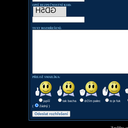
OPIŠ BEZPEČNOSTNÍ KOD:
TEXT ROZHŘEŠENÍ:
PŘILOŽ SMAILÍKA:
jupííí
tak bacha
držím palec
to je fuk
(
žádný )