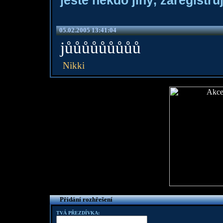
ještě někdo jiný, zaregistruj
05.02.2005 13:41:04
jůůůůůůůůů
Nikki
Přidání rozhřešení
TVÁ PŘEZDÍVKA: