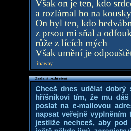
Však on je ten, kdo srdc
a rozlámal ho na kousk
On byl ten, kdo hedvábn
z prsou mi sňal a odfouk
růže z lících mých
Však umění je odpouštět
inaway
Zaslaná rozhřešení
Chceš dnes udělat dobrý
hříšníkovi tím, že mu dá
poslat na e-mailovou adre
napsat veřejně vyplněním f
jestliže nechceš, aby pod