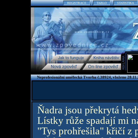
REGISTRACE
TABLO
STATISTIKA
Neprofesionální umělecká Tvorba č.38924, vloženo 28.11
Ňadra jsou překrytá he
Lístky růže spadají mi na
"Tys prohřešila" křičí z 