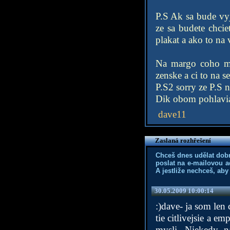
P.S Ak sa bude vy
ze sa budete chcie
plakat a ako to na 
Na margo coho mi
zenske a ci to na s
P.S2 sorry ze P.S n
Dik obom pohlav
dave11
Zaslaná rozhřešení
Chceš dnes udělat dob
poslat na e-mailovou a
A jestliže nechceš, aby
30.05.2009 10:00:14
:)dave- ja som len 
tie citlivejsie a e
mysli. Niekedy na