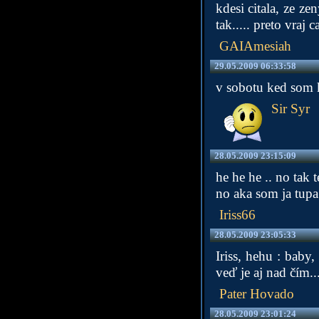
kdesi citala, ze z
tak..... preto vraj c
GAIAmesiah
29.05.2009 06:33:58
v sobotu ked som k
Sir Syr
28.05.2009 23:15:09
he he he .. no tak
no aka som ja tupa 
Iriss66
28.05.2009 23:05:33
Iriss, hehu : baby
veď je aj nad čím..
Pater Hovado
28.05.2009 23:01:24