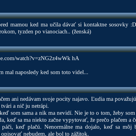
pred mamou ked ma učila dávať si kontaktne sosovky :
rokom, tyzden po vianociach.. (ženská)
ube.com/watch?v=zNG2z4wWk
hA
om mal naposledy ked som toto videl...
ačem ani nedávam svoje pocity najavo. Ľudia ma považujú 
ári a nič ju netrápi.
eď som sama a nik ma nevidí. Nie je to o tom, žeby som 
da, keď sa ma niekto začne vypytovať, že prečo plačem a čo
páči, keď plačú. Nenormálne ma dojalo, keď sa môj
opisovať nebudem, ale bol to zážitok.