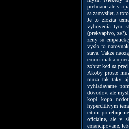
prehnane ale v op
sa zamysliet, a toto
Je to zlozita te
vyhovenia tym st
(prekvapivo, ze?).
zeny su empaticke
vyslo to narovnak
stava. Takze naoza
emocionalita upiera
zobrat ked sa pred
Akoby proste muzi
muza tak taky a
vyhladavame pomoc
dôvodov, ale mysli
kopi kopa nedot
hypercitlivym tema
citom potrebujeme 
oficialne, ale v 
emancipovane, lebo