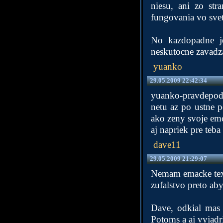
niesu, ani zo str
fungovania vo svet
No kazdopadne je 
neskutocne zavadz
yuanko
29.05.2009 22:42:34
yuanko-pravdepod
netu az po ustne p
ako zeny svoje emoc
aj napriek pre teba
dave11
29.05.2009 21:29:07
Nemam emacke texty
zufalstvo preto aby
Dave, odkial mas 
Potoms a aj vyjadr