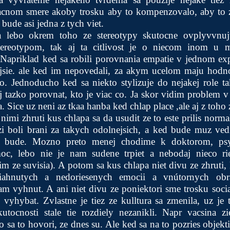
acnom smere akoby trosku aby to kompenzovalo, aby to z
 bude asi jedna z tych viet.
ma lebo okrem toho ze stereotypy skutocne ovplyvvn
ereotypom, tak aj ta citlivost je o niecom inom u
 Napriklad ked sa robili porovnania empatie v jednom ex
jsie. ale ked im nepovedali, za akym ucelom maju hodnoti
o. Jednoducho ked sa niekto stylizuje do nejakej role ta
j tazko porovnat, kto je viac co. Ja skor vidim problem
. Sice uz neni az tkaa hanba ked chlap place ,ale aj z toho 
 nimi zhruti kus chlapa sa da usudit ze to este prilis norm
 boli brani za takych odolnejsich, a ked bude muz ved
j bude. Mozno preto menej chodime k doktorom, ps
, lebo nie je nam sudene trpiet a nebodaj nieco ries
m ze suvisia). A potom sa kus chlapa niet divu ze zhruti
iahnutych a nedoriesenych emocii a vnútornych ob
m vyhnut. A ani niet divu ze poniektori sme trosku socia
vyhybat. Zvlastne je tiez ze kulltura sa zmenila, uz je
skutocnosti stale tie rozdiely nezanikli. Napr vacsina z
 sa to hovori, ze dnes su. Ale ked sa na to pozries objekt