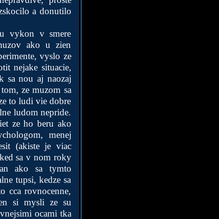
skocilo a donutilo
uju vykon v smere
 muzov ako u zien
perimente, vyslo ze
t nejake situacie,
k sa nou aj naozaj
 v tom, ze muzom sa
ze to ludi vie dobre
alne ludom nepride.
iet ze ho beru ako
ychologom, menej
it (akiste je viac
, ked sa v nom roky
ran ako sa tymto
lne tupsi, kedze sa
 to cca rovnocenne,
ien si mysli ze su
ivnejsimi ocami tka