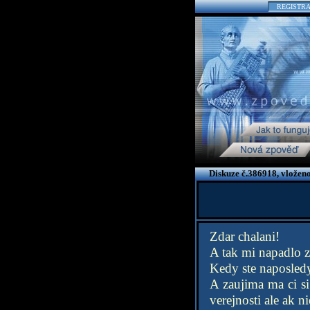
REGISTR
Diskuze č.386918, vložen
Zdar chalani!
A tak mi napadlo z
Kedy ste naposledy
A zaujima ma ci s
verejnosti ale ak ni