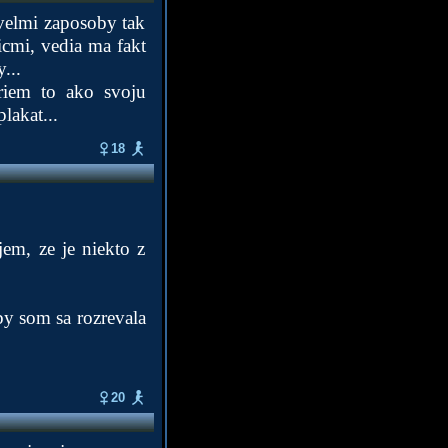
 velmi zaposoby tak
icmi, vedia ma fakt
...
riem to ako svoju
lakat...
18
jem, ze je niekto z
by som sa rozrevala
20