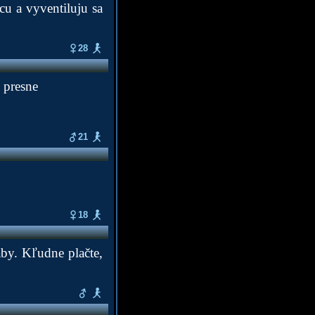
cu a vyventiluju sa
28
 presne
21
18
aby. Kľudne plačte,