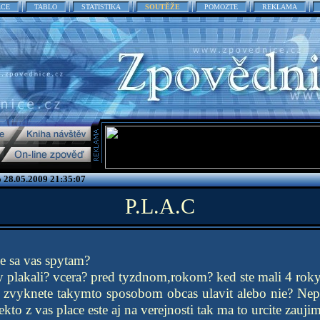
ACE
TABLO
STATISTIKA
SOUTĚŽE
POMOZTE
REKLAMA
o 28.05.2009 21:35:07
P.L.A.C
e sa vas spytam?
 plakali? vcera? pred tyzdnom,rokom? ked ste mali 4 rok
i zvyknete takymto sposobom obcas ulavit alebo nie? Ne
ekto z vas place este aj na verejnosti tak ma to urcite zaujim