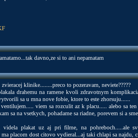
KF
pamatamo...tak davno,ze si to ani nepamatam
 zvieracej klinike........preco to pozeravam, neviete?????
lakala drahemu na ramene kvoli zdravotnym komplikaciam
ytvorili sa u mna nove fobie, ktore to este zhorsuju......
ventilujem..... viem sa rozculit az k placu..... alebo sa te
am sa na vsetkych, pohadame sa riadne, porevem si a sme
 videla plakat uz aj pri filme, na pohreboch.....ale s
r ma placom dost citovo vydieral...aj taki chlapi sa najdu, c