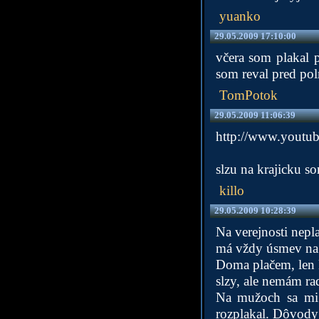
yuanko
29.05.2009 17:10:00
včera som plakal 
som reval pred pol
TomPotok
29.05.2009 11:06:39
http://www.yout
slzu na krajicku s
killo
29.05.2009 10:28:39
Na verejnosti nepl
má vždy úsmev na tv
Doma plačem, len k
slzy, ale nemám ra
Na mužoch sa mi 
rozplakal. Dôvody 