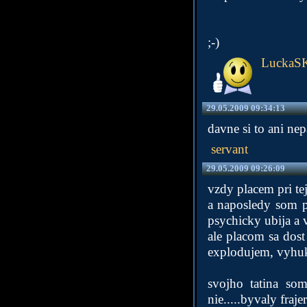
;-)
LuckaS
29.05.2009 09:34:13
davne si to ani ne
servant
29.05.2009 09:26:09
vzdy placem pri tej
a naposledy som p
psychicky ubija a v
ale placom sa dost 
explodujem, vyhuk
svojho tatina som
nie.....byvaly fraje