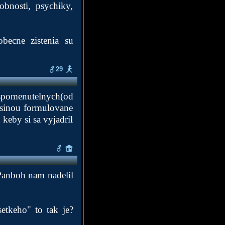
obnosti, psychiky,
obecne zistenia su
29
spomenutelnych(od
acsinou formulovane
 keby si sa vyjadril
 Panboh nam nadelil
etkeho" to tak je?