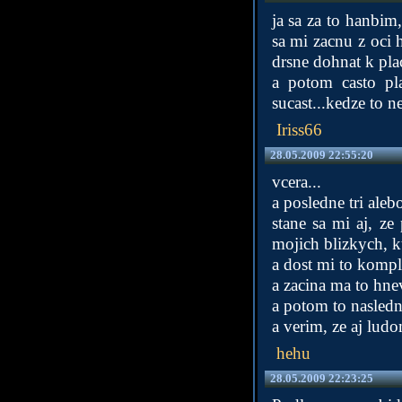
ja sa za to hanbim
sa mi zacnu z oci 
drsne dohnat k plac
a potom casto pl
sucast...kedze to ne
Iriss66
28.05.2009 22:55:20
vcera...
a posledne tri aleb
stane sa mi aj, ze
mojich blizkych, k
a dost mi to kompli
a zacina ma to hne
a potom to nasledn
a verim, ze aj ludo
hehu
28.05.2009 22:23:25