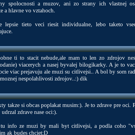
any spolocnosti a muzov, ani zo strany ich vlastnej os
e a hlavne vo vztahoch.
lepsie tieto veci riesit individualne, lebo taketo vse
ajuce.
obne ti to stacit nebude,ale mam to len zo zdrojov ne
odanie) viacerych a nasej byvalej bilogikarky. A je to v
ie viac prejavuju ale muzi su citlivejsi.. A bol by som rad
 moznej nespolahlivosti zdrojov..:) dik
 takze si obcas poplakat musim:). Je to zdrave pre oci.
 udrzal zdrave nase oci:).
tu info ze muzi by mali byt citlivejsi, a podla coho "vs
im ak budes chciet:D