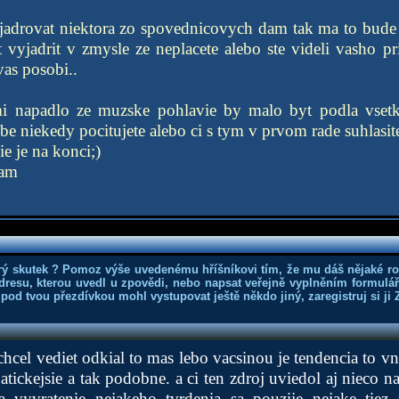
jadrovat niektora zo spovednicovych dam tak ma to bude 
t vyjadrit v zmysle ze neplacete alebo ste videli vasho pri
vas posobi..
 napadlo ze muzske pohlavie by malo byt podla vsetkeh
ebe niekedy pocitujete alebo ci s tym v prvom rade suhlasite
ie je na konci;)
iam
rý skutek ? Pomoz výše uvedenému hříšníkovi tím, že mu dáš nějaké r
dresu, kterou uvedl u zpovědi, nebo napsat veřejně vyplněním formuláře
 pod tvou přezdívkou mohl vystupovat ještě někdo jiný, zaregistruj si ji
chcel vediet odkial to mas lebo vacsinou je tendencia to v
mpatickejsie a tak podobne. a ci ten zdroj uviedol aj nieco n
 vyvratenie nejakeho tvrdenia sa pouzije nejake tiez 