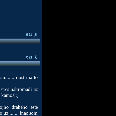
18
21
....... dost ma to
n stres nahromadi az
 kamosi:)
vojho draheho este
o uz........ inac som