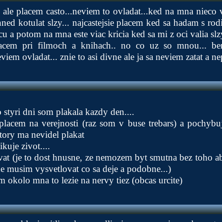
, ale placem casto...neviem to ovladat...ked na mna nieco
hned kotulat slzy... najcastejsie placem ked sa hadam s rod
u a potom na mna este viac kricia ked sa mi z oci valia slzy
acem pri filmoch a knihach.. no co uz so mnou... be
viem ovladat... znie to asi divne ale ja sa neviem zatat a nep
o styri dni som plakala kazdy den....
 placem na verejnosti (raz som v buse trebars) a pochybu
tory ma nevidel plakat
kuje zivot....
vat (je to dost hnusne, ze nemozem byt smutna bez toho a
e musim vysvetlovat co sa deje a podobne...)
m okolo mna to lezie na nervy tiez (obcas urcite)