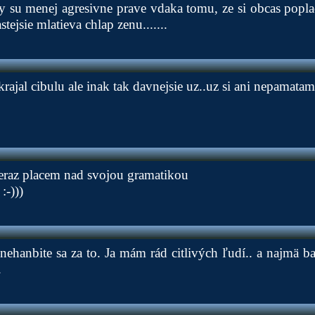
eny su menej agresivne prave vdaka tomu, ze si obcas popla
astejsie mlatieva chlap zenu.......
rajal cibulu ale inak tak davnejsie uz..uz si ani nepamatam
 teraz placem nad svojou gramatikou
:-)))
, nehanbite sa za to. Ja mám rád citlivých ľudí.. a najmä b
.