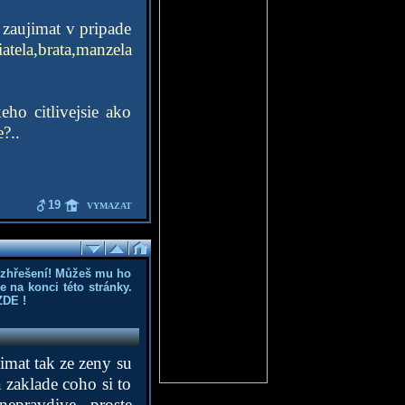
zaujimat v pripade
atela,brata,manzela
o citlivejsie ako
?..
19
VYMAZAT
ozhřešení! Můžeš mu ho
 na konci této stránky.
ZDE
!
nimat tak ze zeny su
a zaklade coho si to
nepravdive, proste