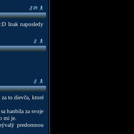
29
D:D Inak naposledy
za to dievča, ktoré
sa hanbila za svoje
 mi je.
 bývalý predomnou