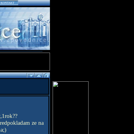
KONTAKT
y,1rok??
predpokladam ze na
a;)