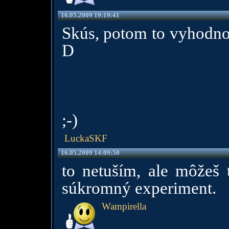
16.05.2009 19:19:41
Skús, potom to vyhodnoť 
D
;-)
LuckaSKF
16.05.2009 14:09:50
to netuším, ale môžeš 
súkromný experiment.
Wampirella