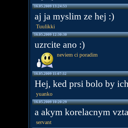
16.05.2009 13:24:53
aj ja myslim ze hej :)
Tuulikki
16.05.2009 12:30:30
uzrcite ano :)
neviem ci poradim
16.05.2009 11:07:32
Hej, ked prsi bolo by ich
yuanko
16.05.2009 10:20:29
a akym korelacnym vztah
servant