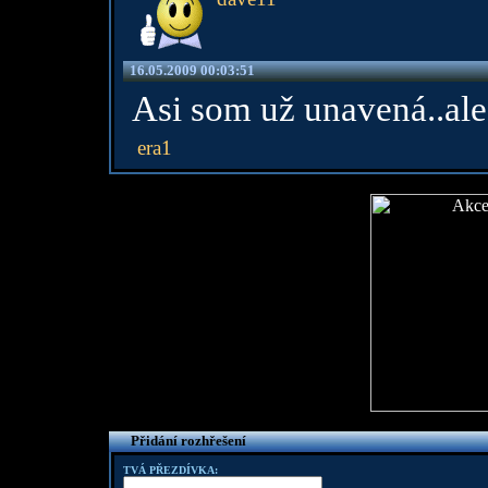
16.05.2009 00:03:51
Asi som už unavená..al
era1
Přidání rozhřešení
TVÁ PŘEZDÍVKA: