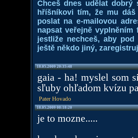
Chceš dnes udělat dobrý
hříšníkovi tím, že mu dá
poslat na e-mailovou adre
napsat veřejně vyplněním f
jestliže nechceš, aby pod
ještě někdo jiný, zaregistruj
18.05.2009 20:35:48
gaia - ha! myslel som s
sľuby ohľadom kvízu pa
Pater Hovado
18.05.2009 08:18:20
je to mozne.....