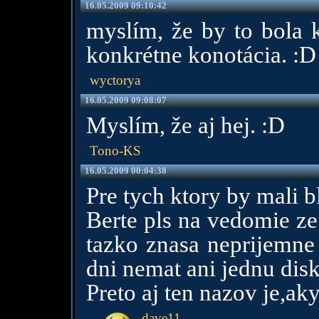
16.05.2009 09:10:42
myslím, že by to bola k
konkrétne konotácia. :D
wyctorya
16.05.2009 09:08:07
Myslím, že aj hej. :D
Tono-KS
16.05.2009 00:04:38
Pre tych ktory by mali 
Berte pls na vedomie ze
tazko znasa neprijemne
dni nemat ani jednu disk
Preto aj ten nazov je,aky 
dave11