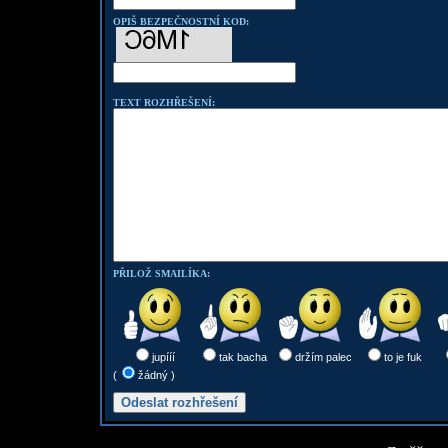
OPIŠ BEZPEČNOSTNÍ KOD:
TEXT ROZHŘEŠENÍ:
PŘILOŽ SMAILÍKA:
jupííí
tak bacha
držím palec
to je fuk
(
žádný )