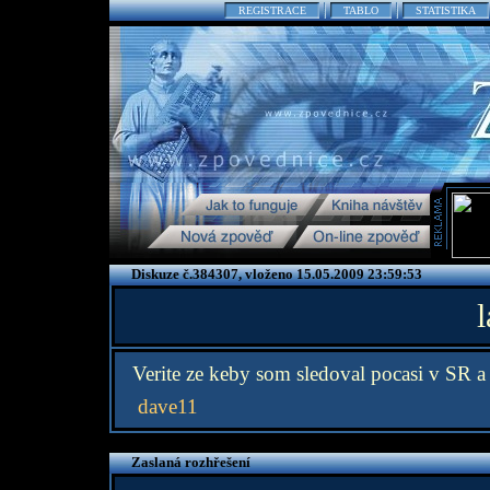
REGISTRACE
TABLO
STATISTIKA
Diskuze č.384307, vloženo 15.05.2009 23:59:53
Verite ze keby som sledoval pocasi v SR a 
dave11
Zaslaná rozhřešení