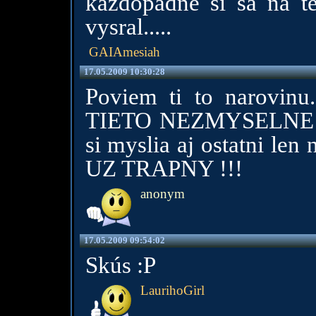
kazdopadne si sa na t
vysral.....
GAIAmesiah
17.05.2009 10:30:28
Poviem ti to narov
TIETO NEZMYSELNE K
si myslia aj ostatni len
UZ TRAPNY !!!
anonym
17.05.2009 09:54:02
Skús :P
LaurihoGirl