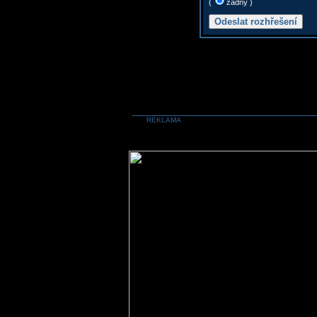
(
žádný )
REKLAMA