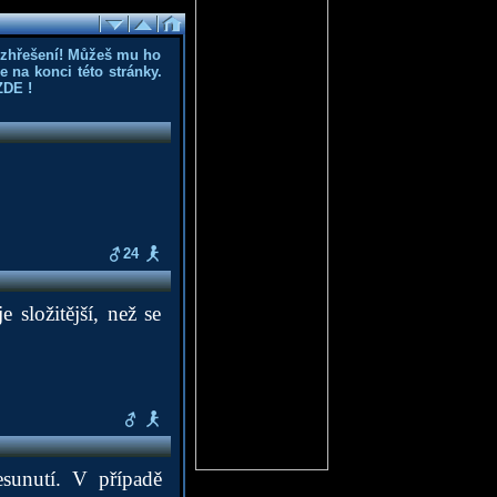
ozhřešení! Můžeš mu ho
 na konci této stránky.
ZDE
!
24
 složitější, než se
esunutí. V případě