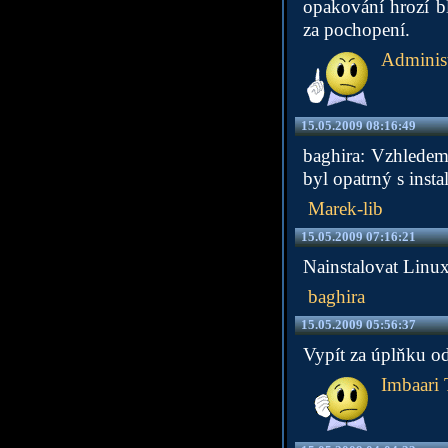
opakování hrozí b
za pochopení.
Administ
15.05.2009 08:16:49
baghira: Vzhlede
byl opatrný s instal
Marek-lib
15.05.2009 07:16:21
Nainstalovat Linu
baghira
15.05.2009 05:56:37
Vypít za úplňku od
Imbaari