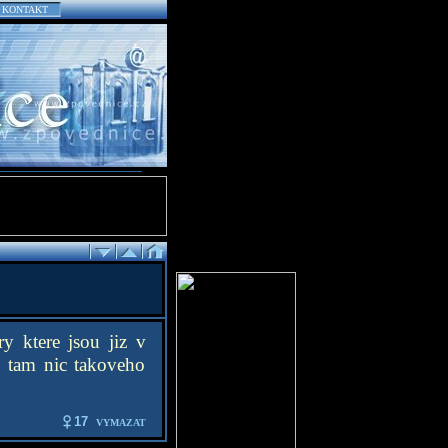
KONTAKT
 ktere jsou jiz v
d tam nic takoveho
17
VYMAZAT