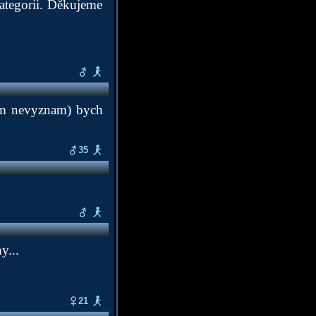
ategorii. Děkujeme
em nevyznam) bych
35
y...
21