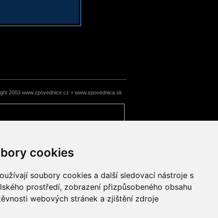
ight 2003 www.zpovednice.cz + www.spovednica.sk
bory cookies
užívají soubory cookies a další sledovací nástroje s
elského prostředí, zobrazení přizpůsobeného obsahu
těvnosti webových stránek a zjištění zdroje