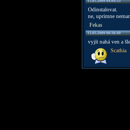
15.05.2009 04:04:33
Odinstalovat.
ne, uprimne nemam 
Fekas
15.05.2009 00:36:49
vyjít nahá ven a šl
Scathia