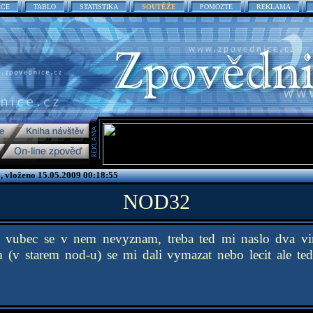
ACE
TABLO
STATISTIKA
SOUTĚŽE
POMOZTE
REKLAMA
, vloženo 15.05.2009 00:18:55
NOD32
vubec se v nem nevyznam, treba ted mi naslo dva viry
m (v starem nod-u) se mi dali vymazat nebo lecit ale te