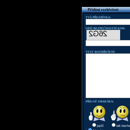
Přidání rozhřešení
TVÁ PŘEZDÍVKA:
OPIŠ BEZPEČNOSTNÍ KOD:
TEXT ROZHŘEŠENÍ:
PŘILOŽ SMAILÍKA:
jupííí
tak bach