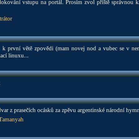
lokování vstupu na portál. Prosím zvol příště správnou k
rátor
m k první větě zpovědi (mam novej nod a vubec se v n
ací linuxu...
x
var z prasečích ocásků za zpěvu argentinské národní hymn
 Tamanyah