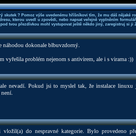
rý skutek ? Pomoz výše uvedenému hříšníkovi tím, že mu dáš nějaké r
dresu, kterou uvedl u zpovědi, nebo napsat veřejně vyplněním formuláře
 pod tvou přezdívkou mohl vystupovat ještě někdo jiný, zaregistruj si ji
je náhodou dokonale blbuvzdorný.
m vyřešila problém nejenom s antivirem, ale i s virama :))
le nevadí. Pokud jsi to myslel tak, že instalace linuxu je
 není.
i vložil(a) do nespravné kategorie. Bylo provedeno př