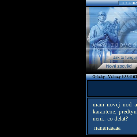
REGISTR
Otázky - Vzkazy č.384163
mam novej nod a 
karantene, predty
neni.. co delat?
nananaaaaa