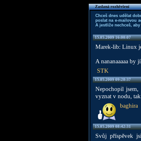
Zaslaná rozhřešení
Chceš dnes udělat dob
poslat na e-mailovou a
A jestliže nechceš, aby
15.05.2009 16:00:07
Marek-lib: Linux 
A nananaaaaa by jí
STK
15.05.2009 09:28:37
Nepochopil jsem, a
vyznat v nodu, tak
baghira
15.05.2009 08:42:31
Svůj příspěvek js