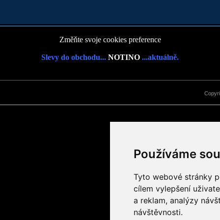
Změňte svoje cookies preference
Slevy do obchodu...
NOTINO
...aktuálně.
Copyr
Používáme sou
Tyto webové stránky po
cílem vylepšení uživat
a reklam, analýzy návš
návštěvnosti.