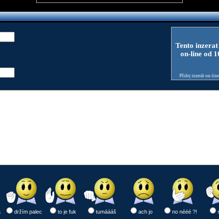
Tento inzerat
on-line od 
Přidej inzerát on-lin
a
držím palec
to je fuk
tumáááš
ach jo
no nééé ?!