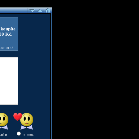
 koupíte
100 Kč.
e od 100 Kč
safra
mmmuc