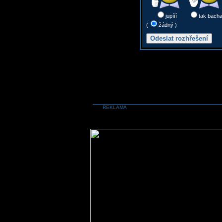
jupííí
tak bach
(
žádný )
REKLAMA