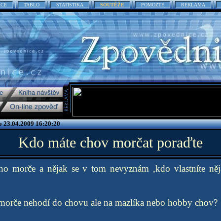
ACE
TABLO
STATISTIKA
SOUTĚŽE
POMOZTE
REKLAMA
 23.04.2009 16:20:20
Kdo máte chov morčat poraďte
no morče a nějak se v tom nevyznám ,kdo vlastníte ně
morče nehodí do chovu ale na mazlíka nebo hobby chov?