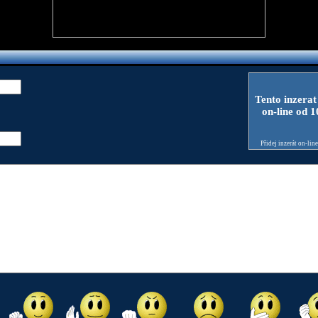
Tento inzerat
on-line od 
Přidej inzerát on-lin