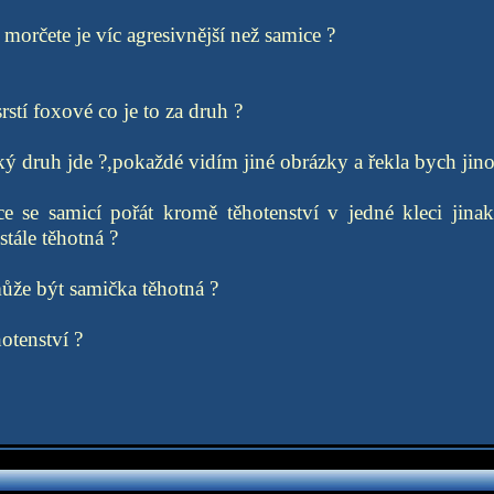
morčete je víc agresivnější než samice ?
stí foxové co je to za druh ?
ý druh jde ?,pokaždé vidím jiné obrázky a řekla bych jinou
 se samicí pořát kromě těhotenství v jedné kleci jin
tále těhotná ?
ůže být samička těhotná ?
otenství ?