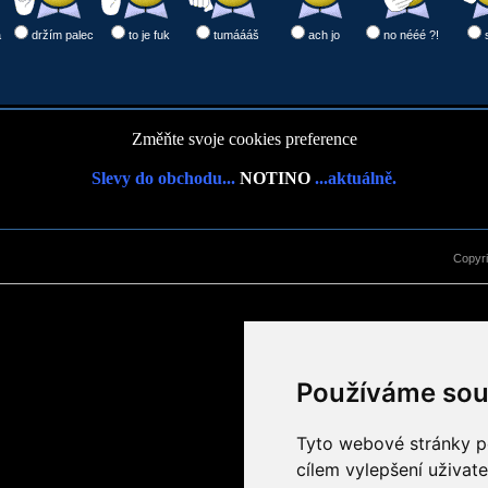
a
držím palec
to je fuk
tumáááš
ach jo
no nééé ?!
Změňte svoje cookies preference
Slevy do obchodu...
NOTINO
...aktuálně.
Copyr
Používáme sou
Tyto webové stránky po
cílem vylepšení uživat