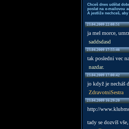
Chceš dnes udělat dob
poslat na e-mailovou a
A jestliže nechceš, aby
23.04.2009 22:08:51
ja mel morce, umrz
saddsdasd
23.04.2009 17:55:46
tak posledni vec na
nazdar.
23.04.2009 17:00:42
jo když je necháš d
ZdravotniSestra
23.04.2009 16:29:20
http://www.klubmo
tady se dozvíš vše, 