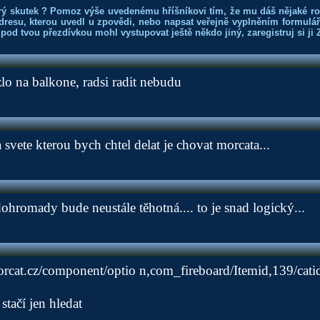
rý skutek ? Pomoz výše uvedenému hříšníkovi tím, že mu dáš nějaké r
dresu, kterou uvedl u zpovědi, nebo napsat veřejně vyplněním formuláře
 pod tvou přezdívkou mohl vystupovat ještě někdo jiný, zaregistruj si ji
lo na balkone, radsi radit nebudu
 svete kterou bych chtel delat je chovat morcata...
ohromady bude neustále těhotná.... to je snad logický...
rcat.cz/component/optio
n,com_fireboard/Itemid,139/catid
stačí jen hledat