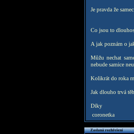
Je pravda že samec 
Co jsou to dlouhosr
A jak poznám o jak
Můžu nechat samce
nebude samice neus
Kolikrát do roka m
Jak dlouho trvá těh
Díky
coronetka
Zaslaná rozhřešení