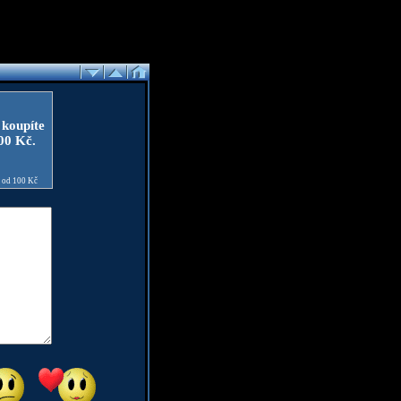
 koupíte
100 Kč.
e od 100 Kč