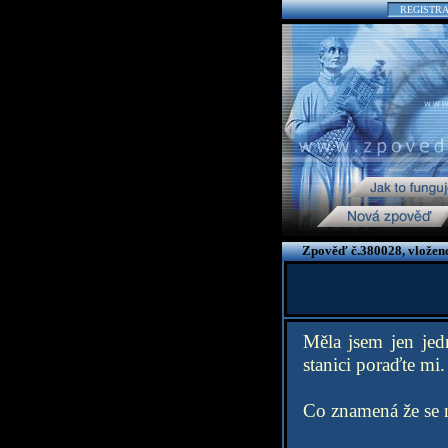
REGISTR
Zpověď č.380028, vloženo
Měla jsem jen jed
stanici poraďte mi.
Co znamená že se 