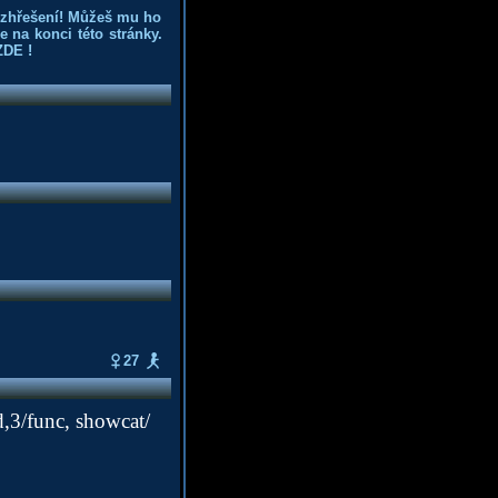
ozhřešení! Můžeš mu ho
 na konci této stránky.
ZDE
!
27
,3/func, showcat/