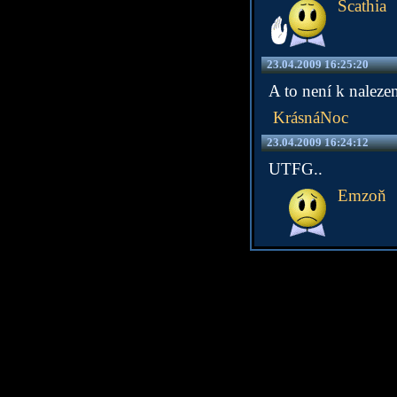
Scathia
23.04.2009 16:25:20
A to není k naleze
KrásnáNoc
23.04.2009 16:24:12
UTFG..
Emzoň