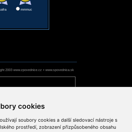
safra
mmmuc
ight 2003 www.zpovednice.cz + www.spovednica.sk
bory cookies
užívají soubory cookies a další sledovací nástroje s
elského prostředí, zobrazení přizpůsobeného obsahu