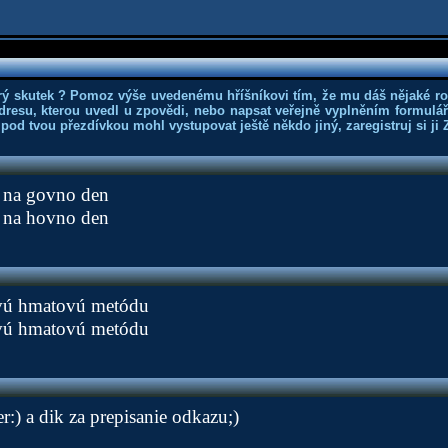
rý skutek ? Pomoz výše uvedenému hříšníkovi tím, že mu dáš nějaké r
dresu, kterou uvedl u zpovědi, nebo napsat veřejně vyplněním formuláře
 pod tvou přezdívkou mohl vystupovat ještě někdo jiný, zaregistruj si ji
i na govno den
i na hovno den
vú hmatovú metódu
vú hmatovú metódu
:) a dik za prepisanie odkazu;)