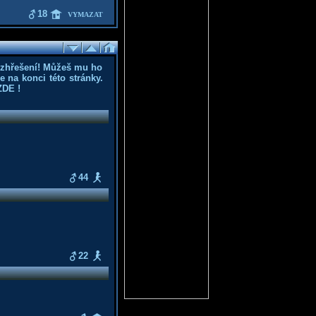
18
VYMAZAT
ozhřešení! Můžeš mu ho
 na konci této stránky.
ZDE
!
44
22