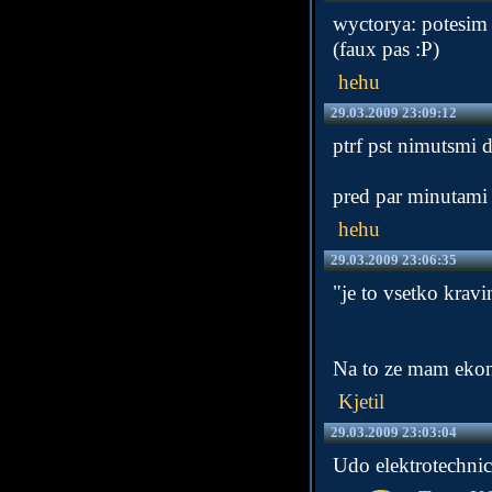
wyctorya: potesim 
(faux pas :P)
hehu
29.03.2009 23:09:12
ptrf pst nimutsmi d
pred par minutami 
hehu
29.03.2009 23:06:35
"je to vsetko kravin
Na to ze mam ekon
Kjetil
29.03.2009 23:03:04
Udo elektrotechnic