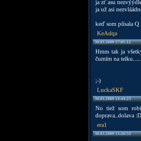
ja zť asu nezvýýdle
ja už asi nezvláádn
keď som píísala Q 
KeAdqa
30.03.2009 17:01:12
Hmm tak ja všetky
čumím na telku...
;-)
LuckaSKF
30.03.2009 14:44:23
No tiež som robi
doprava..dolava :D
era1
30.03.2009 13:26:53