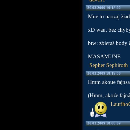
30.03.2009 19:18:02
Mne to naozaj žiade
xD wau, bez chyby.
btw: zbieraš body č
MASAMUNE
Sepher Sephiroth
30.03.2009 18:19:50
Hmm akoue fajnsa s
(Hmm, akože fajná 
LaurihoG
30.03.2009 18:08:09