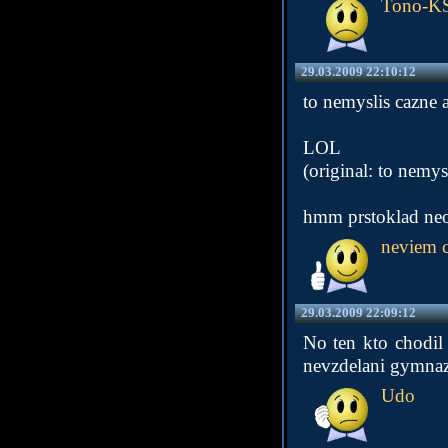
Tono-K
29.03.2009 22:10:12
to nemyslis cazne 
LOL
(original: to nemys
hmm prstoklad ne
neviem c
29.03.2009 22:09:12
No ten kto chodil
nevzdelani gymnaz
Udo