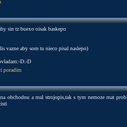
S
aby sin tz buexo oisak baskepo
lis vazne aby som tu nieco pisal naslepo)
ovladam:-D:-D
i poradim
 na obchodnu a mal strojopis,tak s tym nemoze mat prob
isti