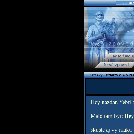
REGISTR
Otázky - Vzkazy č.375195
Hey nazdar. Yebti 
Malo tam byt: Hey 
skuste aj vy niaku