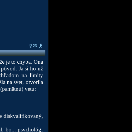
23
že je to chyba. Ona
o pôvod. Ja si ho už
zhľadom na limity
la na svet, otvorila
 (pamätnú) vetu:
 diskvalifikovaný,
l, bo... psychológ,