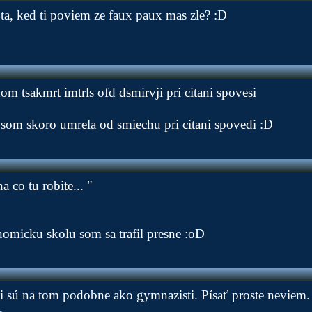
ta, ked ti poviem ze faux paux mas zle? :D
om tsakmrt imtrls ofd dsmirvji pri citani spovesi
som skoro umrela od smiechu pri citani spovedi :D
a co tu robite... "
omicku skolu som sa trafil presne :oD
i sú na tom podobne ako gymnazisti. Písať proste neviem. 