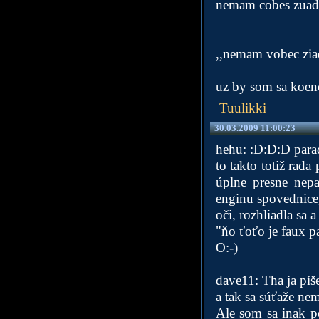
nemam cobes zuad
,,nemam vobec zia
uz by som sa koenc
Tuulikki
30.03.2009 11:00:23
hehu: :D:D:D parad
to takto totiž rada
úplne presne nep
enginu spovednice, 
oči, rozhliadla sa 
"ňo ťoťo je faux p
O:-)
dave11: Tha ja pí
a tak sa súťaže nem
Ale som sa inak po