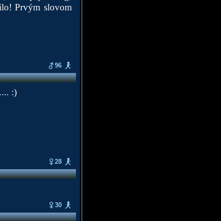
rilo! Prvým slovom
96
.. :)
28
30