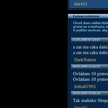
dave11
Zaslaná rozhřešení
Chceš dnes udělat dob
poslat na e-mailovou a
A jestliže nechceš, aby
31.03.2009 07:20:07
a zas ma caka dals
a zas ma caka dals
DarkNation
30.03.2009 22:45:11
Ovládam 10 prsto
Ovládam 10 prsto
fotball1993
30.03.2009 19:36:34
Tak malinko Sheper
dave11