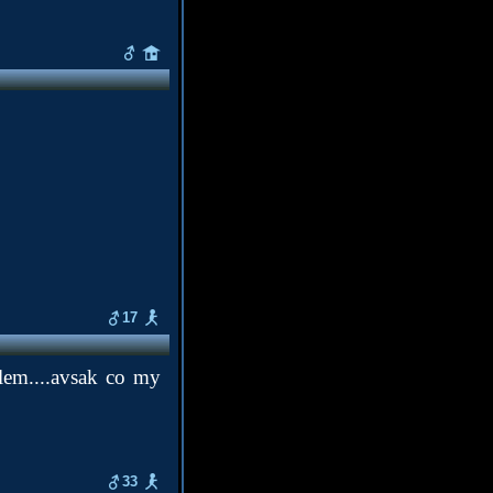
17
lem....avsak co my
33