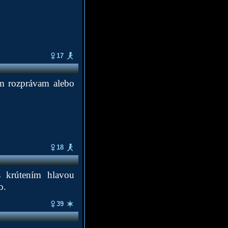
17
ym rozprávam alebo
18
s krútením hlavou
o.
39