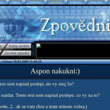
ACE
TABLO
STATISTIKA
SOUTĚŽE
POMOZTE
REKLAMA
, vloženo 29.03.2009 21:49:59
Aspon nakukni:)
text som napisal poslepi..do vy nnq 5o?
nazdar. Tento text som napisal poslepo. co vy na to?
 vetu..2.. ak sa vam chce a mate minutu volna;)