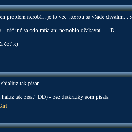
n problém nerobí... je to vec, ktorou sa všade chválim... 
.. nič iné sa odo mňa ani nemohlo očakávať... :-D
i čo? x)
hjaliuz tak pisar
haluz tak písať :DD) - bez diakritiky som písala
irl