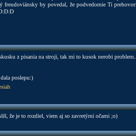
ký freudoviánsky by povedal, že podvedomie Ti prehovo
:D:D:D
usku z pisania na stroji, tak mi to kusok nerobi problem...
 dala poslepu:)
siah
íš, že je to rozdiel, viem aj so zavretými očami ;o)