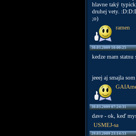
hlavne taký typic
druhej vety. :D:D
;o)
ramen
30.03.2009 10:00:25
kedze mam statnu sk
jeeej aj smajla som
GAIAme
30.03.2009 07:24:31
dave - ok, keď mysl
USMEJ-sa
29.03.2009 23:14:53