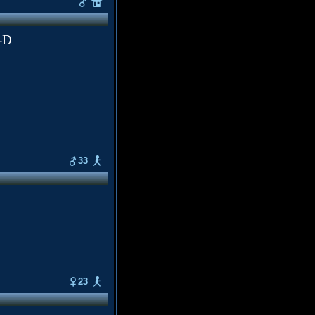
:-D
33
23