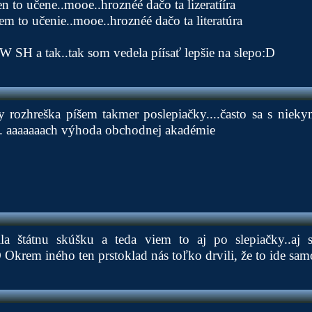
n to učene..mooe..hroznéé dačo ta lizeratííra
em to učenie..mooe..hroznéé dačo ta literatúra
W SH a tak..tak som vedela píísať lepšie na slepo:D
 rozhreška píšem takmer poslepiačky....často sa s niek
... aaaaaaach výhoda obchodnej akadémie
la štátnu skúšku a teda viem to aj po slepiačky..aj 
 Okrem iného ten prstoklad nás toľko drvili, že to ide sam