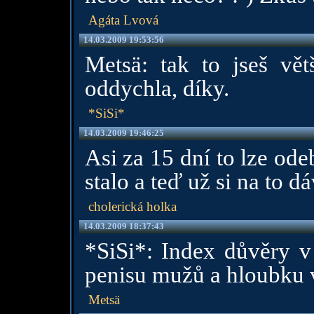
Agáta Lvová
14.03.2009 19:53:56
Metsä: tak to jseš větš
oddychla, díky.
*SiSi*
14.03.2009 19:46:25
Asi za 15 dní to lze ode
stalo a teď už si na to 
cholerická holka
14.03.2009 18:37:43
*SiSi*: Index důvěry v
penisu mužů a hloubku 
Metsä