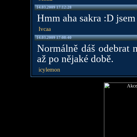
14.03.2009 17:12:28
Hmm aha sakra :D jsem
Ivcaa
14.03.2009 17:08:40
Normálně dáš odebrat n
až po nějaké době.
icylemon