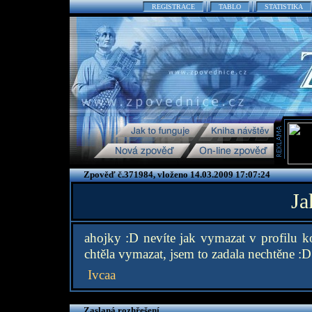
REGISTRACE
TABLO
STATISTIKA
Zpověď č.371984, vloženo 14.03.2009 17:07:24
Ja
ahojky :D nevíte jak vymazat v profilu k
chtěla vymazat, jsem to zadala nechtěne :D
Ivcaa
Zaslaná rozhřešení