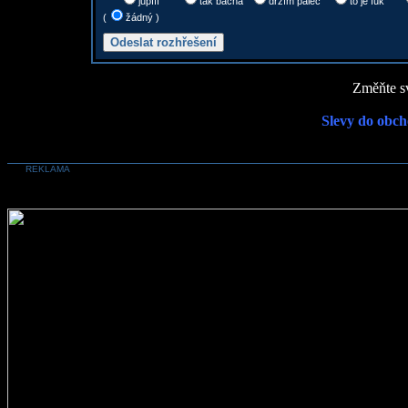
jupííí
tak bacha
držím palec
to je fuk
(
žádný )
Změňte sv
Slevy do obch
REKLAMA