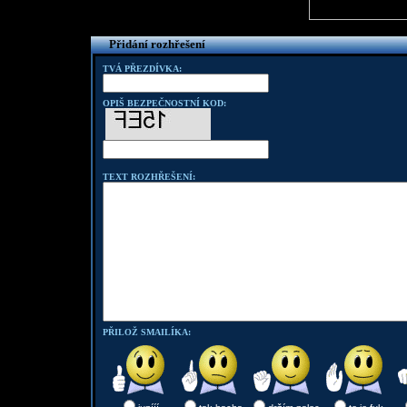
Přidání rozhřešení
TVÁ PŘEZDÍVKA:
OPIŠ BEZPEČNOSTNÍ KOD:
TEXT ROZHŘEŠENÍ:
PŘILOŽ SMAILÍKA: