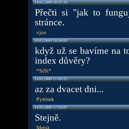
14.03.2009 18:37:34
Přečti si "jak to fung
stránce.
vjoo
14.03.2009 18:36:05
když už se bavíme na to
index důvěry?
*SiSi*
14.03.2009 17:45:12
az za dvacet dni...
Pytrisek
14.03.2009 17:18:07
Stejně.
Metsä