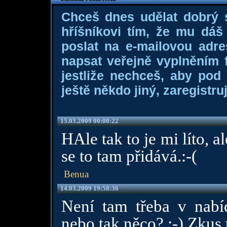
Chceš dnes udělat dobrý
hříšníkovi tím, že mu dá
poslat na e-mailovou adre
napsat veřejně vyplněním f
jestliže nechceš, aby pod
ještě někdo jiný, zaregistruj
15.03.2009 00:00:22
HAle tak to je mi líto, 
se to tam přidává.:-(
Benua
14.03.2009 19:58:36
Není tam třeba v nabí
nebo tak něco? :-) Zkus 