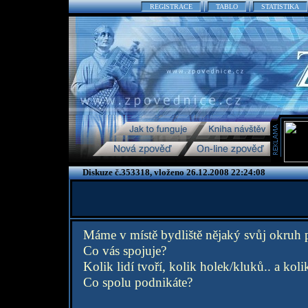
REGISTRACE
TABLO
STATISTIKA
Diskuze č.353318, vloženo 26.12.2008 22:24:08
Máme v místě bydliště nějaký svůj okruh p
Co vás spojuje?
Kolik lidí tvoří, kolik holek/kluků.. a koli
Co spolu podnikáte?