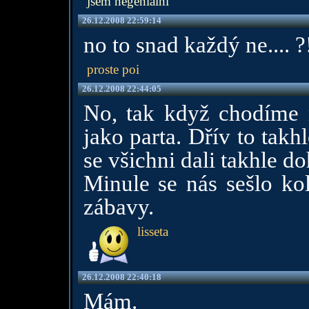
jsem negeniální
26.12.2008 22:59:14
no to snad každý ne.... ?
proste poi
26.12.2008 22:44:05
No, tak když chodíme 
jako parta. Dřív to takh
se všichni dali takhle d
Minule se nás sešlo kol
zábavy.
lisseta
26.12.2008 22:40:18
Mám.