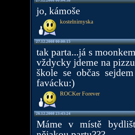
27.12.2008 00:04:38
jo, kámoše
kostelnimyska
27.12.2008 00:00:15
tak parta...já s moonke
vždycky jdeme na pizzu,
škole se občas sejde
favácku:)
ROCKer Forever
26.12.2008 23:43:24
Máme v místě bydlišt
nějakou partu???