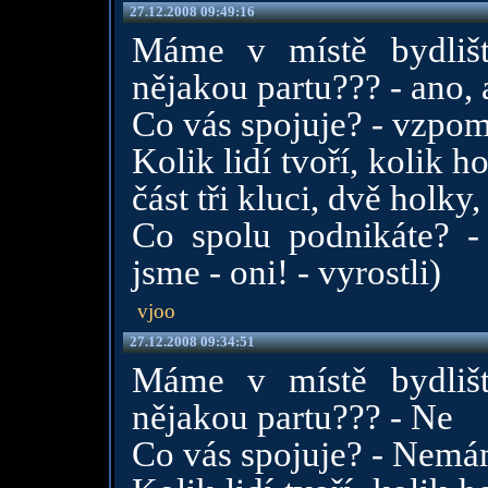
27.12.2008 09:49:16
Máme v místě bydlišt
nějakou partu??? - ano, 
Co vás spojuje? - vzpo
Kolik lidí tvoří, kolik h
část tři kluci, dvě holky,
Co spolu podnikáte? -
jsme - oni! - vyrostli)
vjoo
27.12.2008 09:34:51
Máme v místě bydlišt
nějakou partu??? - Ne
Co vás spojuje? - Nemám