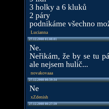
3 holky a 6 kluků
2 páry
podnikáme všechno mo
Lucianna
27.12.2008 01:08:01
Ne.
Neřikám, že by se tu pá
ale nejsem hulič...
novakovaaa
27.12.2008 00:59:34
Ne
xZdenish
27.12.2008 00:27:59