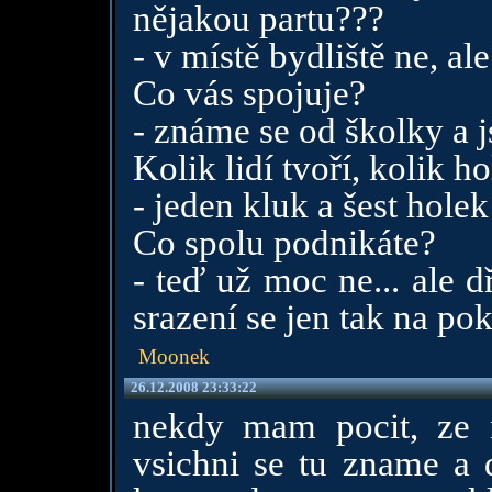
nějakou partu???
- v místě bydliště ne, al
Co vás spojuje?
- známe se od školky a j
Kolik lidí tvoří, kolik h
- jeden kluk a šest holek
Co spolu podnikáte?
- teď už moc ne... ale 
srazení se jen tak na po
Moonek
26.12.2008 23:33:22
nekdy mam pocit, ze n
vsichni se tu zname a d