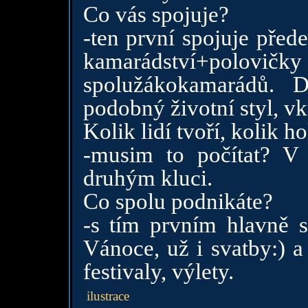
Co vás spojuje?
-ten první spojuje před
kamarádství+pol
spolužákokamarádů. 
podobný životní styl, vk
Kolik lidí tvoří, kolik h
-musim to počítat? V
druhým kluci.
Co spolu podnikáte?
-s tím prvním hlavně s
Vánoce, už i svatby:) a
festivaly, výlety.
ilustrace