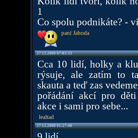
Kolik lidí tvoří, kolik h
1
Co spolu podnikáte? - v
paní Jahoda
27.12.2008 07:03:33
Cca 10 lidí, holky a kl
rýsuje, ale zatím to t
skauta a teď zas vedeme
pořádání akcí pro dět
akce i sami pro sebe...
lealtad
27.12.2008 01:27:40
9 lidí