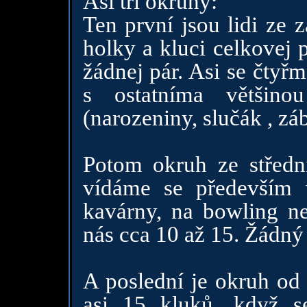
Asi tři okruhy:
Ten první jsou lidi ze 
holky a kluci celkovej 
žádnej pár. Asi se čtyř
s ostatníma většino
(narozeniny, slučák , záb
Potom okruh ze středn
vídáme se především
kavárny, na bowling ne
nás cca 10 až 15. Žádný 
A poslední je okruh od 
asi 15 kluků, když s