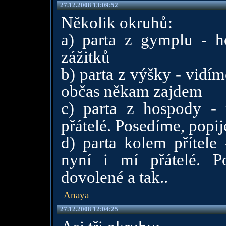
27.12.2008 13:09:52
Několik okruhů:
a) parta z gymplu - h
zážitků
b) parta z výšky - vidí
občas někam zajdem
c) parta z hospody - m
přátelé. Posedíme, popi
d) parta kolem přítele 
nyní i mí přátelé. Po
dovolené a tak..
Anaya
27.12.2008 12:04:25