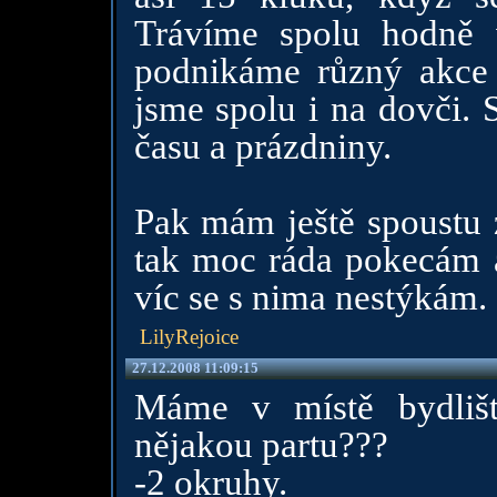
Trávíme spolu hodně 
podnikáme různý akce 
jsme spolu i na dovči. 
času a prázdniny.
Pak mám ještě spoustu 
tak moc ráda pokecám a
víc se s nima nestýkám.
LilyRejoice
27.12.2008 11:09:15
Máme v místě bydlišt
nějakou partu???
-2 okruhy.