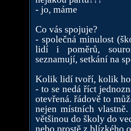
- jo, máme
Co vás spojuje?
- společná minulost (šk
lidí i poměrů, souro
seznamují, setkání na sp
Kolik lidí tvoří, kolik h
- to se nedá říct jednozn
otevřená. řádově to můž
nejen místních vlastně.
většinou do školy do ved
nebo prostě z blízkého o