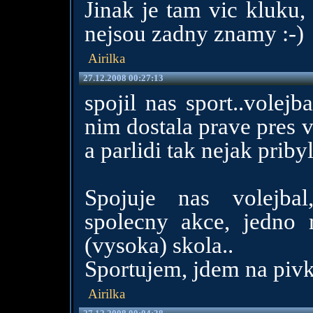
Jinak je tam vic kluku,
nejsou zadny znamy :-)
Airilka
27.12.2008 00:27:13
spojil nas sport..volej
nim dostala prave pres v
a parlidi tak nejak pribyl
Spojuje nas volejbal
spolecny akce, jedno 
(vysoka) skola..
Sportujem, jdem na pivko
Airilka