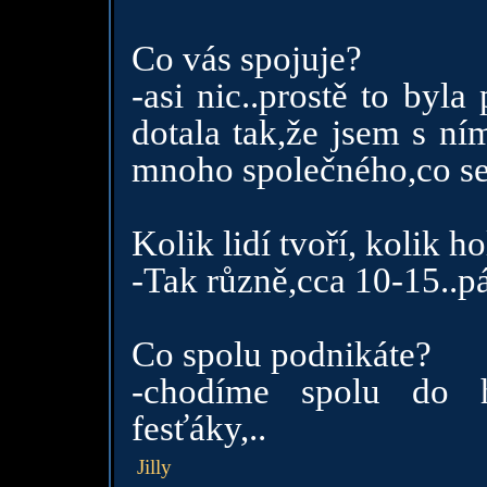
Co vás spojuje?
-asi nic..prostě to byla
dotala tak,že jsem s ní
mnoho společného,co se
Kolik lidí tvoří, kolik h
-Tak různě,cca 10-15..p
Co spolu podnikáte?
-chodíme spolu do h
fesťáky,..
Jilly