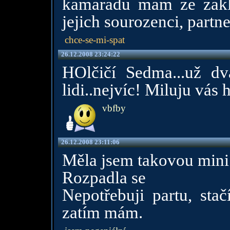
kamaradu mam ze zakla
jejich sourozenci, partne
chce-se-mi-spat
26.12.2008 23:24:22
HOlčičí Sedma...už dva 
lidi..nejvíc! Miluju vás 
vbfby
26.12.2008 23:11:06
Měla jsem takovou mini
Rozpadla se
Nepotřebuji partu, stač
zatím mám.