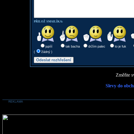
PŘILOŽ SMAILÍKA:
jupííí
tak bacha
držím palec
to je fuk
(
žádný )
Změňte sv
Slevy do obch
REKLAMA