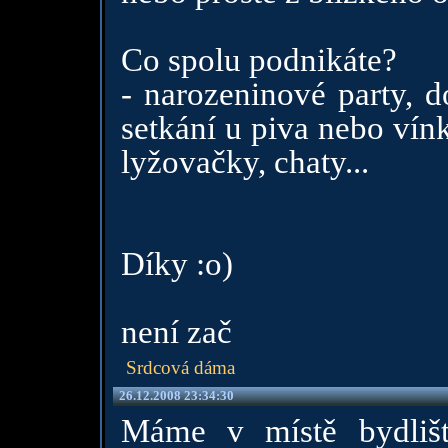
Co spolu podnikáte?
- narozeninové party, 
setkání u piva nebo vínk
lyžovačky, chaty...
Díky :o)
není zač
Srdcová dáma
26.12.2008 23:34:30
Máme v místě bydlišt