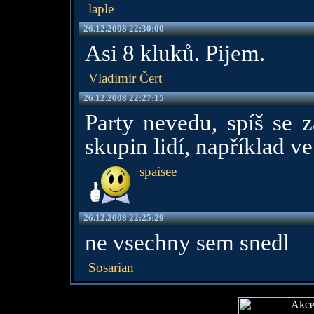
laple
26.12.2008 22:30:00
Asi 8 kluků. Pijem.
Vladimír Čert
26.12.2008 22:27:15
Party nevedu, spíš se 
skupin lidí, například ve 
spaisee
26.12.2008 22:25:29
ne vsechny sem snedl
Sosarian