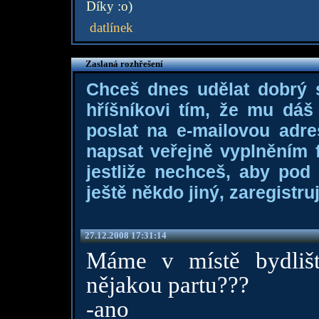
Díky :o)
datlínek
Zaslaná rozhřešení
Chceš dnes udělat dobrý
hříšníkovi tím, že mu dá
poslat na e-mailovou adre
napsat veřejně vyplněním f
jestliže nechceš, aby pod
ještě někdo jiný, zaregistruj
27.12.2008 17:31:14
Máme v místě bydlišt
nějakou partu???
-ano