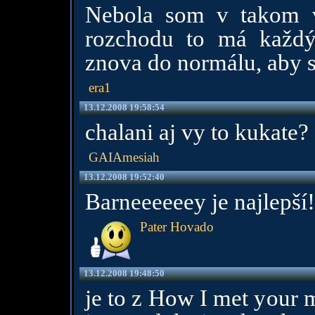
Nebola som v takom v
rozchodu to má každ
znova do normálu, aby s
era1
13.12.2008 19:58:54
chalani aj vy to kukate?
GAIAmesiah
13.12.2008 19:52:40
Barneeeeeey je najlepší!
Pater Hovado
13.12.2008 19:48:50
je to z How I met your m