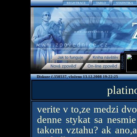
REGISTRACE
TABLO
STATISTIKA
Diskuze č.350537, vloženo 13.12.2008 19:22:25
platin
verite v to,ze medzi dv
denne stykat sa nesmie
takom vztahu? ak ano,a