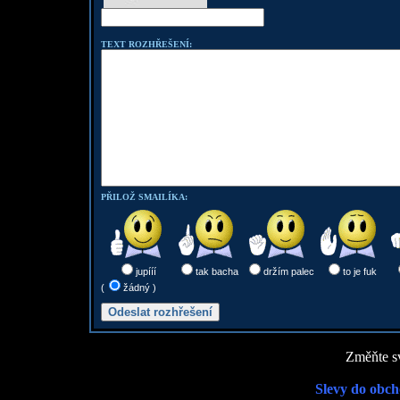
TEXT ROZHŘEŠENÍ:
PŘILOŽ SMAILÍKA:
jupííí
tak bacha
držím palec
to je fuk
(
žádný )
Změňte sv
Slevy do obch