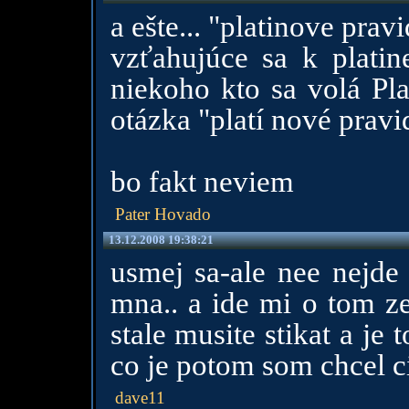
a ešte... "platinove prav
vzťahujúce sa k plati
niekoho kto sa volá Plati
otázka "platí nové pravi
bo fakt neviem
Pater Hovado
13.12.2008 19:38:21
usmej sa-ale nee nejde
mna.. a ide mi o tom ze
stale musite stikat a je
co je potom som chcel ci
dave11