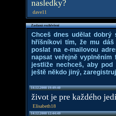
nasledky?
dave11
Zaslaná rozhřešení
Chceš dnes udělat dobrý
hříšníkovi tím, že mu dá
poslat na e-mailovou adre
napsat veřejně vyplněním f
jestliže nechceš, aby pod
ještě někdo jiný, zaregistruj
14.12.2008 19:49:40
život je pre každého je
Elisabeth18
14.12.2008 12:44:49