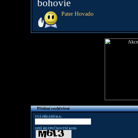
bohovie
Pater Hovado
Přidání rozhřešení
TVÁ PŘEZDÍVKA:
OPIŠ BEZPEČNOSTNÍ KOD: