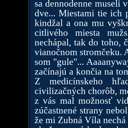
sa dennodenne museli vi
dve... Miestami tie ich
kindžal a ona mu vyškr
citlivého miesta muž
nechápal, tak do toho, 
vianočnom stromčeku. A 
som "gule"... Aaaanyway
začínajú a končia na tom
Z medicínskeho hľad
civilizačných chorôb, m
z vás mal možnosť vid
zúčastnené strany nebol
že mi Zubná Víla nechá