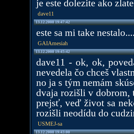
je este dolezite ako zlate.
dave11
13.12.2008 19:47:42
este sa mi take nestalo....
GAIAmesiah
13.12.2008 19:45:42
dave11 - ok, ok, poved
nevedela čo chceš vlast
no ja s tým nemám skúse
dvaja rozišli v dobrom,
prejsť, veď život sa ne
rozišli neodídu do cudzi
USMEJ-sa
13.12.2008 19:43:00