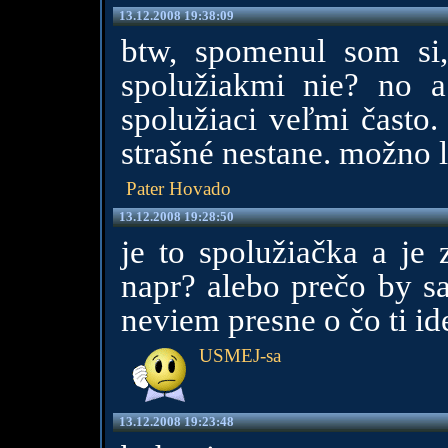
13.12.2008 19:38:09
btw, spomenul som si,
spolužiakmi nie? no a
spolužiaci veľmi často.
strašné nestane. možno l
Pater Hovado
13.12.2008 19:28:50
je to spolužiačka a je 
napr? alebo prečo by s
neviem presne o čo ti id
USMEJ-sa
13.12.2008 19:23:48