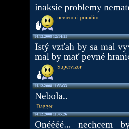
inaksie problemy nemat
neviem ci poradim
14.12.2008 12:14:25
Istý vzťah by sa mal vy
mal by mať pevné hrani
Supervizor
14.12.2008 11:53:33
Nebola..
Dagger
14.12.2008 11:45:26
Onéééé... nechcem by