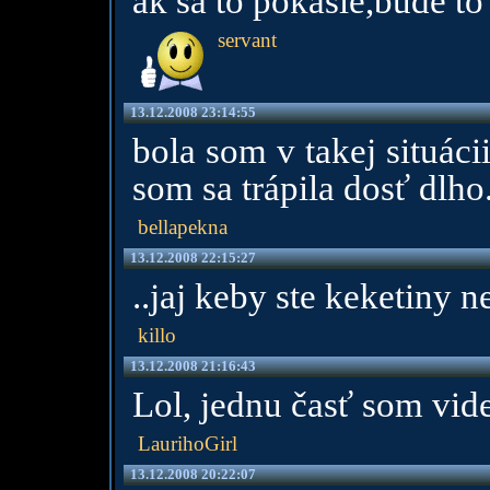
ak sa to pokasle,bude to 
servant
13.12.2008 23:14:55
bola som v takej situác
som sa trápila dosť dlho.
bellapekna
13.12.2008 22:15:27
..jaj keby ste keketiny ne
killo
13.12.2008 21:16:43
Lol, jednu časť som vi
LaurihoGirl
13.12.2008 20:22:07