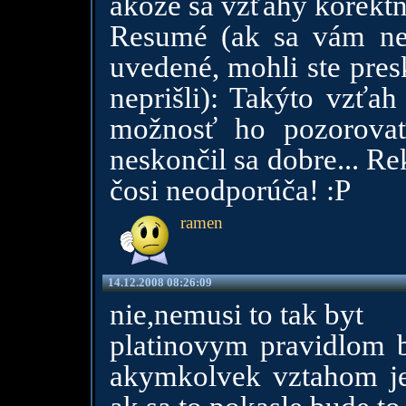
akože sa vzťahy korekt
Resumé (ak sa vám nec
uvedené, mohli ste pres
neprišli): Takýto vzťa
možnosť ho pozorova
neskončil sa dobre... R
čosi neodporúča! :P
ramen
14.12.2008 08:26:09
nie,nemusi to tak byt
platinovym pravidlom b
akymkolvek vztahom je