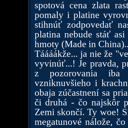
spotová cena zlata ras
pomaly i platine vyrov
stihnúť zodpovedať na
platina nebude stáť as
hmoty (Made in China)..
Táááákže... ja nie že "v
vyvinúť...! Je pravda, 
z pozorovania iba 
vzniknuvšieho i krachn
obaja zúčastnení sa pria
či druhá - čo najskôr 
Zemi skončí. Ty woe! Si
megatunové nálože, čo