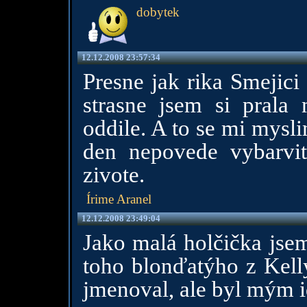
dobytek
12.12.2008 23:57:34
Presne jak rika Smejici
strasne jsem si prala 
oddile. A to se mi mysli
den nepovede vybarv
zivote.
Írime Aranel
12.12.2008 23:49:04
Jako malá holčička jse
toho blonďatýho z Kelly
jmenoval, ale byl mým id