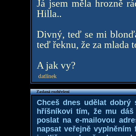
Já jsem měla hrozně rá
Hilla..
Divný, teď se mi blonďá
teď řeknu, že za mlada t
A jak vy?
datlínek
Zaslaná rozhřešení
Chceš dnes udělat dobrý
hříšníkovi tím, že mu dá
poslat na e-mailovou adre
napsat veřejně vyplněním f