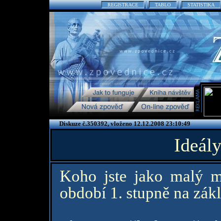
REGISTRACE
TABLO
STATISTIKA
Diskuze č.350392, vloženo 12.12.2008 23:10:49
Ideály
Koho jste jako malý m
období 1. stupně na zákl