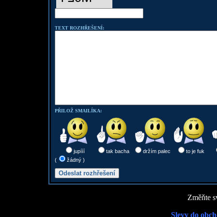
TEXT ROZHŘEŠENÍ:
PŘILOŽ SMAILÍKA:
jupííí
tak bacha
držím palec
to je fuk
(
žádný )
Změňte sv
Slevy do obch