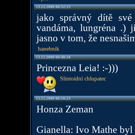
13.12.2008 00:52:15
jako správný dítě své
vandáma, lungréna .) j
jasno v tom, že nesnaši
hanebnik
13.12.2008 00:48:34
Princezna Leia! :-)))
Slintoidní chlupatec
13.12.2008 00:10:23
Honza Zeman
Gianella: Ivo Mathe byl 