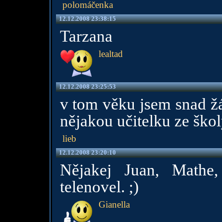
polomáčenka
12.12.2008 23:38:15
Tarzana
lealtad
12.12.2008 23:25:53
v tom věku jsem snad ž
nějakou učitelku ze škol
lieb
12.12.2008 23:20:10
Nějakej Juan, Mathe
telenovel. ;)
Gianella