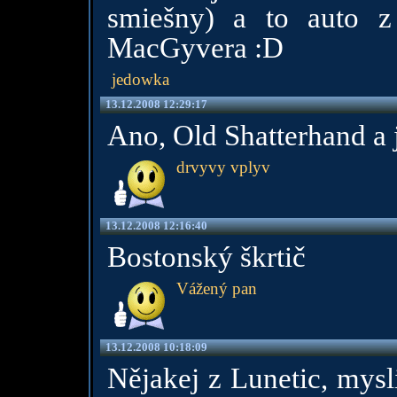
smiešny) a to auto z
MacGyvera :D
jedowka
13.12.2008 12:29:17
Ano, Old Shatterhand a j
drvyvy vplyv
13.12.2008 12:16:40
Bostonský škrtič
Vážený pan
13.12.2008 10:18:09
Nějakej z Lunetic, mysl