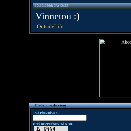
12.12.2008 23:12:55
Vinnetou :)
OutsideLife
Přidání rozhřešení
TVÁ PŘEZDÍVKA:
OPIŠ BEZPEČNOSTNÍ KOD: