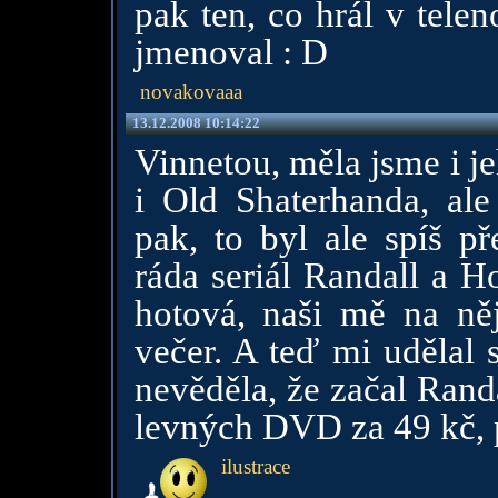
pak ten, co hrál v tele
jmenoval : D
novakovaaa
13.12.2008 10:14:22
Vinnetou, měla jsme i j
i Old Shaterhanda, ale 
pak, to byl ale spíš p
ráda seriál Randall a H
hotová, naši mě na něj
večer. A teď mi udělal s
nevěděla, že začal Rand
levných DVD za 49 kč, 
ilustrace