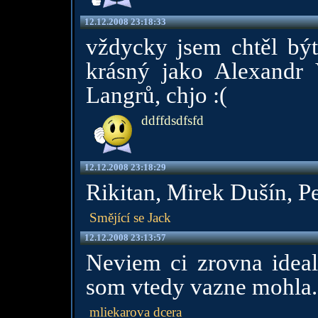
12.12.2008 23:18:33
vždycky jsem chtěl být
krásný jako Alexandr
Langrů, chjo :(
ddffdsdfsfd
12.12.2008 23:18:29
Rikitan, Mirek Dušín, Pe
Smějící se Jack
12.12.2008 23:13:57
Neviem ci zrovna ideal
som vtedy vazne mohla.
mliekarova dcera