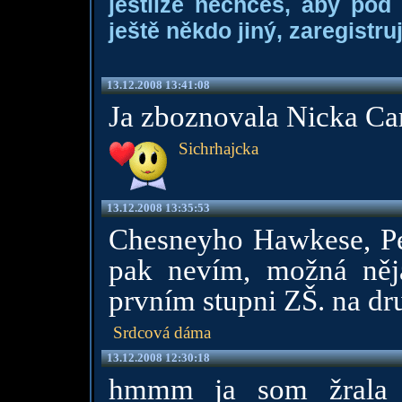
jestliže nechceš, aby pod
ještě někdo jiný, zaregistruj
13.12.2008 13:41:08
Ja zboznovala Nicka Car
Sichrhajcka
13.12.2008 13:35:53
Chesneyho Hawkese, Per
pak nevím, možná něj
prvním stupni ZŠ. na dr
Srdcová dáma
13.12.2008 12:30:18
hmmm ja som žrala B