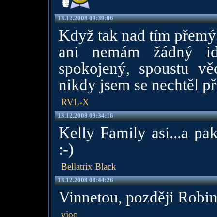
13.12.2008 09:39:06
Když tak nad tím přemýš
ani nemám žádný id
spokojený, spoustu vě
nikdy jsem se nechtěl p
RVL-X
13.12.2008 09:34:16
Kelly Family asi...a p
:-)
Bellatrix Black
13.12.2008 08:44:26
Vinnetou, později Robin
vjoo