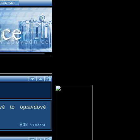
KONTAKT
kové to opravdové
18
VYMAZAT