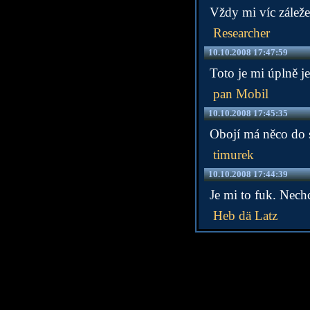
Vždy mi víc záleže
Researcher
10.10.2008 17:47:59
Toto je mi úplně je
pan Mobil
10.10.2008 17:45:35
Obojí má něco do s
timurek
10.10.2008 17:44:39
Je mi to fuk. Nechc
Heb dä Latz