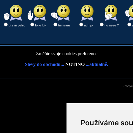
a
držím palec
to je fuk
tumáááš
ach jo
no nééé ?!
Změňte svoje cookies preference
Slevy do obchodu...
NOTINO
...aktuálně.
Copyr
Používáme sou