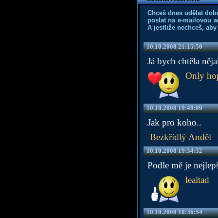
Chceš dnes udělat dob
poslat na e-mailovou a
A jestliže nechceš, aby
10.10.2008 21:15:50
Já bych chtěla něj
Only ho
10.10.2008 19:49:09
Jak pro koho..
Bezkřídlý Anděl
10.10.2008 19:34:32
Podle mě je nejlepš
lealtad
10.10.2008 18:36:54