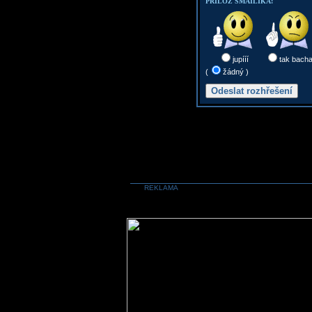
PŘILOŽ SMAILÍKA:
jupííí
tak bach
(
žádný )
REKLAMA