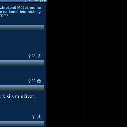
ozhřešení! Můžeš mu ho
 na konci této stránky.
ZDE
!
28
22
k si s ní užívat.