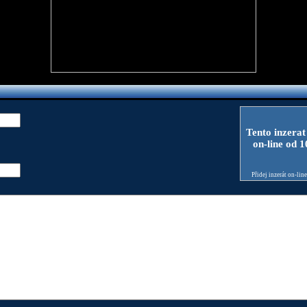
Tento inzerat
on-line od 
Přidej inzerát on-lin