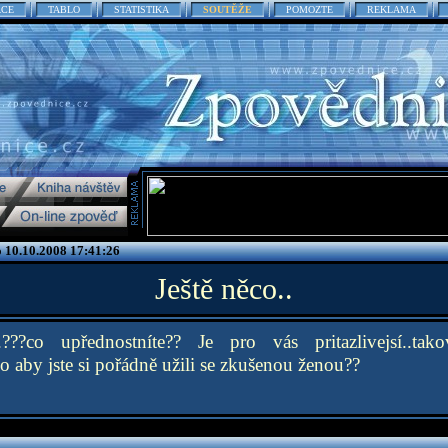
ACE
TABLO
STATISTIKA
SOUTĚŽE
POMOZTE
REKLAMA
o 10.10.2008 17:41:26
Ještě něco..
.???co upřednostníte?? Je pro vás pritazlivejsí..ta
o aby jste si pořádně užili se zkušenou ženou??