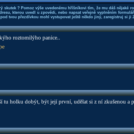
rý skutek ? Pomoz výše uvedenému hříšníkovi tím, že mu dáš nějaké r
dresu, kterou uvedl u zpovědi, nebo napsat veřejně vyplněním formuláře
 pod tvou přezdívkou mohl vystupovat ještě někdo jiný, zaregistruj si ji
akýho roztomilýho panice..
pe
í tu holku dobýt, být její první, udělat si z ní zkušenou a pa