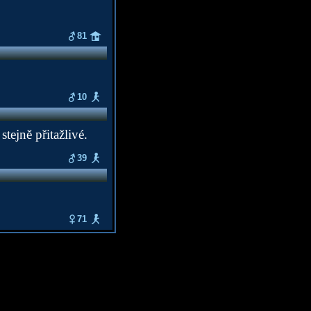
81
10
tejně přitažlivé.
39
71