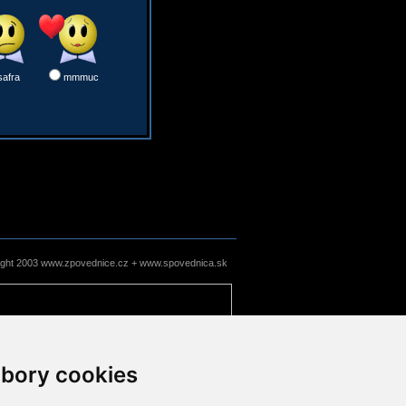
safra
mmmuc
ight 2003 www.zpovednice.cz + www.spovednica.sk
bory cookies