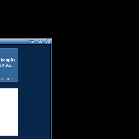
 koupíte
100 Kč.
e od 100 Kč