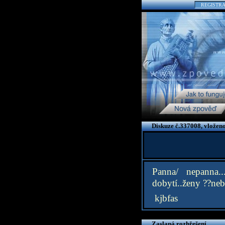
REGISTR
Diskuze č.337008, vložen
Panna/ nepanna..
dobytí..ženy ??neb
kjbfas
Zaslaná rozhřešení