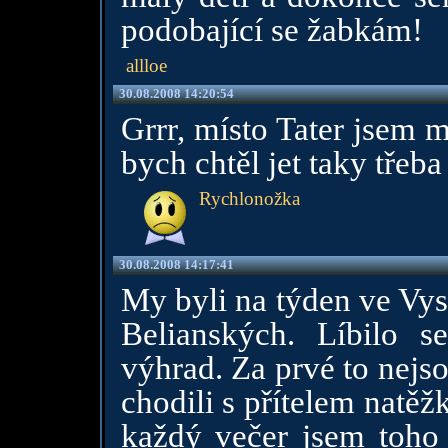
podobající se žabkám!
allloe
30.08.2008 14:20:54
Grrr, místo Tater jsem m
bych chtěl jet taky třeba 
Rychlonožka
30.08.2008 14:17:41
My byli na týden ve Vys
Belianských. Líbilo 
výhrad. Za prvé to nejso
chodili s přítelem natěž
každý večer jsem toho 