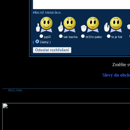
PŘILOŽ SMAILÍKA:
jupííí
tak bacha
držím palec
to je fuk
(
žádný )
Změňte sv
Slevy do obch
REKLAMA