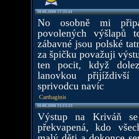
30.08.2008 17:35:41
No osobně mi připad
povolených výšlapů te
zábavné jsou polské tatry
za špičku považuji výstu
ten pocit, když dole
lanovkou přijíždivší 
sprivodcu navíc
Carthaginis
30.08.2008 15:15:15
Výstup na Kriváň se
překvapená, kdo všech
malý děti a dokonce sem