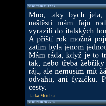
30.08.2008 21:12:19
Mno, taky bych jela, 
naštěstí mám fajn rod
vyrazili do italských ho
A příští rok možná poj
zatim byla jenom jednou
Mám ráda, když je to tr
tak, nebo třeba žebřík
ráji, ale nemusim mít ž
odvahu, ani fyzičku. P
cesty.
Jarka Metelka
30.08.2008 20:26:32