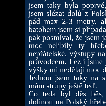
jsem taky byla poprvé
jsem slézat dolů z Pols
pád max 2-3 metry, al
batohem jsem si připada
pak posmíval, že jsem 
moc nelíbily ty hřeb
nepřátelské, výstupy na
průvodcem. Lezli jsme je
výšky mi nedělají moc d
Jednou jsem taky na s
mám strupy ještě teď.
Co teda byl děs běs,
dolinou na Polský hřeb