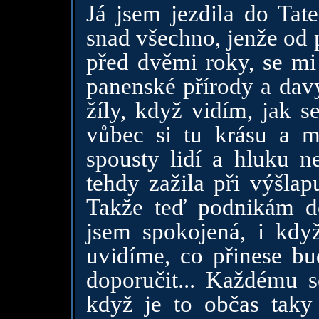
Já jsem jezdila do Tat
snad všechno, jenže od 
před dvěmi roky, se mi 
panenské přírody a davy
žíly, když vidím, jak 
vůbec si tu krásu a ma
spousty lidí a hluku 
tehdy zažila při výšlap
Takže teď podnikám d
jsem spokojená, i kdy
uvidíme, co přinese bud
doporučit... Každému se
když je to občas taky 