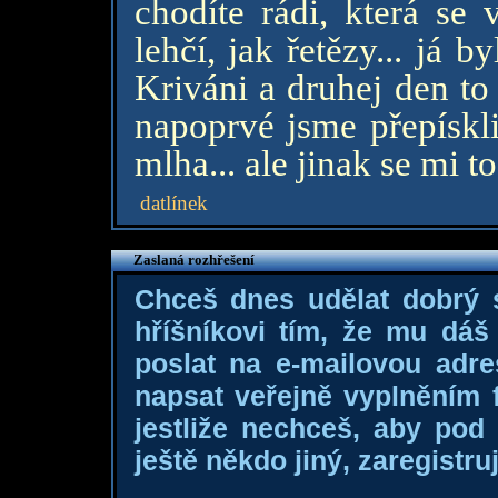
chodíte rádi, která se
lehčí, jak řetězy... já 
Kriváni a druhej den to
napoprvé jsme přepískli
mlha... ale jinak se mi to
datlínek
Zaslaná rozhřešení
Chceš dnes udělat dobrý
hříšníkovi tím, že mu dá
poslat na e-mailovou adre
napsat veřejně vyplněním f
jestliže nechceš, aby pod
ještě někdo jiný, zaregistruj