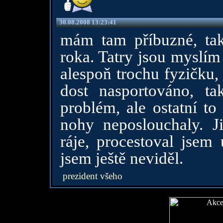
30.08.2008 13:23:41
mám tam příbuzné, tak
roka. Tatry jsou myslím
alespoň trochu fyzičku,
dost nasportováno, t
problém, ale ostatní to
nohy neposlouchaly. J
ráje, procestoval jsem 
jsem ještě neviděl.
prezident všeho