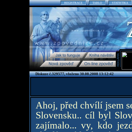
REGISTRACE
TABLO
STATISTIKA
Diskuze č.329577, vloženo 30.08.2008 13:12:42
Ahoj, před chvílí jsem s
Slovensku.. cíl byl Slo
zajímalo... vy, kdo jez