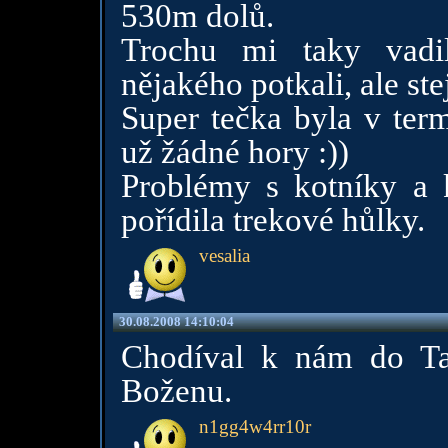
530m dolů.
Trochu mi taky vadi
nějakého potkali, ale stej
Super tečka byla v ter
už žádné hory :))
Problémy s kotníky a 
pořídila trekové hůlky.
vesalia
30.08.2008 14:10:04
Chodíval k nám do Tat
Boženu.
n1gg4w4rr10r