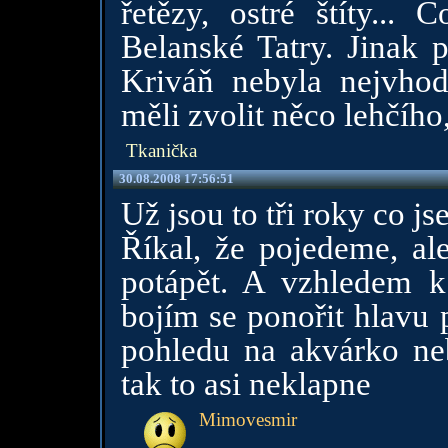
řetězy, ostré štíty..
Belanské Tatry. Jinak p
Kriváň nebyla nejvhodn
měli zvolit něco lehčího
Tkanička
30.08.2008 17:56:51
Už jsou to tři roky co j
Říkal, že pojedeme, al
potápět. A vzhledem k
bojím se ponořit hlavu 
pohledu na akvárko neb
tak to asi neklapne
Mimovesmir