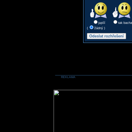
jupííí
tak bach
(
žádný )
REKLAMA