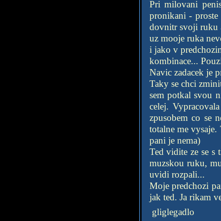
Pri milovani peni
pronikani - proste
dovnitr svoji ruku
uz mooje ruka nevej
i jako v predchozi
kombinace... Pouzi
Navic zadacek je p
Taky se chci zmini
sem potkal svou ni
celej. Vypracoval
zpusobem co se ne
totalne me vysaje. 
pani je nema)
Ted vidite ze se s
muzskou ruku, muze
uvidi rozpali...
Moje predchozi par
jak ted. Ja rikam vet
gliglegadlo