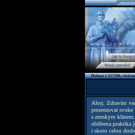
REGISTR
Diskuze č.327586, vložen
Ahoj. Zdravim vse
prezentovat svoke
s zenskym klinem. 
oblibena praktika j
i skoro celou druh