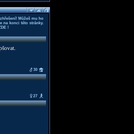
ozhřešení! Můžeš mu ho
 na konci této stránky.
ZDE
!
pšovat.
30
27