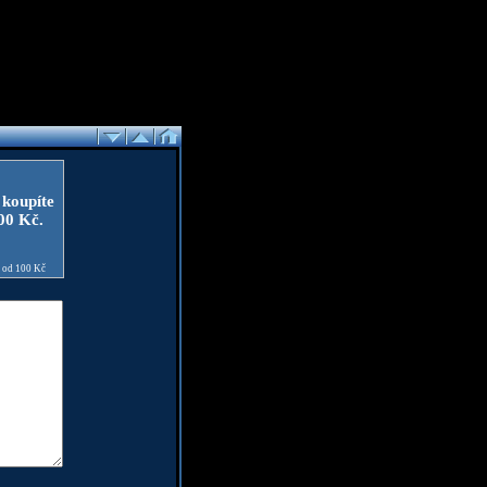
 koupíte
100 Kč.
e od 100 Kč