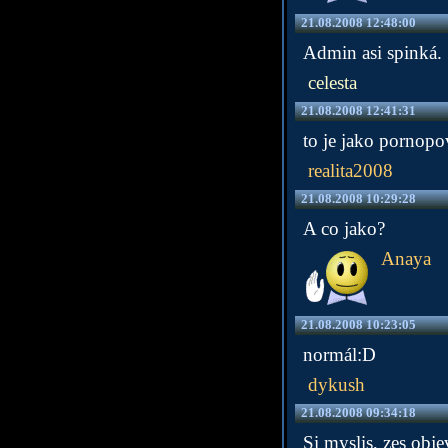
21.08.2008 12:48:00
Admin asi spinká.
celesta
21.08.2008 12:41:31
to je jako pornopo
realita2008
21.08.2008 10:29:28
A co jako?
Anaya
21.08.2008 10:23:05
normál:D
dykush
21.08.2008 09:34:18
Si myslis, zes obje