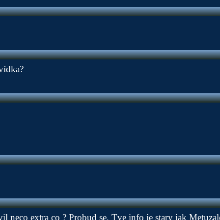
vídka?
vil neco extra co ? Probud se, Tve info je stary jak Metuzal