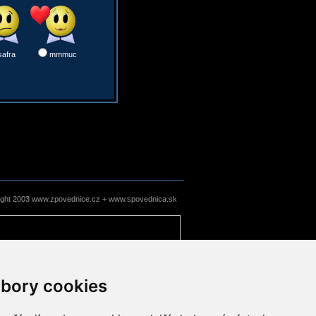
safra
mmmuc
ight 2003 www.zpovednice.cz + www.spovednica.sk
bory cookies