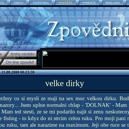
ACE
TABLO
STATISTIKA
SOUTĚŽE
POMOZTE
REKLAMA
o 21.08.2008 08:23:59
velke dirky
chny co si mysli ze maji na sex moc velkou dirku. Bud
 nazory... Jsem uplne normalni chlap - 'DOLNAK' - Mam 
Mam ted stesti, ze se mi podarilo najit si zenu neskutec
e fisting - to kdyz do ni strcim celou ruku. Pro moji pani
ou ruku, tam ale narazime na maximum. Jeji obe ruce se 