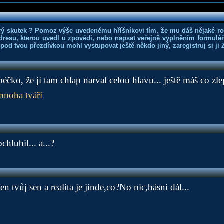
rý skutek ? Pomoz výše uvedenému hříšníkovi tím, že mu dáš nějaké r
dresu, kterou uvedl u zpovědi, nebo napsat veřejně vyplněním formuláře
 pod tvou přezdívkou mohl vystupovat ještě někdo jiný, zaregistruj si ji
éčko, že jí tam chlap narval celou hlavu... ještě máš co zle
mnoha tváří
chlubil... a...?
en tvůj sen a realita je jinde,co?No nic,básni dál...