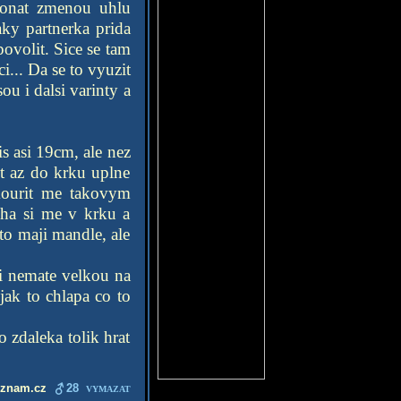
ekonat zmenou uhlu
aky partnerka prida
ovolit. Sice se tam
i... Da se to vyuzit
u i dalsi varinty a
s asi 19cm, ale nez
it az do krku uplne
 kourit me takovym
cha si me v krku a
 to maji mandle, ale
ji nemate velkou na
jak to chlapa co to
 zdaleka tolik hrat
eznam.cz
28
VYMAZAT