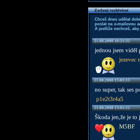
Zaslaná rozhřešení
Chceš dnes udělat dob
poslat na e-mailovou a
A jestliže nechceš, aby
21.08.2008 16:21:32
jednou jsem viděl p
jezevec 
21.08.2008 15:01:13
no super, tak ses po
p1e2t3r4a5
21.08.2008 13:02:22
Škoda jen,že je to j
M5BF