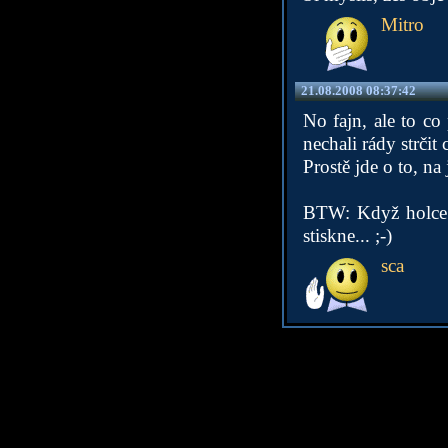
Mitro
21.08.2008 08:37:42
No fajn, ale to co 
nechali rády strčit
Prostě jde o to, na 
BTW: Když holce b
stiskne... ;-)
sca