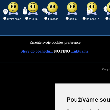
a
držím palec
to je fuk
tumáááš
ach jo
no nééé ?!
Změňte svoje cookies preference
Slevy do obchodu...
NOTINO
...aktuálně.
Copyr
Používáme sou