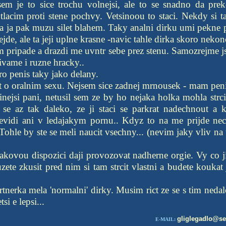
sem je to sice trochu volnejsi, ale to se snadno da pr
 tlacim proti stene pochvy. Vetsinoou to staci. Nekdy si t
 a ja pak muzu silet blahem. Taky analni dirku umi pekne p
de, ale ta jeji uplne krasne -navic tahle dirka skoro nekonc
m pripade a drazdi me uvntr sebe prez stenu. Samozrejme jso
vame i ruzne hracky..
ro penis taky jako delany.
t o oralnim sexu. Nejsem sice zadnej mrnousek - mam peni
nejsi pani, netusil sem ze by ho nejaka holka mohla strc
a se az tak daleko, ze ji staci se parkrat nadechnout a
vidi ani v ledajakym pornu.. Kdyz to na me prijde ne
Tohle by ste se meli naucit vsechny... (nevim jaky vliv na
 takovou dispozici daji provozovat nadherne orgie. Vy co 
te zkusit pred nim si tam strcit vlastni a budete koukat 
tnerka mela 'normalni' dirky. Musim rict ze se s tim nedalo
si e lepsi...
gliglegadlo@s
E-MAIL: