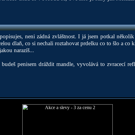
popisujes, neni zádná zvláštnost. I já jsem potkal několik
 celou dlaň, co si nechali roztahovat prdelku co to šlo a co 
jakou narazíš...
udeš penisem dráždit mandle, vyvolává to zvracecí refle