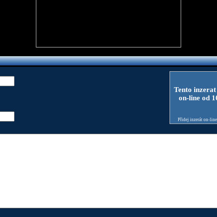
Tento inzerat
on-line od 
Přidej inzerát on-lin