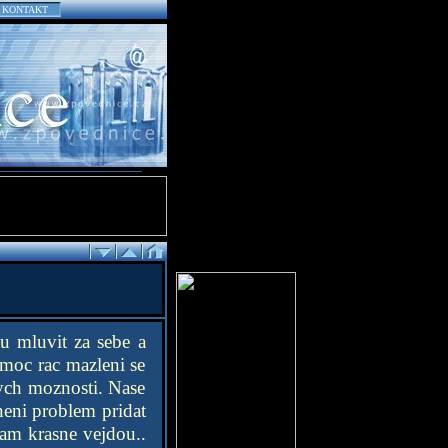
KONTAKT
u mluvit za sebe a
moc rac mazleni se
nych moznosti. Nase
 neni problem pridat
tam krasne vejdou..