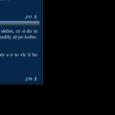
57
 slečen, co si do ní
kouřily až po kořen.
x a o to víc ti ho
96