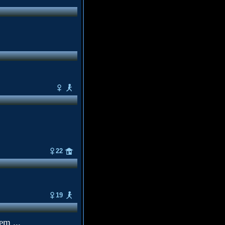
22
19
em ...