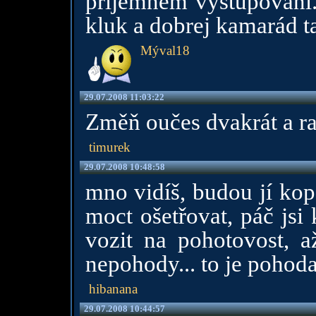
příjemném vystupování. 
kluk a dobrej kamarád ta
Mýval18
29.07.2008 11:03:22
Změň oučes dvakrát a ra
timurek
29.07.2008 10:48:58
mno vidíš, budou jí kop
moct ošetřovat, páč jsi
vozit na pohotovost, a
nepohody... to je pohoda
hibanana
29.07.2008 10:44:57