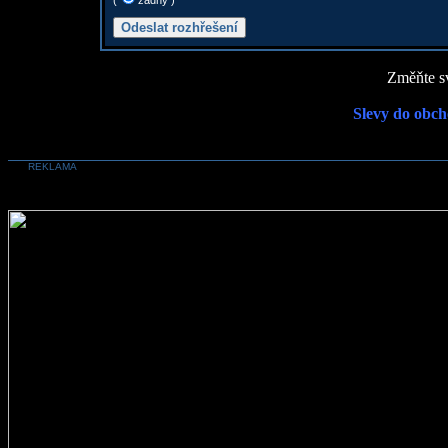
(
žádný )
Změňte sv
Slevy do obch
REKLAMA