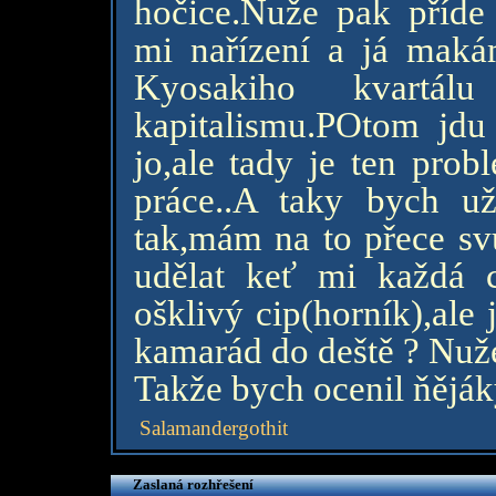
hočice.Nuže pak příde
mi nařízení a já maká
Kyosakiho kvartá
kapitalismu.POtom jd
jo,ale tady je ten pro
práce..A taky bych u
tak,mám na to přece sv
udělat keť mi každá c
ošklivý cip(horník),ale
kamarád do deště ? Nuže 
Takže bych ocenil ňěják
Salamandergothit
Zaslaná rozhřešení