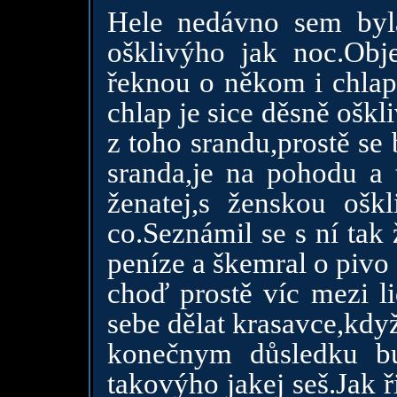
Hele nedávno sem byl
ošklivýho jak noc.Obje
řeknou o někom i chlapi 
chlap je sice děsně oškli
z toho srandu,prostě se 
sranda,je na pohodu a
ženatej,s ženskou ošk
co.Seznámil se s ní tak
peníze a škemral o pivo 
choď prostě víc mezi l
sebe dělat krasavce,když
konečnym důsledku bu
takovýho jakej seš.Jak 