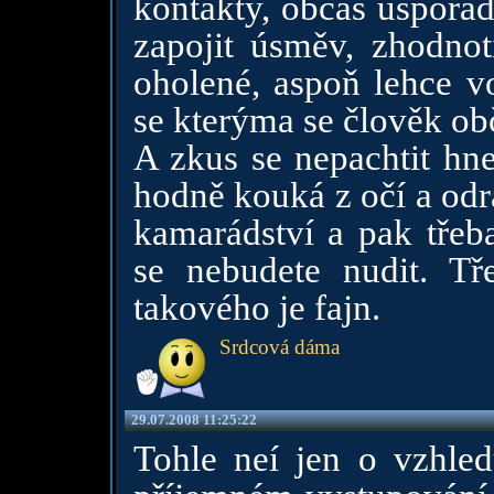
kontakty, občas uspořád
zapojit úsměv, zhodnot
oholené, aspoň lehce v
se kterýma se člověk ob
A zkus se nepachtit hn
hodně kouká z očí a odra
kamarádství a pak třeb
se nebudete nudit. Tř
takového je fajn.
Srdcová dáma
29.07.2008 11:25:22
Tohle neí jen o vzhle