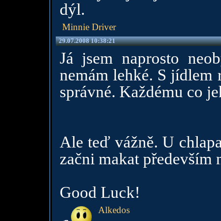
dýl.
Minnie Driver
29.07.2008 10:38:21
Já jsem naprosto neo
nemám lehké. S jídlem ro
správné. Každému co jeho
Ale teď vážně. U chlapa
začni makat především 
Good Luck!
Alkedos