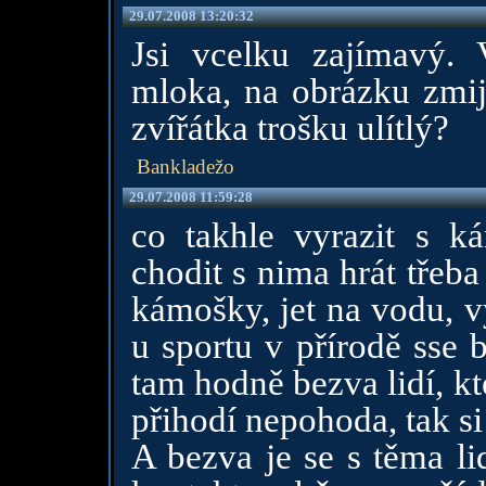
29.07.2008 13:20:32
Jsi vcelku zajímavý.
mloka, na obrázku zmiji
zvířátka trošku ulítlý?
Bankladežo
29.07.2008 11:59:28
co takhle vyrazit s k
chodit s nima hrát třeba
kámošky, jet na vodu, vy
u sportu v přírodě sse
tam hodně bezva lidí, kt
přihodí nepohoda, tak si 
A bezva je se s těma li