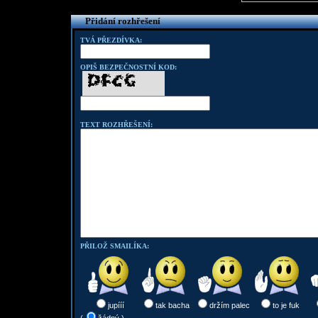
Přidání rozhřešení
TVÁ PŘEZDÍVKA:
OPIŠ BEZPEČNOSTNÍ KOD:
TEXT ROZHŘEŠENÍ:
PŘILOŽ SMAILÍKA:
jupííí
tak bacha
držím palec
to je fuk