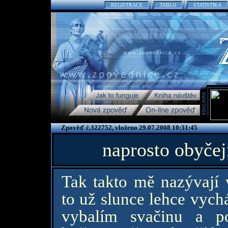
REGISTRACE
TABLO
STATISTIKA
Zpověď č.322752, vloženo 29.07.2008 10:31:45
naprosto obyče
Tak takto mě nazývají 
to už slunce lehce vych
vybalím svačinu a p