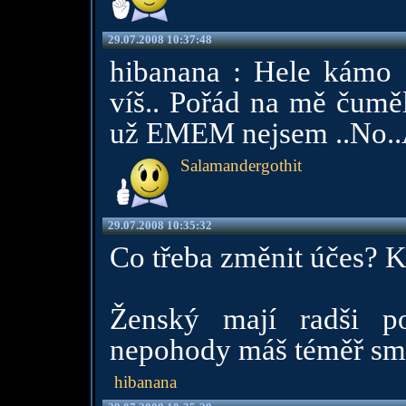
29.07.2008 10:37:48
hibanana : Hele kámo 
víš.. Pořád na mě čuměl
už EMEM nejsem ..No..Asi
Salamandergothit
29.07.2008 10:35:32
Co třeba změnit účes? K
Ženský mají radši p
nepohody máš téměř smů
hibanana