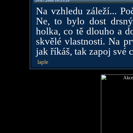
29.07.2008 10:35:29
Na vzhledu záleží... Po
Ne, to bylo dost drsný
holka, co tě dlouho a d
skvělé vlastnosti. Na pr
jak říkáš, tak zapoj své 
laple