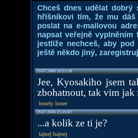
Chceš dnes udělat dobrý
hříšníkovi tím, že mu dá
poslat na e-mailovou adre
napsat veřejně vyplněním f
jestliže nechceš, aby pod
ještě někdo jiný, zaregistruj
29.07.2008 18:55:38
Jee, Kyosakiho jsem tak
zbohatnout, tak vim jak 
lonely loner
29.07.2008 15:19:07
...a kolik ze ti je?
tajnej hajnej