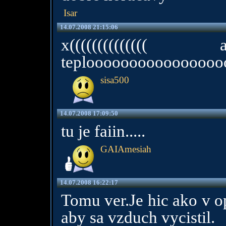
Isar
14.07.2008 21:15:06
x((((((((((
teploooooooooooooooooo
sisa500
14.07.2008 17:09:50
tu je faiin.....
GAIAmesiah
14.07.2008 16:22:17
Tomu ver.Je hic ako v o
aby sa vzduch vycistil.