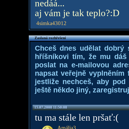
nedáá...
aj vám je tak teplo?:D
4simka43012
Zaslaná rozhřešení
Chceš dnes udělat dobrý
hříšníkovi tím, že mu dá
poslat na e-mailovou adre
napsat veřejně vyplněním f
jestliže nechceš, aby pod
ještě někdo jiný, zaregistruj
15.07.2008 11:50:08
tu ma stále len pršať:(
Amália3