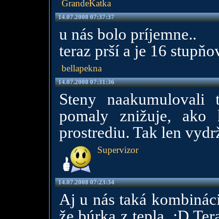
GrandeKatka
14.07.2008 07:37:37
u nás bolo príjemne..
teraz prší a je 16 stupňov.
bellapekna
14.07.2008 07:31:36
Steny naakumulovali t
pomaly znižuje, ako 
prostrediu. Tak len vydr
Supervizor
14.07.2008 07:23:34
Aj u nás taká kombinácia
že búrka z tepla. :D Ter