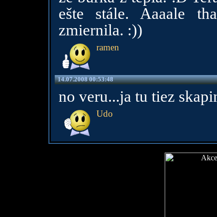
ešte stále. Aaaale th
zmiernila. :))
ramen
14.07.2008 00:53:48
no veru...ja tu tiez skap
Udo