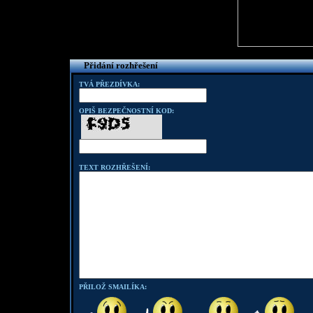
Přidání rozhřešení
TVÁ PŘEZDÍVKA:
OPIŠ BEZPEČNOSTNÍ KOD:
TEXT ROZHŘEŠENÍ:
PŘILOŽ SMAILÍKA: