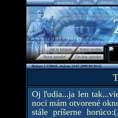
REGISTRACE
TABLO
STATISTIKA
Diskuze č.319644, vloženo 14.07.2008 00:30:42
T
Oj ľudia...ja len tak...v
noci mám otvorené okno
stále príšerne horúco: