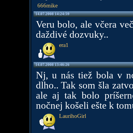
666mike
14.07.2008 14:24:59
Veru bolo, ale včera ve
daždivé dozvuky..
era1
14.07.2008 13:46:26
Nj, u nás tiež bola v n
dlho.. Tak som šla zatv
ale aj tak bolo príšer
nočnej košeli ešte k tom
LaurihoGirl