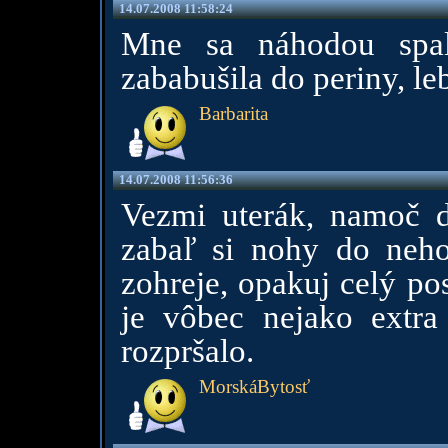
14.07.2008 11:58:24
Mne sa náhodou spal
zababušila do periny, l
Barbarita
14.07.2008 11:56:36
Vezmi uterák, namoč 
zabaľ si nohy do neho
zohreje, opakuj celý po
je vôbec nejako extra
rozpršalo.
MorskáBytosť