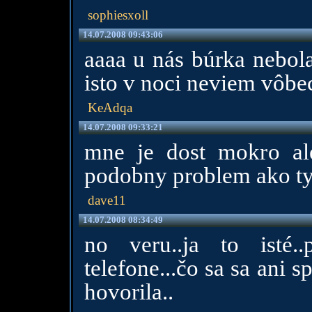
sophiesxoll
14.07.2008 09:43:06
aaaa u nás búrka nebola:
isto v noci neviem vôbec
KeAdqa
14.07.2008 09:33:21
mne je dost mokro a
podobny problem ako ty
dave11
14.07.2008 08:34:49
no veru..ja to isté.
telefone...čo sa sa ani 
hovorila..