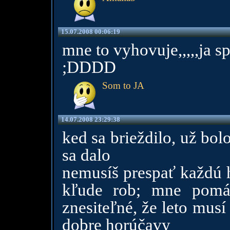
15.07.2008 00:06:19
mne to vyhovuje,,,,,ja sp
;DDDD
Som to JA
14.07.2008 23:29:38
ked sa brieždilo, už bol
sa dalo
nemusíš prespať každú h
kľude rob; mne pomáh
znesiteľné, že leto mus
dobre horúčavy