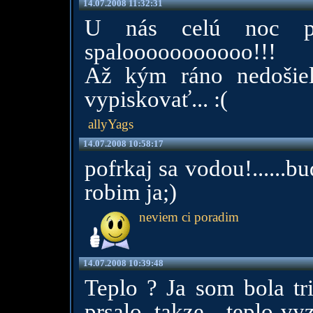
14.07.2008 11:32:31
U nás celú noc pr
spalooooooooooo!!!
Až kým ráno nedošie
vypiskovať... :(
allyYags
14.07.2008 10:58:17
pofrkaj sa vodou!......bu
robim ja;)
neviem ci poradim
14.07.2008 10:39:48
Teplo ? Ja som bola tr
prsalo, takze....teplo v