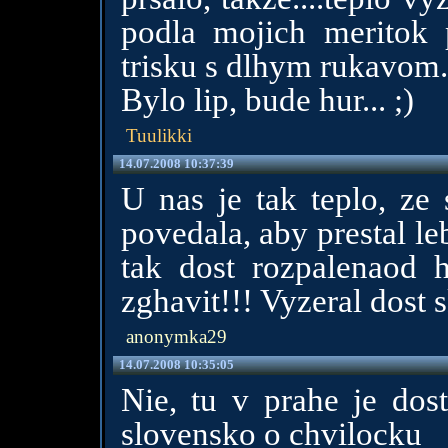
podla mojich meritok 
trisku s dlhym rukavom.
Bylo lip, bude hur... ;)
Tuulikki
14.07.2008 10:37:39
U nas je tak teplo, ze 
povedala, aby prestal l
tak dost rozpalenaod 
zghavit!!! Vyzeral dost s
anonymka29
14.07.2008 10:35:05
Nie, tu v prahe je dos
slovensko o chvilocku