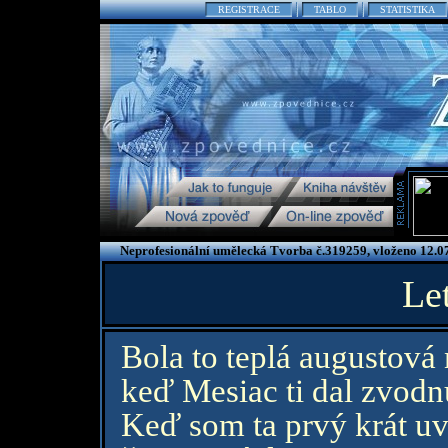
REGISTRACE
TABLO
STATISTIKA
Neprofesionální umělecká Tvorba č.319259, vloženo 12.0
Le
Bola to teplá augustová
keď Mesiac ti dal zvod
Keď som ta prvý krát uv