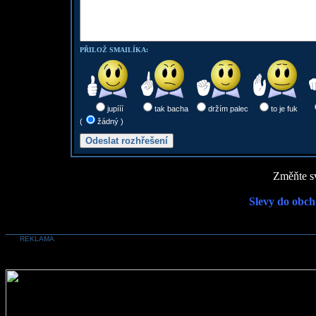
PŘILOŽ SMAILÍKA:
jupííí
tak bacha
držím palec
to je fuk
(
žádný )
Změňte sv
Slevy do obch
REKLAMA