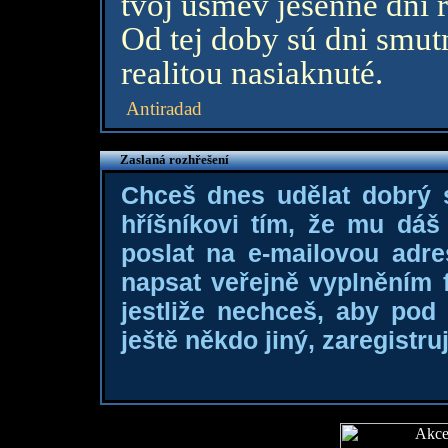
tvoj úsmev jesenne dni r
Od tej doby sú dni smut
realitou nasiaknuté.
Antiradad
Zaslaná rozhřešení
Chceš dnes udělat dobrý
hříšníkovi tím, že mu dá
poslat na e-mailovou adre
napsat veřejně vyplněním f
jestliže nechceš, aby pod
ještě někdo jiný, zaregistruj