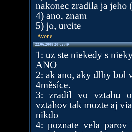
nakonec zradila ja jeho 
4) ano, znam
5) jo, urcite
Avone
22.06.2008 20:02:49
1: uz ste niekedy s niek
ANO
2: ak ano, aky dlhy bol 
4měsíce.
3: zradil vo vztahu o
vztahov tak mozte aj via
nikdo
4: poznate vela parov 