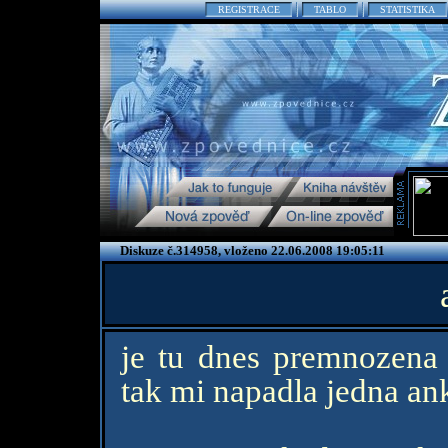
REGISTRACE
TABLO
STATISTIKA
Diskuze č.314958, vloženo 22.06.2008 19:05:11
je tu dnes premnozena 
tak mi napadla jedna an