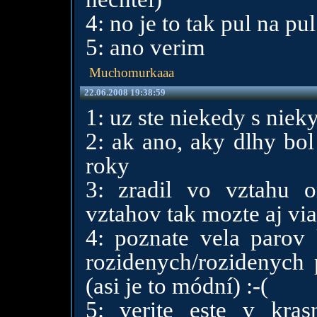
4: no je to tak pul na pul
5: ano verim
Muchomurkaaa
22.06.2008 19:38:59
1: uz ste niekedy s niek
2: ak ano, aky dlhy bol 
roky
3: zradil vo vztahu o
vztahov tak mozte aj via
4: poznate vela parov 
rozidenych/rozidenych 
(asi je to módní) :-(
5: verite este v kra