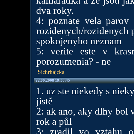
kamaradka a ze jsou jak
dva roky.
4: poznate vela parov 
rozidenych/rozidenych 
spokojenyho neznam
5: verite este v kra
porozumenia? - ne
Sichrhajcka
22.06.2008 19:56:45
1. uz ste niekedy s niek
jistě
2: ak ano, aky dlhy bol 
rok a půl
3: zradil vo vztahu o