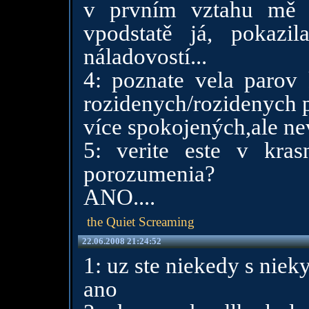
v prvním vztahu mě z
vpodstatě já, pokaz
náladovostí...
4: poznate vela parov 
rozidenych/rozidenych 
více spokojených,ale nev
5: verite este v kra
porozumenia?
ANO....
the Quiet Screaming
22.06.2008 21:24:52
1: uz ste niekedy s niek
ano