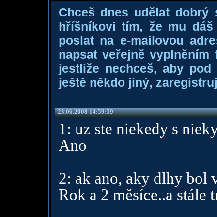
Chceš dnes udělat dobrý
hříšníkovi tím, že mu dá
poslat na e-mailovou adre
napsat veřejně vyplněním f
jestliže nechceš, aby pod
ještě někdo jiný, zaregistruj
23.06.2008 14:59:59
1: uz ste niekedy s niek
Ano
2: ak ano, aky dlhy bol 
Rok a 2 měsíce..a stále t