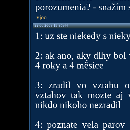
porozumenia? - snažím 
vjoo
22.06.2008 19:35:44
1: uz ste niekedy s niek
2: ak ano, aky dlhy bol v
4 roky a 4 měsíce
3: zradil vo vztahu o
vztahov tak mozte aj 
nikdo nikoho nezradil
4: poznate vela parov 