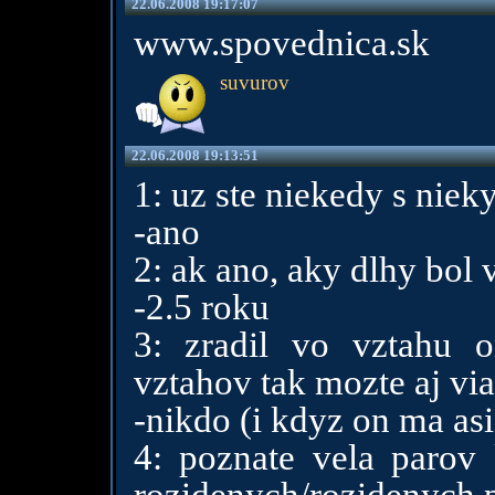
22.06.2008 19:17:07
www.spovednica.sk
suvurov
22.06.2008 19:13:51
1: uz ste niekedy s niek
-ano
2: ak ano, aky dlhy bol 
-2.5 roku
3: zradil vo vztahu o
vztahov tak mozte aj via
-nikdo (i kdyz on ma asi 
4: poznate vela parov 