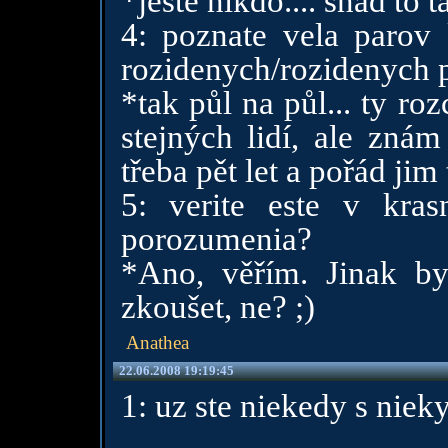
*ještě nikdo.... snad to t
4: poznate vela parov 
rozidenych/rozidenych 
*tak půl na půl... ty ro
stejných lidí, ale znám
třeba pět let a pořád jim 
5: verite este v kra
porozumenia?
*Ano, věřím. Jinak b
zkoušet, ne? ;)
Anathea
22.06.2008 19:19:45
1: uz ste niekedy s niek