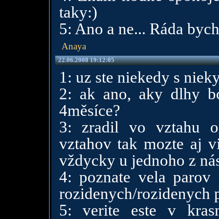
taky:)
5: Ano a ne... Ráda bych v
Anaya
22.06.2008 19:12:05
1: uz ste niekedy s nieky
2: ak ano, aky dlhy b
4měsíce?
3: zradil vo vztahu o
vztahov tak mozte aj vi
vždycky u jednoho z ná
4: poznate vela parov 
rozidenych/rozidenych p
5: verite este v kra