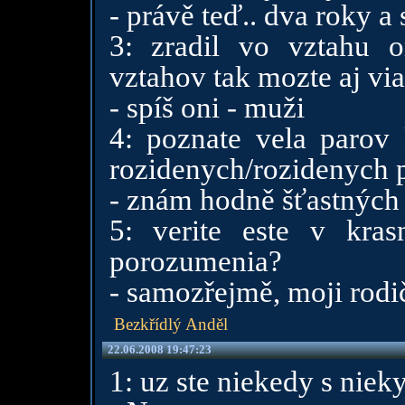
- právě teď.. dva roky 
3: zradil vo vztahu o
vztahov tak mozte aj via
- spíš oni - muži
4: poznate vela parov 
rozidenych/rozidenych 
- znám hodně šťastných
5: verite este v kra
porozumenia?
- samozřejmě, moji rodi
Bezkřídlý Anděl
22.06.2008 19:47:23
1: uz ste niekedy s niek