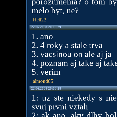
porozumenia? o tom by 
melo byt, ne?
Hell22
22.06.2008 20:06:29
1. ano
2. 4 roky a stale trva
3. vacsinou on ale aj ja
4. poznam aj take aj take
5. verim
almond85
22.06.2008 20:06:28
1: uz ste niekedy s ni
svuj prvni vztah
2: ak ano, aky dlhy bol