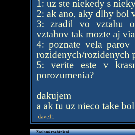
1: uz ste niekedy s niek
2: ak ano, aky dlhy bol 
3: zradil vo vztahu o
vztahov tak mozte aj via
4: poznate vela parov 
rozidenych/rozidenych 
5: verite este v kra
porozumenia?
dakujem
a ak tu uz nieco take bol
dave11
Zaslaná rozhřešení