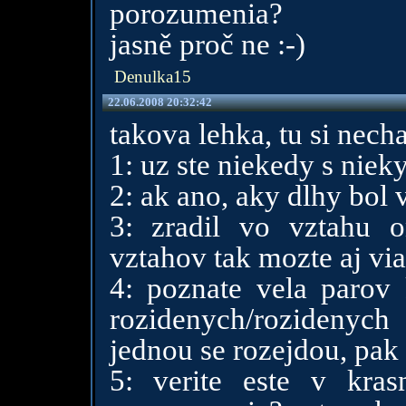
porozumenia?
jasně proč ne :-)
Denulka15
22.06.2008 20:32:42
takova lehka, tu si necha
1: uz ste niekedy s niek
2: ak ano, aky dlhy bol v
3: zradil vo vztahu o
vztahov tak mozte aj viac
4: poznate vela parov 
rozidenych/rozidenyc
jednou se rozejdou, pak 
5: verite este v kra