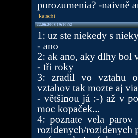
porozumenia? -naivně a
katschi
22.06.2008 19:10:52
1: uz ste niekedy s niek
- ano
2: ak ano, aky dlhy bol 
- tři roky
3: zradil vo vztahu o
vztahov tak mozte aj via
- většinou já :-) až v 
moc kopaček...
4: poznate vela parov 
rozidenych/rozidenych 