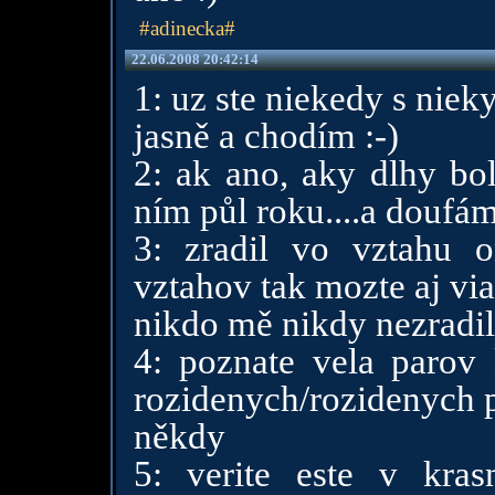
#adinecka#
22.06.2008 20:42:14
1: uz ste niekedy s niek
jasně a chodím :-)
2: ak ano, aky dlhy bol
ním půl roku....a doufá
3: zradil vo vztahu o
vztahov tak mozte aj via
nikdo mě nikdy nezradil
4: poznate vela parov 
rozidenych/rozidenych 
někdy
5: verite este v kra