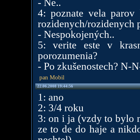
- Ne..
4: poznate vela parov 
rozidenych/rozidenych 
- Nespokojených..
5: verite este v kra
porozumenia?
- Po zkušenostech? N-N
pan Mobil
22.06.2008 19:44:56
1: ano
2: 3/4 roku
3: on i ja (vzdy to bylo 
ze to de do haje a nikd
nechtel)