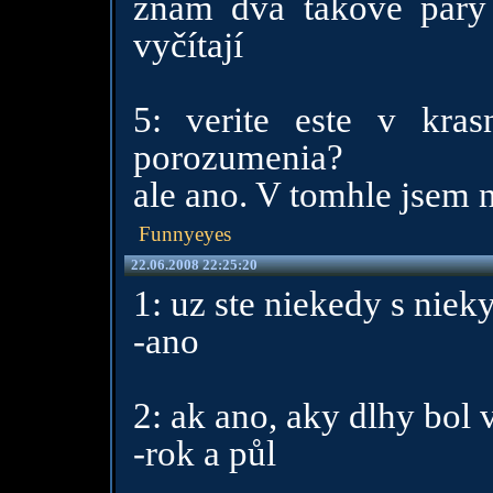
znám dva takové páry
vyčítají
5: verite este v kra
porozumenia?
ale ano. V tomhle jsem n
Funnyeyes
22.06.2008 22:25:20
1: uz ste niekedy s niek
-ano
2: ak ano, aky dlhy bol 
-rok a půl