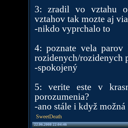
3: zradil vo vztahu o
vztahov tak mozte aj via
-nikdo vyprchalo to
4: poznate vela parov 
rozidenych/rozidenych 
-spokojený
5: verite este v kra
porozumenia?
-ano stále i když možná
SweetDeath
22.06.2008 22:04:46