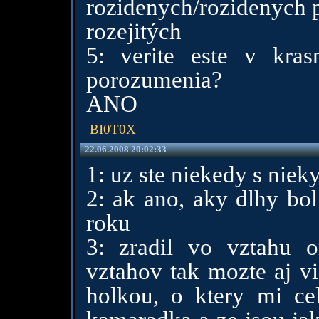
rozidenych/rozidenych 
rozejitých
5: verite este v kra
porozumenia?
ANO
BI0T0X
22.06.2008 20:02:33
1: uz ste niekedy s nieky
2: ak ano, aky dlhy bol 
roku
3: zradil vo vztahu o
vztahov tak mozte aj vi
holkou, o ktery mi cel