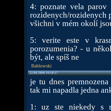
4: poznate vela parov 
rozidenych/rozidenych 
všichni v mém okolí jsou
5: verite este v kra
porozumenia? - u někol
být, ale spíš ne
Bablowski
22.06.2008 19:18:17
je tu dnes premnozena 
tak mi napadla jedna an
1: uz ste niekedy s 