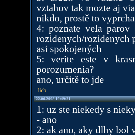
vztahov tak mozte aj via
nikdo, prostě to vyprcha
4: poznate vela parov 
rozidenych/rozidenych 
asi spokojených
5: verite este v kra
porozumenia?
ano, určitě to jde
lieb
22.06.2008 19:49:21
1: uz ste niekedy s niek
- ano
2: ak ano, aky dlhy bol 