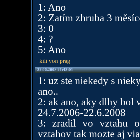
1: Ano
2: Zatím zhruba 3 měsíc
3: 0
4: ?
5: Ano
kili von prag
22.06.2008 21:43:01
1: uz ste niekedy s niek
ano..
2: ak ano, aky dlhy bol 
24.7.2006-22.6.2008
3: zradil vo vztahu o
vztahov tak mozte aj via