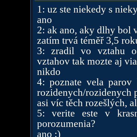
1: uz ste niekedy s niek
ano
2: ak ano, aky dlhy bol 
zatím trvá téměř 3,5 rok
3: zradil vo vztahu o
vztahov tak mozte aj via
nikdo
4: poznate vela parov 
rozidenych/rozidenych 
asi víc těch rozešlých, a
5: verite este v kra
porozumenia?
ano :)