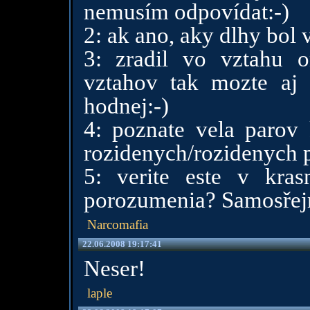
nemusím odpovídat:-)
2: ak ano, aky dlhy bol 
3: zradil vo vztahu o
vztahov tak mozte aj 
hodnej:-)
4: poznate vela parov 
rozidenych/rozidenych 
5: verite este v kra
porozumenia? Samosře
Narcomafia
22.06.2008 19:17:41
Neser!
laple