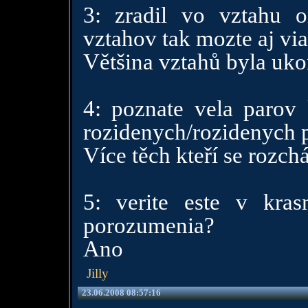
3: zradil vo vztahu o
vztahov tak mozte aj via
Většina vztahů byla uk
4: poznate vela parov 
rozidenych/rozidenych 
Více těch kteří se rozchá
5: verite este v kra
porozumenia?
Ano
Jilly
23.06.2008 08:57:16