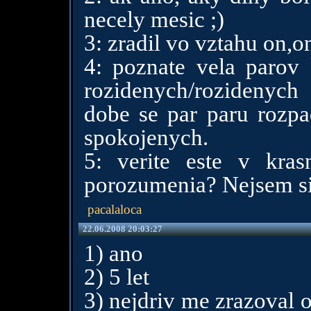
necely mesic ;)
3: zradil vo vztahu on,o
4: poznate vela parov 
rozidenych/rozidenych 
dobe se par paru rozpa
spokojenych.
5: verite este v kra
porozumenia? Nejsem si 
pacalaloca
22.06.2008 20:03:27
1) ano
2) 5 let
3) nejdriv me zrazoval 