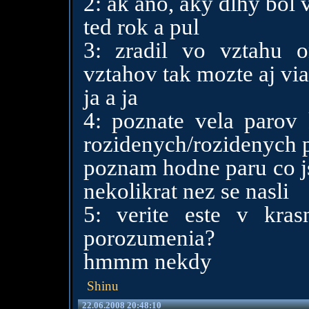
2: ak ano, aky dlhy bol 
ted rok a pul
3: zradil vo vztahu o
vztahov tak mozte aj via
ja a ja
4: poznate vela parov 
rozidenych/rozidenych 
poznam hodne paru co js
nekolikrat nez se nasli
5: verite este v kra
porozumenia?
hmmm nekdy
Shinu
22.06.2008 20:48:10