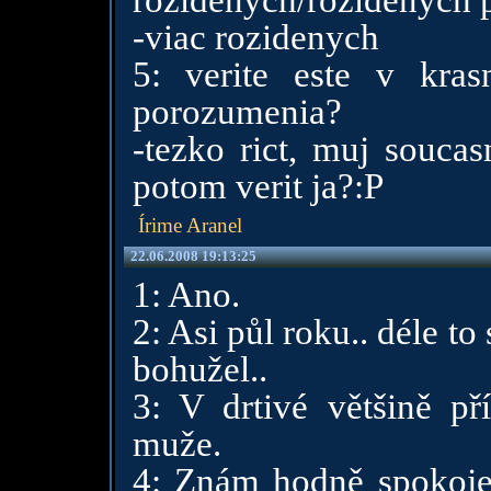
rozidenych/rozidenych 
-viac rozidenych
5: verite este v kra
porozumenia?
-tezko rict, muj souca
potom verit ja?:P
Írime Aranel
22.06.2008 19:13:25
1: Ano.
2: Asi půl roku.. déle t
bohužel..
3: V drtivé většině př
muže.
4: Znám hodně spokojen