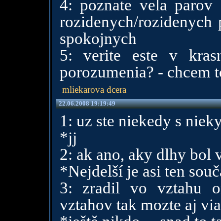
4: poznate vela parov 
rozidenych/rozidenych 
spokojnych
5: verite este v kra
porozumenia? - chcem t
mliekarova dcera
22.06.2008 19:19:49
1: uz ste niekedy s niek
*jj
2: ak ano, aky dlhy bol 
*Nejdelší je asi ten souč
3: zradil vo vztahu o
vztahov tak mozte aj via