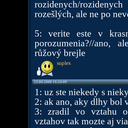
rozidenych/rozidenyc
rozešlých, ale ne po nev
5: verite este v kra
porozumenia?//ano, 
růžový brejle
suplex
22.06.2008 19:24:09
1: uz ste niekedy s nieky
2: ak ano, aky dlhy bol 
3: zradil vo vztahu o
vztahov tak mozte aj via