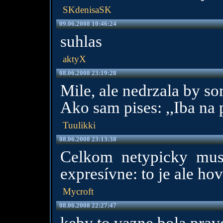
SKdenisaSK
09.06.2008 10:46:24
suhlas
aktyX
08.06.2008 23:19:28
Mile, ale nedrzala by s
Ako sam pises: ,,Iba na 
Tuulikki
08.06.2008 23:13:38
Celkom netypicky musí
expresívne: to je ale ho
Mycroft
08.06.2008 22:27:47