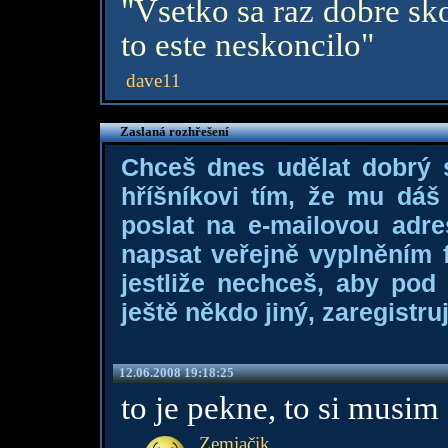
"Vsetko sa raz dobre sko
to este neskoncilo"
dave11
Zaslaná rozhřešení
Chceš dnes udělat dobrý
hříšníkovi tím, že mu dá
poslat na e-mailovou adre
napsat veřejně vyplněním f
jestliže nechceš, aby pod
ještě někdo jiný, zaregistruj
12.06.2008 19:18:25
to je pekne, to si musim
Zemiačik