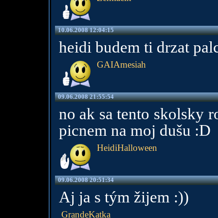
10.06.2008 12:04:15
heidi budem ti drzat pal
GAIAmesiah
09.06.2008 21:55:54
no ak sa tento skolsky 
picnem na moj dušu :D
HeidiHalloween
09.06.2008 20:51:34
Aj ja s tým žijem :))
GrandeKatka