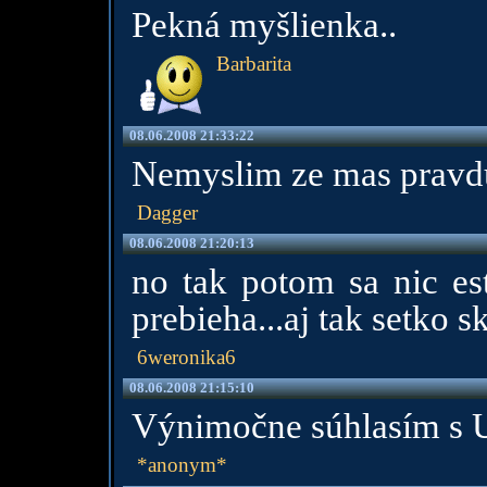
Pekná myšlienka..
Barbarita
08.06.2008 21:33:22
Nemyslim ze mas pravd
Dagger
08.06.2008 21:20:13
no tak potom sa nic est
prebieha...aj tak setko s
6weronika6
08.06.2008 21:15:10
Výnimočne súhlasím s 
*anonym*