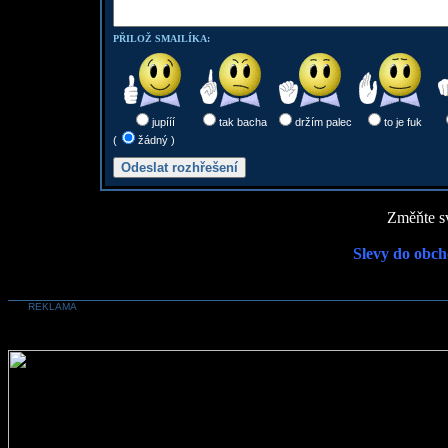
PŘILOŽ SMAILÍKA:
jupííí
tak bacha
držím palec
to je fuk
(
žádný )
Změňte sv
Slevy do obch
REKLAMA