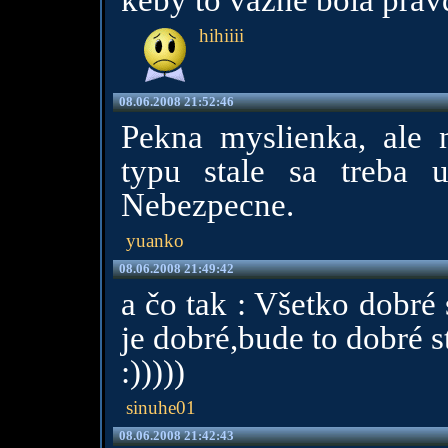
keby to vazne bola pravd
hihiiii
08.06.2008 21:52:46
Pekna myslienka, ale 
typu stale sa treba 
Nebezpecne.
yuanko
08.06.2008 21:49:42
a čo tak : Všetko dobré 
je dobré,bude to dobré s
:)))))
sinuhe01
08.06.2008 21:42:43