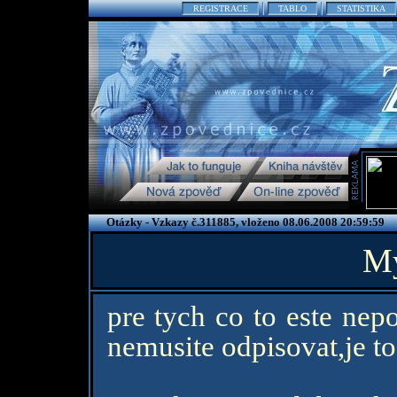
REGISTRACE
TABLO
STATISTIKA
Otázky - Vzkazy č.311885, vloženo 08.06.2008 20:59:59
My
pre tych co to este nep
nemusite odpisovat,je to