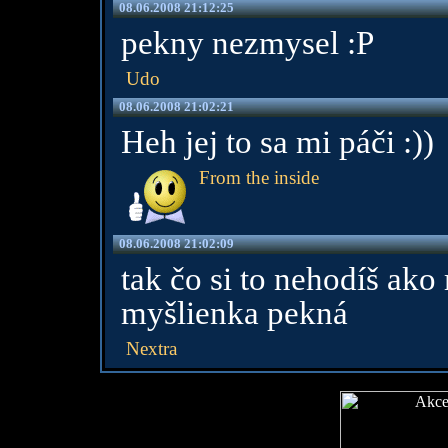
08.06.2008 21:12:25
pekny nezmysel :P
Udo
08.06.2008 21:02:21
Heh jej to sa mi páči :))
From the inside
08.06.2008 21:02:09
tak čo si to nehodíš ako 
myšlienka pekná
Nextra