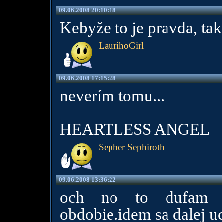
09.06.2008 20:10:18
Kebyže to je pravda, tak
LaurihoGirl
09.06.2008 17:15:28
neverím tomu...
HEARTLESS ANGEL
Sepher Sephiroth
09.06.2008 13:36:22
och no to dufam ze
obdobie.idem sa dalej uc